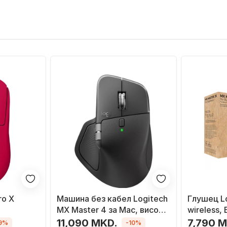
ro X
Mашина без кабел Logitech
Глушец L
MX Master 4 за Mac, висок
wireless, 
DPI, бело сребрена
сива
11,090 MKD.
7,790 
9%
-10%