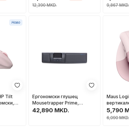
12,390 MKD.
9,867 MKD
Ново
P Tilt
Ергономски глушец
Maus Logit
омски,
Mousetrapper Prime,
вертикал
Bluetooth, 8 програмирливи
4000 DPI,
42,890 MKD.
5,790 
копчиња, црн
6,090 MKD