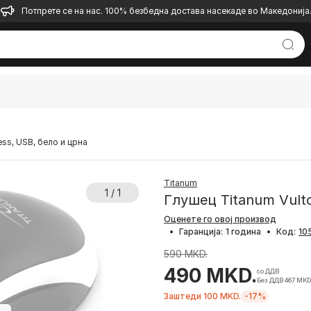
Потпрете се на нас. 100% безбедна достава насекаде во Македонија
ess, USB, бело и црна
Titanum
1 / 1
Глушец Titanum Vulto
Оценете го овој производ
•
Гаранција:
1 година
•
Код:
590 MKD.
490 MKD.
со ДДВ
Без ДДВ 467 MKD
Заштеди 100 MKD.
-17%