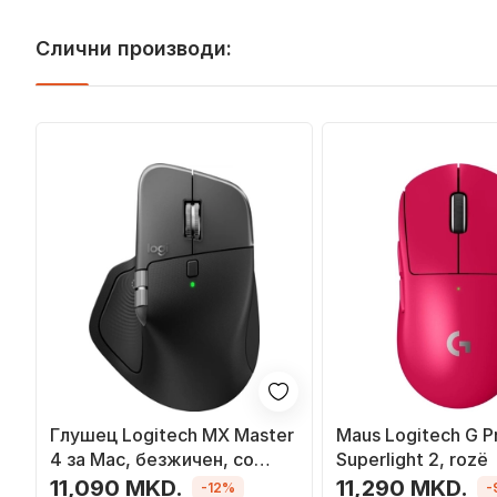
Слични производи:
Глушец Logitech MX Master
Maus Logitech G P
4 за Mac, безжичен, со
Superlight 2, rozë
хаптички фидбек, Space
11,090 MKD.
11,290 MKD.
-12%
-