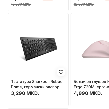
Black
12,590 MKD.
12,390 MKD.
Тастатура Sharkoon Rubber
Бежичен глушец H
Dome, германски распоред
Ergo 720M, ергон
DE, црна
оптички, розов
3,290 MKD.
4,990 MKD.