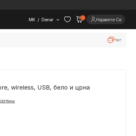
.
1
MK
/
Denar
Најавете Се
Чат
re, wireless, USB, бело и црна
.