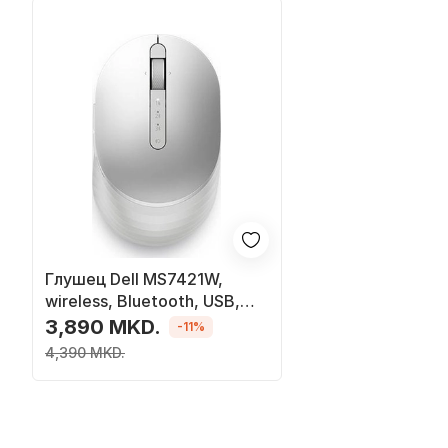
Глушец Dell MS7421W,
wireless, Bluetooth, USB,
бело
3,890 MKD.
-11%
4,390 MKD.