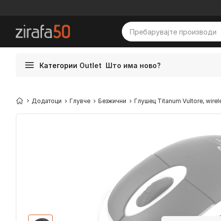
Категории
Outlet
Што има ново?
Додатоци
Глувче
Безжични
Глушец Titanum Vultore, wirel