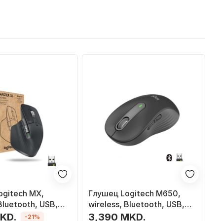
ogitech MX,
Глушец Logitech M650,
Bluetooth, USB,
wireless, Bluetooth, USB,
сива
MKD.
3,390 MKD.
-21%