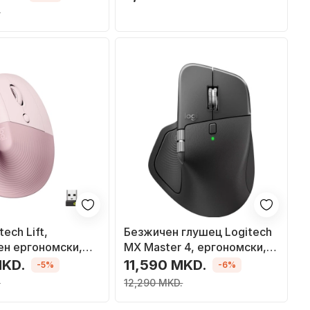
.
ech Lift,
Безжичен глушец Logitech
ен ергономски,
MX Master 4, ергономски,
 розова
графит
MKD.
11,590 MKD.
-5%
-6%
.
12,290 MKD.