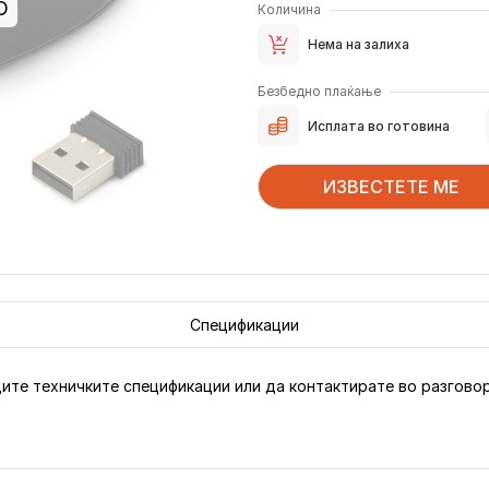
О
Количина
Нема на залиха
Безбедно плаќање
Исплата во готовина
ИЗВЕСТЕТЕ МЕ
Спецификации
ите техничките спецификации или да контактирате во разговор,