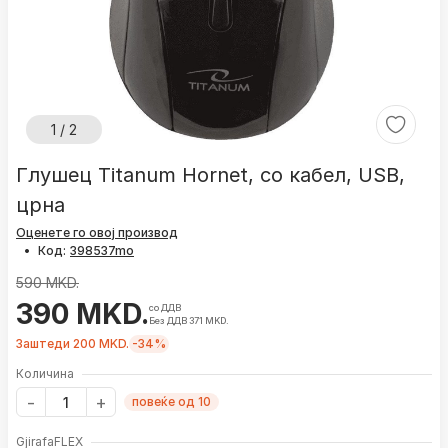
1 / 2
Глушец Titanum Hornet, со кабел, USB,
црна
Оценете го овој производ
•
Код:
590 MKD.
390 MKD.
со ДДВ
Без ДДВ 371 MKD.
Заштеди 200 MKD.
-34%
Количина
повеќе од 10
GjirafaFLEX