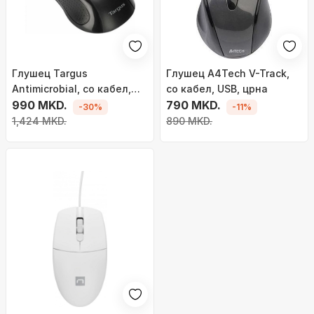
Глушец Targus
Глушец A4Tech V-Track,
Antimicrobial, со кабел,
со кабел, USB, црна
USB, црна
990 MKD.
790 MKD.
-30%
-11%
1,424 MKD.
890 MKD.