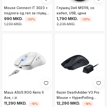
Mouse Connect IT 3023 +
Глушец Dell MS116, со
подлога од гел за глувци,
кабел, USB, црна
црна
990 MKD.
1,790 MKD.
-20%
-20%
1,230 MKD.
2,235 MKD.
Maus ASUS ROG Keris II
Razer DeathAdder V3 Pro
Ace, i zi
Mouse + HyperPolling
11,290 MKD.
Dongle (RZ01-04630300-
12,290 MKD.
-15%
-18%