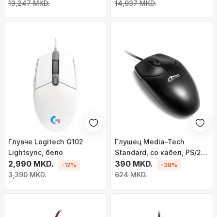
R3WL), црно
13,247 MKD.
14,937 MKD.
Глувче Logitech G102
Глушец Media-Tech
Lightsync, белo
Standard, со кабел, PS/2,
2,990 MKD.
црна
390 MKD.
-12%
-38%
3,390 MKD.
624 MKD.