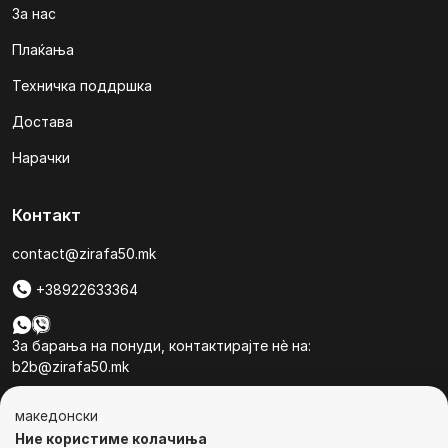
За нас
Плаќања
Техничка поддршка
Достава
Нарачки
Контакт
contact@zirafa50.mk
+38922633364
За барања на понуди, контактирајте нѐ на:
b2b@zirafa50.mk
Jадранска Магистрала 86, Skopje, North Macedonia
македонски
Ние користиме колачиња