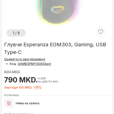
1 / 8
Глувче Esperanza EGM303, Gaming, USB
Type-C
Оценете го овој производ
•
Код:
890 MKD.
790 MKD.
со ДДВ
Без ДДВ 752 MKD.
Заштеди 100 MKD.
-11%
Количина
Нема на залиха