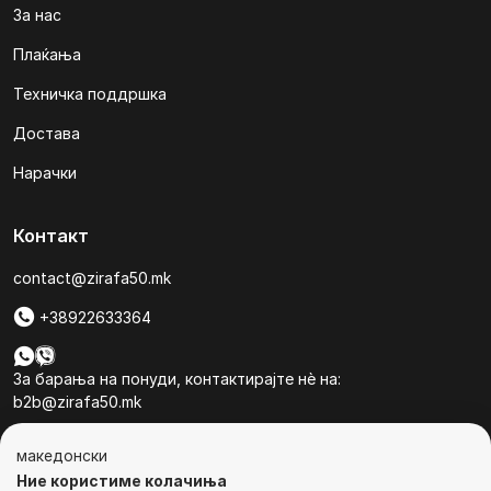
За нас
Плаќања
Техничка поддршка
Достава
Нарачки
Контакт
contact@zirafa50.mk
+38922633364
За барања на понуди, контактирајте нѐ на:
b2b@zirafa50.mk
Jадранска Магистрала 86, Skopje, North Macedonia
македонски
Ние користиме колачиња