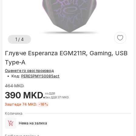
1 / 4
Глувче Esperanza EGM211R, Gaming, USB
Type-A
Оценете го овој производ
•
Код:
464 MKD.
390 MKD.
со ДДВ
Без ДДВ 371 MKD.
Заштеди 74 MKD.
-16%
Количина
Нема на залиха