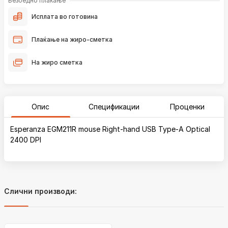
Безбедно плаќање
Исплата во готовина
Плаќање на жиро-сметка
На жиро сметка
Опис
Спецификации
Проценки
Esperanza EGM211R mouse Right-hand USB Type-A Optical
2400 DPI
Слични производи: