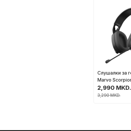
Слушалки за г
Marvo Scorpi
со блутут и к
2,990 MKD
црни
3,290 MKD.