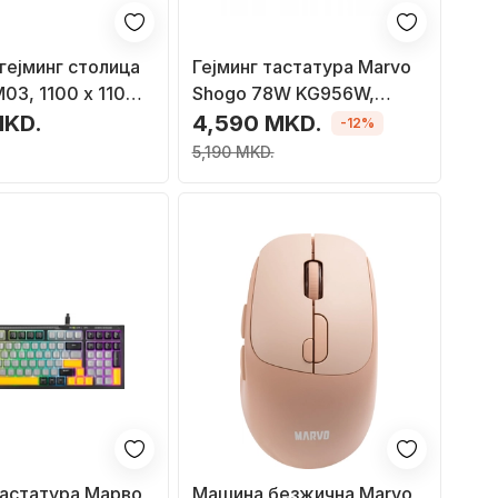
 гејминг столица
Гејминг тастатура Marvo
03, 1100 x 1100
Shogo 78W KG956W,
-лизгачка
механичка, безжична
MKD.
4,590 MKD.
-12%
 црн
Bluetooth 5.0 2.4G, црна
5,190 MKD.
тастатура Марво
Mашина безжична Marvo