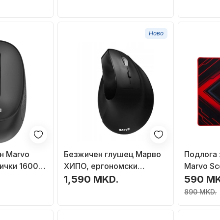
ла
осветлу
Ново
н Marvo
Безжичен глушец Марво
Подлога 
ички 1600
ХИПО, ергономски
Marvo Sc
вертикален, 1600DPI, црн
M, средн
1,590 MKD.
590 M
микрофи
890 MKD.