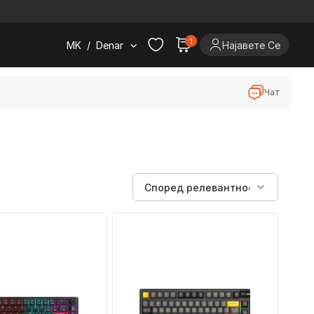
.
1
MK
/
Denar
Најавете Се
Чат