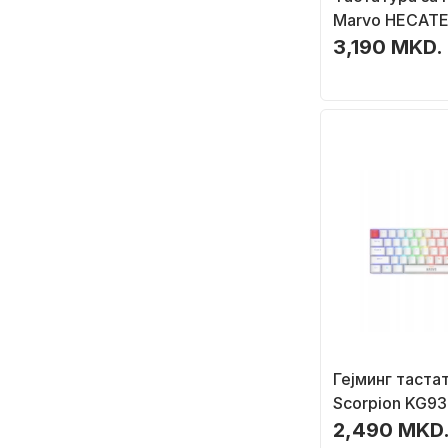
Marvo HECATE
режимска, ме
3,190 MKD.
rainbow осве
црна
Гејминг таста
Scorpion KG93
механичка, R
2,490 MKD