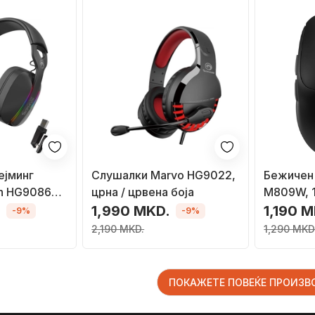
ејминг
Слушалки Marvo HG9022,
Бежичен
on HG9086W,
црна / црвена боја
M809W, 1
абел, RGB,
црн
.
1,990 MKD.
1,190 
-9%
-9%
2,190 MKD.
1,290 MKD
ПОКАЖЕТЕ ПОВЕЌЕ ПРОИЗ