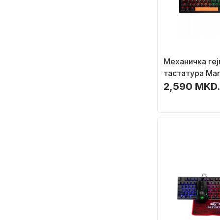
Механичка геј
тастатура Ma
87 копчиња T
2,590 MKD
виножито, по