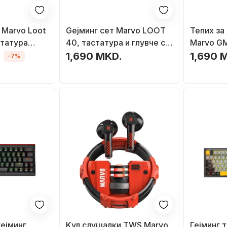
г Marvo Loot
Geјминг сет Marvo LOOT
Тепих за
статура
40, тастатура и глувче со
Marvo GM
000 dpi,
кабел, слушалки со
mm, анти
1,690 MKD.
1,690 
-7%
микрофон,
микрофон, црн
подлога,
а глушец
гејминг
Kул слушалки TWS Marvo
Гејминг 