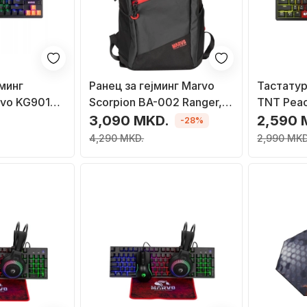
минг
Ранец за гејминг Marvo
Тастатур
rvo KG901C,
Scorpion BA-002 Ranger,
TNT Pea
KL,
15.6", водоотпорен, црн
компактн
.
3,090 MKD.
2,590 
-28%
ртокалова
осветлу
4,290 MKD.
2,990 MKD