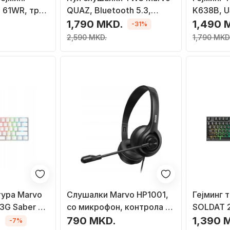
 61WR, три-
QUAZ, Bluetooth 5.3,
K638B, U
ханичка со
метална кутија со USB C,
осветлу
1,790 MKD.
1,490 
-31%
тлување,
црни
2,590 MKD.
1,790 MKD
тура Marvo
Слушалки Marvo HP1001,
Гејминг 
3G Saber 61,
со микрофон, контрола на
SOLDAT 2
GB, 60%, UK
јачина, црни
USB, со 
.
790 MKD.
1,390 
-7%