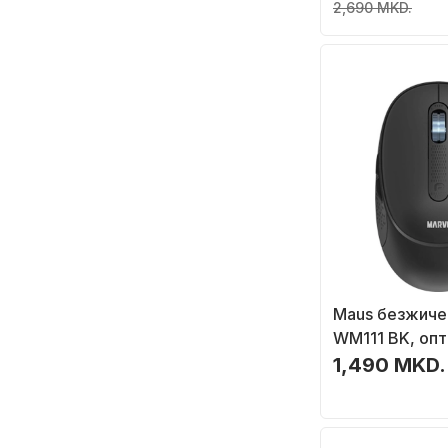
распоред, бе
2,690 MKD.
Maus безжиче
WM111 BK, опт
DPI, црн
1,490 MKD.