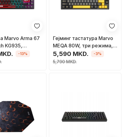
а Marvo Arma 67
Гејминг тастатура Marvo
ch KG935,
MEQA 80W, три режима,
а, RGB
механичка, RGB
MKD.
5,590 MKD.
-13%
-3%
вање, розова
.
5,790 MKD.