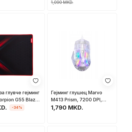
вање, црна
1,090 MKD.
за глувче гејминг
Гејминг глушец Marvo
orpion G55 Blaze
M413 Prism, 7200 DPI,
а големина,
RGB, проѕирен
KD.
1,790 MKD.
-34%
бер, црна