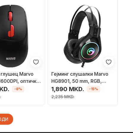
 глушец Marvo
Гејминг слушалки Marvo
600DPI, оптички,
HG8901, 50 mm, RGB,
сребрени
MKD.
1,890 MKD.
-8%
-15%
.
2,235 MKD.
ВОДИ