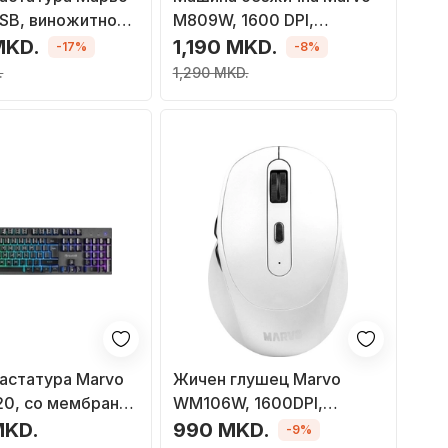
SB, виножитно
M809W, 1600 DPI,
вање, црна
Bluetooth, пастел
MKD.
1,190 MKD.
-17%
-8%
портокалова
.
1,290 MKD.
тастатура Marvo
Жичен глушец Marvo
0, со мембрана,
WM106W, 1600DPI,
RGB
Bluetooth и 2.4GHz, бел
MKD.
990 MKD.
-9%