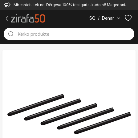
Mbështetu tek ne. Dërgesa 100% të sigurta, kudo në Maqedoni.
SQ
/
Denar