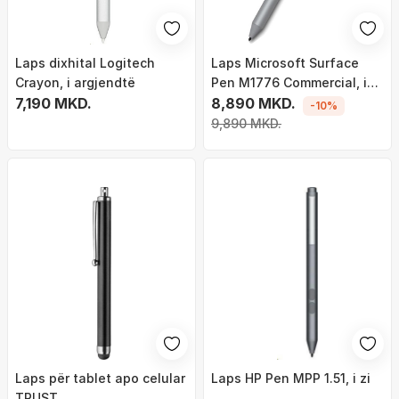
Laps dixhital Logitech
Laps Microsoft Surface
Crayon, i argjendtë
Pen M1776 Commercial, i
7,190 MKD.
hirtë
8,890 MKD.
-10%
9,890 MKD.
Laps për tablet apo celular
Laps HP Pen MPP 1.51, i zi
TRUST