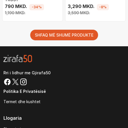
790 MKD.
3,290 MKD.
-34%
-8%
1,190 MKD.
3,590 MKD.
SHFAQ MË SHUMË PRODUKTE
Rri i lidhur me Gjirafa50
Politika E Privatësisë
Termet dhe kushtet
Llogaria