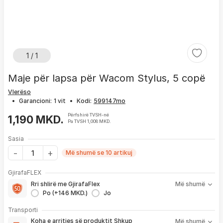
1 / 1
Maje për lapsa për Wacom Stylus, 5 copë
Vlerëso
•
Garancioni:
1 vit
•
Kodi:
Përfshirë TVSH-në
1,190 MKD.
Pa TVSH 1,008 MKD.
Sasia
Më shumë se 10 artikuj
Me GjirafaFLEX përfitoni:
GjirafaFLEX
-
Prioritet
për zgjidhjen e çdo problemi me produktin brenda
Rri shlirë me GjirafaFlex
Më shumë
1 viti nga blerja
Po (+146 MKD.)
Jo
- Kontakt brenda
24 h
për servisim, zëvendësim apo kthim
- Pranim dhe dërgim me postë të produktit të servisuar
pa
Koha e arritjes së produktit nënkupton periudhën prej kur
Transporti
pagesë
bëhet verifikimi i porosisë suaj, dhe njoftimit për verifikim
Koha e arritjes së produktit
Shkup
Më shumë