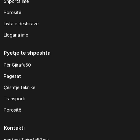
Shporta ime
Porositë
Lista e dëshirave
Llogaria ime
Pyetje të shpeshta
Për Gjirafa50
Pagesat
Çështje teknike
Transporti
Porositë
Kontakti
contact@zirafa50.mk