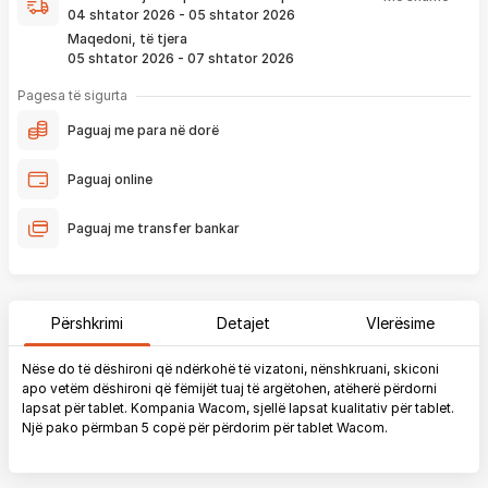
që ju e pranoni përmes email-it apo SMS-it.
04 shtator 2026 - 05 shtator 2026
Nëse porosia bëhet tani, produkti arrin sipas afatit kohor të
Maqedoni, të tjera
vendosur më lartë. Ju do të njoftoheni në vazhdimësi
05 shtator 2026 - 07 shtator 2026
përmes emailit rreth vendndodhjes së porosisë suaj, duke
përfshirë momentin kur produkti arrin në depon tonë, dhe
Pagesa të sigurta
momentin kur niset në dërgesë për te ju.
Paguaj me para në dorë
*Në 99% të rasteve, produktet arrijnë sipas parashikimit të vendosur
më lartë. Ju lusim të keni parasysh që festat ndërkombëtare ndikojnë që
Paguaj online
liferimi të shtyhet për rreth 2 ditë.
Paguaj me transfer bankar
Përshkrimi
Detajet
Vlerësime
Nëse do të dëshironi që ndërkohë të vizatoni, nënshkruani, skiconi
apo vetëm dëshironi që fëmijët tuaj të argëtohen, atëherë përdorni
lapsat për tablet. Kompania Wacom, sjellë lapsat kualitativ për tablet.
Një pako përmban 5 copë për përdorim për tablet Wacom.