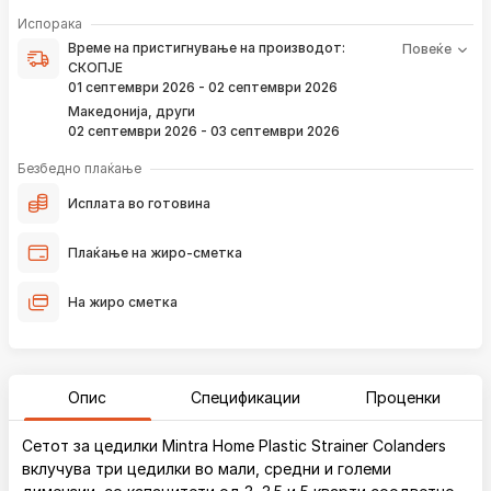
Време на пристигнување на производот е периодот од
Испорака
моментот кога е направена верификација на вашата
Време на пристигнување на производот:
Повеќе
нарачка и известувањето за верификација што го
СКОПЈЕ
добивате преку е-пошта или смс.
01 септември 2026 - 02 септември 2026
Ако нарачката е поставена сега, производот
Македонија, други
пристигнува во временскиот рок наведен погоре.
02 септември 2026 - 03 септември 2026
Постојано ќе Ве известуваме преку е-пошта за
локацијата на вашата нарачка, како и кога истата ќе
Безбедно плаќање
пристигне во нашиот магацин и кога ќе биде испорачана
до вашата адреса.
Исплата во готовина
*Во 99% од случаите, производите пристигнуваат во временскиот
Плаќање на жиро-сметка
рок наведен погоре. Имајте в предвид дека меѓународните празници
влијаат испораката да се одложи за околу 2 дена.
На жиро сметка
Опис
Спецификации
Проценки
Сетот за цедилки Mintra Home Plastic Strainer Colanders
вклучува три цедилки во мали, средни и големи