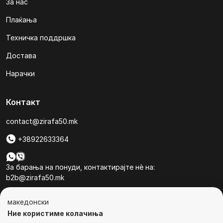
За нас
Плаќања
Техничка поддршка
Достава
Нарачки
Контакт
contact@zirafa50.mk
+38922633364
За барања на понуди, контактирајте нѐ на:
b2b@zirafa50.mk
Jадранска Магистрала 86, Skopje, North Macedonia
македонски
Ние користиме колачиња