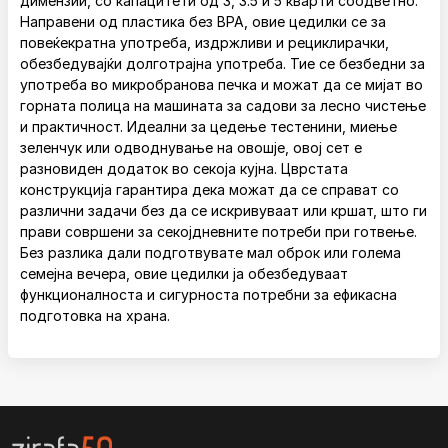
димензии, со капацитети од 3, 3.5 и 5 кварти соодветно.
Направени од пластика без BPA, овие цедилки се за
повеќекратна употреба, издржливи и рециклирачки,
обезбедувајќи долготрајна употреба. Тие се безбедни за
употреба во микробранова печка и можат да се мијат во
горната полица на машината за садови за лесно чистење
и практичност. Идеални за цедење тестенини, миење
зеленчук или одводнување на овошје, овој сет е
разновиден додаток во секоја кујна. Цврстата
конструкција гарантира дека можат да се справат со
различни задачи без да се искривуваат или кршат, што ги
прави совршени за секојдневните потреби при готвење.
Без разлика дали подготвувате мал оброк или голема
семејна вечера, овие цедилки ја обезбедуваат
функционалноста и сигурноста потребни за ефикасна
подготовка на храна.