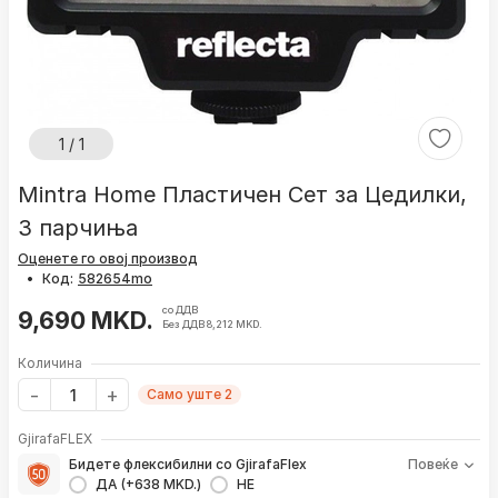
1 / 1
Mintra Home Пластичен Сет за Цедилки,
3 парчиња
Оценете го овој производ
•
Код:
со ДДВ
9,690 MKD.
Без ДДВ 8,212 MKD.
Количина
Само уште 2
GjirafaFLEX
Бидете флексибилни со GjirafaFlex
Повеќе
ДА (+638 MKD.)
НЕ