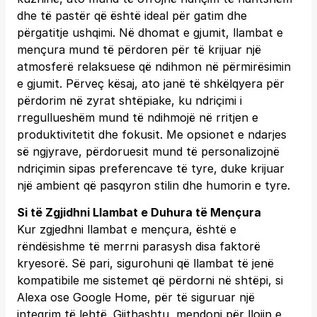
dhe të pastër që është ideal për gatim dhe
përgatitje ushqimi. Në dhomat e gjumit, llambat e
mençura mund të përdoren për të krijuar një
atmosferë relaksuese që ndihmon në përmirësimin
e gjumit. Përveç kësaj, ato janë të shkëlqyera për
përdorim në zyrat shtëpiake, ku ndriçimi i
rregullueshëm mund të ndihmojë në rritjen e
produktivitetit dhe fokusit. Me opsionet e ndarjes
së ngjyrave, përdoruesit mund të personalizojnë
ndriçimin sipas preferencave të tyre, duke krijuar
një ambient që pasqyron stilin dhe humorin e tyre.
Si të Zgjidhni Llambat e Duhura të Mençura
Kur zgjedhni llambat e mençura, është e
rëndësishme të merrni parasysh disa faktorë
kryesorë. Së pari, sigurohuni që llambat të jenë
kompatibile me sistemet që përdorni në shtëpi, si
Alexa ose Google Home, për të siguruar një
integrim të lehtë. Gjithashtu, mendoni për llojin e