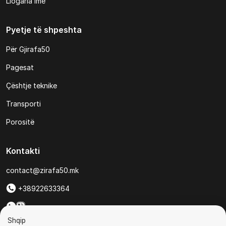
Llogaria ime
Pyetje të shpeshta
Për Gjirafa50
Pagesat
Çështje teknike
Transporti
Porositë
Kontakti
contact@zirafa50.mk
+38922633364
Për kërkesa të ofertave:
Shqip