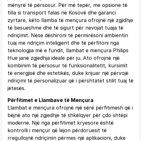
mënyrë të përsosur. Për më tepër, me opsione të
tilla si transport falas në Kosovë dhe garanci
zyrtare, këto llamba të mençura ofrojnë një zgjidhje
të besueshme dhe të sigurt për nevojat tuaja të
ndriçimit. Nëse dëshironi të përmirësoni ambientin
tuaj me ndriçim inteligjent dhe të përfitoni nga
teknologjia më e fundit, llambat e mençura Philips
Hue janë zgjedhja ideale për ju. Ato ofrojnë një
kombinim të përsosur të funksionalitetit, kursimit
të energjisë dhe estetikës, duke krijuar një përvojë
ndriçimi të personalizuar që i përshtatet stilit tuaj të
jetesës.
Përfitimet e Llambave të Mençura
Llambat e mençura ofrojnë një sërë përfitimesh që i
bëjnë ato një zgjedhje të shkëlqyer për çdo shtëpi
moderne. Një nga përfitimet kryesore është
kontrolli i mençur që lejon përdoruesit të
rregullojnë ndriçimin përmes një aplikacioni, duke