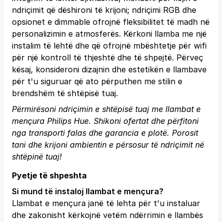
ndriçimit që dëshironi të krijoni; ndriçimi RGB dhe
opsionet e dimmable ofrojnë fleksibilitet të madh në
personalizimin e atmosferës. Kërkoni llamba me një
instalim të lehtë dhe që ofrojnë mbështetje për wifi
për një kontroll të thjeshtë dhe të shpejtë. Përveç
kësaj, konsideroni dizajnin dhe estetikën e llambave
për t'u siguruar që ato përputhen me stilin e
brendshëm të shtëpisë tuaj.
Përmirësoni ndriçimin e shtëpisë tuaj me llambat e
mençura Philips Hue. Shikoni ofertat dhe përfitoni
nga transporti falas dhe garancia e plotë.
Porosit
tani
dhe krijoni ambientin e përsosur të ndriçimit në
shtëpinë tuaj!
Pyetje të shpeshta
Si mund të instaloj llambat e mençura?
Llambat e mençura janë të lehta për t'u instaluar
dhe zakonisht kërkojnë vetëm ndërrimin e llambës