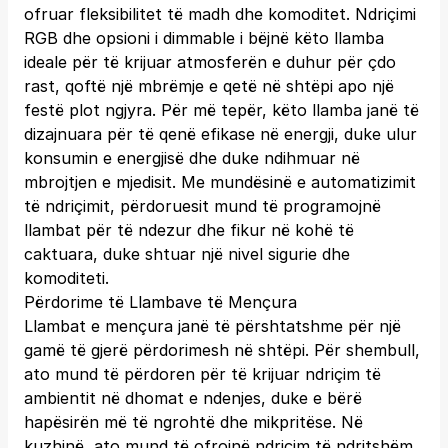
ofruar fleksibilitet të madh dhe komoditet. Ndriçimi
RGB dhe opsioni i dimmable i bëjnë këto llamba
ideale për të krijuar atmosferën e duhur për çdo
rast, qoftë një mbrëmje e qetë në shtëpi apo një
festë plot ngjyra. Për më tepër, këto llamba janë të
dizajnuara për të qenë efikase në energji, duke ulur
konsumin e energjisë dhe duke ndihmuar në
mbrojtjen e mjedisit. Me mundësinë e automatizimit
të ndriçimit, përdoruesit mund të programojnë
llambat për të ndezur dhe fikur në kohë të
caktuara, duke shtuar një nivel sigurie dhe
komoditeti.
Përdorime të Llambave të Mençura
Llambat e mençura janë të përshtatshme për një
gamë të gjerë përdorimesh në shtëpi. Për shembull,
ato mund të përdoren për të krijuar ndriçim të
ambientit në dhomat e ndenjes, duke e bërë
hapësirën më të ngrohtë dhe mikpritëse. Në
kuzhinë, ato mund të ofrojnë ndriçim të ndritshëm