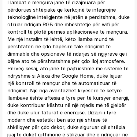
Llambat e mençura janë të dizajnuara për
përdorues shtëpiakë që kërkojnë të integrojnë
teknologjinë inteligjente në jetën e përditshme, duke
ofruar ndriçim RGB dhe mbështetje për wifi për
kontroll të plotë përmes aplikacioneve të mençura.
Me një instalim të lehtë, këto llamba mund të
përshtaten në çdo hapësirë falë ndriçimit të
dimmable dhe opsioneve të ndarjes së ngjyrave që i
bëjnë ato të përshtatshme për çdo lloj atmosfere.
Përveç kësaj, ato janë të pajtueshme me sisteme të
ndryshme si Alexa dhe Google Home, duke lejuar
një kontroll të mençur dhe të automatizuar të
ndriçimit. Një nga avantazhet kryesore të këtyre
llambave është aftësia e tyre për të kursyer energji,
duke kontribuar kështu në një mjedis më të gjelbër
dhe duke ulur faturat e energjisë. Dizajni i tyre
modern dhe estetik i bën ato një shtesë të
shkëlqyer për çdo dekor, duke siguruar që shtëpia
juaj të duket gjithmonë e stilizuar dhe e ndriçuar në