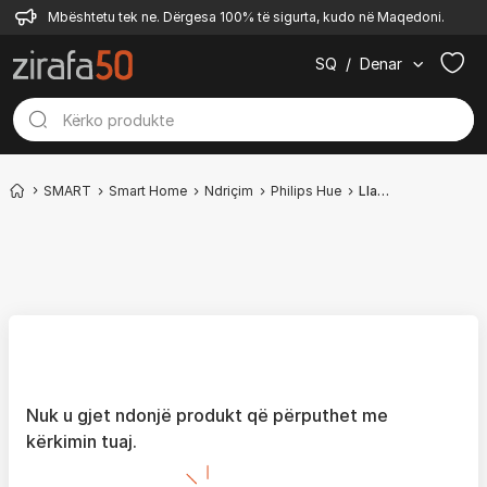
Mbështetu tek ne. Dërgesa 100% të sigurta, kudo në Maqedoni.
SQ
/
Denar
SMART
Smart Home
Ndriçim
Philips Hue
Llamba të mençura
Nuk u gjet ndonjë produkt që përputhet me
kërkimin tuaj.