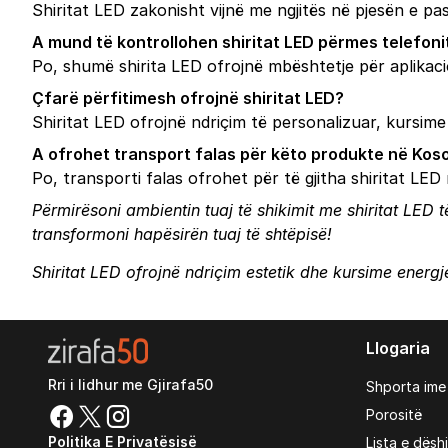
Shiritat LED zakonisht vijnë me ngjitës në pjesën e pa
A mund të kontrollohen shiritat LED përmes telefoni
Po, shumë shirita LED ofrojnë mbështetje për aplikacio
Çfarë përfitimesh ofrojnë shiritat LED?
Shiritat LED ofrojnë ndriçim të personalizuar, kursime
A ofrohet transport falas për këto produkte në Kos
Po, transporti falas ofrohet për të gjitha shiritat LED
Përmirësoni ambientin tuaj të shikimit me shiritat LED të
transformoni hapësirën tuaj të shtëpisë!
Shiritat LED ofrojnë ndriçim estetik dhe kursime energje
Llogaria
Rri i lidhur me Gjirafa50
Shporta ime
Porositë
Politika E Privatësisë
Lista e dësh