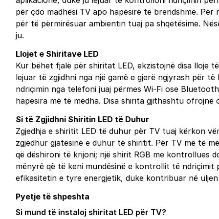
aplikacione, duke ju lejuar të kontrolloni ndriçimin p
për çdo madhësi TV apo hapësirë të brendshme. Për më
për të përmirësuar ambientin tuaj pa shqetësime. Nëse 
ju.
Llojet e Shiritave LED
Kur bëhet fjalë për shiritat LED, ekzistojnë disa lloje
lejuar të zgjidhni nga një gamë e gjerë ngjyrash për të
ndriçimin nga telefoni juaj përmes Wi-Fi ose Bluetooth
hapësira më të mëdha. Disa shirita gjithashtu ofrojnë 
Si të Zgjidhni Shiritin LED të Duhur
Zgjedhja e shiritit LED të duhur për TV tuaj kërkon vë
zgjedhur gjatësinë e duhur të shiritit. Për TV më të m
që dëshironi të krijoni; një shirit RGB me kontrollues 
mënyrë që të keni mundësinë e kontrollit të ndriçimit p
efikasitetin e tyre energjetik, duke kontribuar në uljen
Pyetje të shpeshta
Si mund të instaloj shiritat LED për TV?