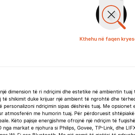
Kthehu në faqen kryes
një dimension të ri ndriçimi dhe estetike në ambientin tuaj
 të shikimit duke krijuar një ambient të ngrohtë dhe tërheq
r të personalizoni ndriçimin sipas dëshirës tuaj. Me opsione
tur atmosferën me humorin tuaj. Për përdoruesit shtëpiakë 
ideale. Këto pajisje energjishme ofrojnë një ndriçim të fu
LED nga markat e njohura si Philips, Govee, TP-Link, dhe LIF