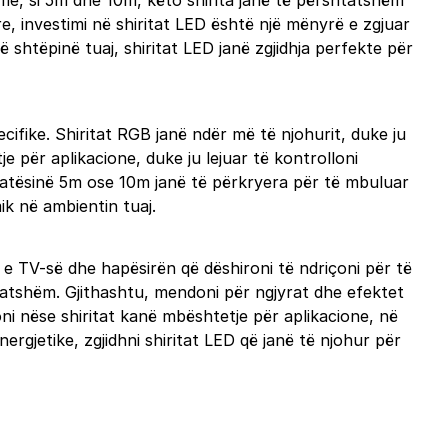
hme, si 5m dhe 10m, këto shirita janë të përshtatshëm
 investimi në shiritat LED është një mënyrë e zgjuar
shtëpinë tuaj, shiritat LED janë zgjidhja perfekte për
ecifike. Shiritat RGB janë ndër më të njohurit, duke ju
e për aplikacione, duke ju lejuar të kontrolloni
 gjatësinë 5m ose 10m janë të përkryera për të mbuluar
ik në ambientin tuaj.
 e TV-së dhe hapësirën që dëshironi të ndriçoni për të
htatshëm. Gjithashtu, mendoni për ngjyrat dhe efektet
loni nëse shiritat kanë mbështetje për aplikacione, në
ergjetike, zgjidhni shiritat LED që janë të njohur për