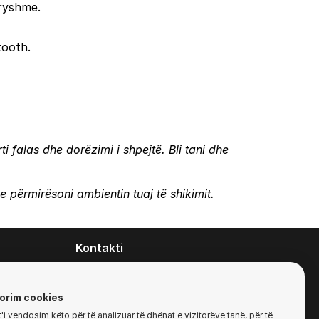
dryshme.
tooth.
rti falas dhe dorëzimi i shpejtë.
Bli tani
dhe
e përmirësoni ambientin tuaj të shikimit.
Kontakti
contact@zirafa50.mk
+38922633364
orim cookies
i vendosim këto për të analizuar të dhënat e vizitorëve tanë, për të