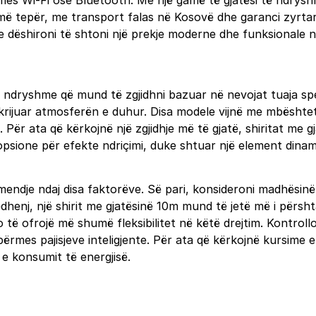
ërmes Wi-Fi ose Bluetooth. Me një gamë të gjatësi të ndrys
 tepër, me transport falas në Kosovë dhe garanci zyrtare,
dëshironi të shtoni një prekje moderne dhe funksionale në 
 të ndryshme që mund të zgjidhni bazuar në nevojat tuaja sp
 krijuar atmosferën e duhur. Disa modele vijnë me mbështetj
. Për ata që kërkojnë një zgjidhje më të gjatë, shiritat me
opsione për efekte ndriçimi, duke shtuar një element dinam
mendje ndaj disa faktorëve. Së pari, konsideroni madhësinë
ëdhenj, një shirit me gjatësinë 10m mund të jetë më i përs
do të ofrojë më shumë fleksibilitet në këtë drejtim. Kontrol
ërmes pajisjeve inteligjente. Për ata që kërkojnë kursime en
 e konsumit të energjisë.