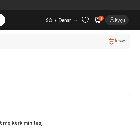
1
SQ
/
Denar
Kyçu
Chat
 me kërkimin tuaj.