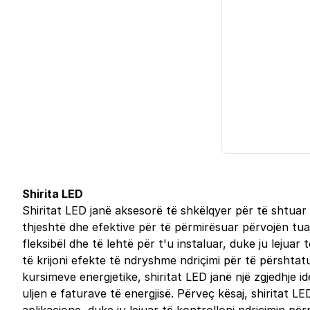
Shirita LED
Shiritat LED janë aksesorë të shkëlqyer për të shtuar 
thjeshtë dhe efektive për të përmirësuar përvojën tuaj
fleksibël dhe të lehtë për t'u instaluar, duke ju lejua
të krijoni efekte të ndryshme ndriçimi për të përshta
kursimeve energjetike, shiritat LED janë një zgjedhje 
uljen e faturave të energjisë. Përveç kësaj, shiritat 