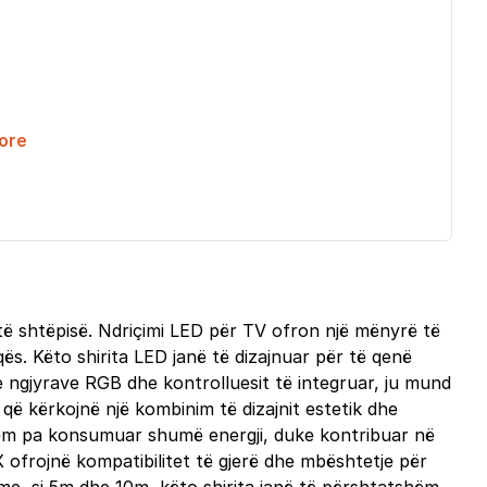
ore
 të shtëpisë. Ndriçimi LED për TV ofron një mënyrë të
ës. Këto shirita LED janë të dizajnuar për të qenë
t e ngjyrave RGB dhe kontrolluesit të integruar, ju mund
që kërkojnë një kombinim të dizajnit estetik dhe
qishëm pa konsumuar shumë energji, duke kontribuar në
X ofrojnë kompatibilitet të gjerë dhe mbështetje për