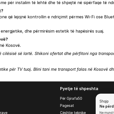
sme për instalim të lehtë dhe të shpejtë në sipërfaqe të n
t?
ne që lejojnë kontrollin e ndriçimit përmes Wi-Fi ose Blue
 energjetike, dhe përmirësim estetik të hapësirës suaj.
ovë?
 në Kosovë.
 cilësisë së lartë. Shikoni ofertat dhe përfitoni nga transpo
tike për TV tuaj. Blini tani me transport falas në Kosovë dh
Pyetje të shpeshta
Për Gjirafa50
Shqip
Pagesat
Ne përd
irave
Çështje teknike
Ne mund t'