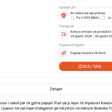
GjirafaFLEX
Me GjirafaFLEX përfitoni:
Rri shlirë me GjirafaFlex
-
Prioritet
për zgjidhjen e ç
Po (+555 MKD.)
Jo
- Kontakt brenda
24 h
për s
Koha e arritjes së produktit
- Pranim dhe dërgim me post
Transporti
dhe njoftimit për verifikim 
Koha e arritjes së produkti
Nëse porosia bëhet tani, pr
25 gusht 2026 - 26 gusht 2
njoftoheni në vazhdimësi p
përfshirë momentin kur pro
Pagesa të sigurta
për te ju.
Paguaj me para në dorë
*Në 99% të rasteve, produktet arrijn
që festat ndërkombëtare ndikojnë që li
BLEJ TANI
Detajet
osur i saktë për të gjitha pajisjet iPad që ju lejon të shpalosni kreat
i pajisur me një majë inteligjente që ndryshon në mënyrë dinamike forc