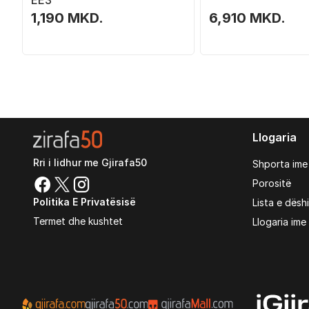
ЕЕЗ
1,190 MKD.
6,910 MKD.
Llogaria
Rri i lidhur me Gjirafa50
Shporta ime
Porositë
Politika E Privatësisë
Lista e dësh
Termet dhe kushtet
Llogaria ime