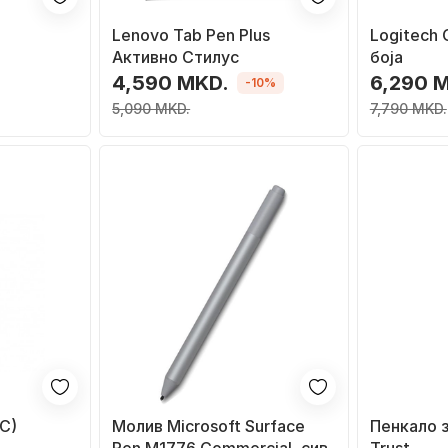
Lenovo Tab Pen Plus
Logitech 
Активно Стилус
боја
4,590 MKD.
6,290 
-10%
5,090 MKD.
7,790 MKD.
-C)
Молив Microsoft Surface
Пенкало з