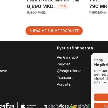
Pen M1776 Commercial, сив
Trust
8,890 MKD.
790 MK
-10%
9,890 MKD.
1,190 MKD.
SHFAQ MË SHUMË PRODUKTE
Pyetje të shpeshta
Për Gjirafa50
Shqip
Pagesat
Ne përd
irave
Çështje teknike
Ne mund t'
përmirësua
Transporti
dhe për t
informaci
Porositë
Nd