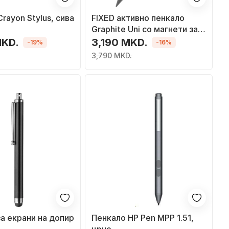
Crayon Stylus, сива
FIXED активно пенкало
Graphite Uni со магнети за
капацитивни екрани на
MKD.
3,190 MKD.
-19%
-16%
допир, сива боја
3,790 MKD.
а екрани на допир
Пенкало HP Pen MPP 1.51,