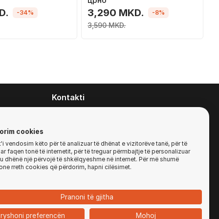
црно
D.
3,290 MKD.
-34%
-8%
3,590 MKD.
Kontakti
contact@zirafa50.mk
+38922633364
orim cookies
i vendosim këto për të analizuar të dhënat e vizitorëve tanë, për të
r faqen tonë të internetit, për të treguar përmbajtje të personalizuar
Për kërkesa të ofertave:
'ju dhënë një përvojë të shkëlqyeshme në internet. Për më shumë
b2b@zirafa50.mk
one rreth cookies që përdorim, hapni cilësimet.
Jadranska Magistrala No. 86, Skopje, North
Macedonia
Pranoni të gjitha
ryshoni preferencën
Mohoj