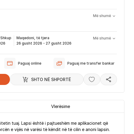
Më shumë
do problemi me produktin brenda 1 viti nga blerja
ervisim, zëvendësim apo kthim
 nënkupton periudhën prej kur bëhet verifikimi i porosisë suaj,
ë të produktit të servisuar
pa pagesë
që ju e pranoni përmes email-it apo SMS-it.
t
Shkup
Maqedoni, të tjera
Më shumë
odukti arrin sipas afatit kohor të vendosur më lartë. Ju do të
026
26 gusht 2026 - 27 gusht 2026
ërmes emailit rreth vendndodhjes së porosisë suaj, duke
dukti arrin në depon tonë, dhe momentin kur niset në dërgesë
Paguaj online
Paguaj me transfer bankar
ë sipas parashikimit të vendosur më lartë. Ju lusim të keni parasysh
ferimi të shtyhet për rreth 2 ditë.
SHTO NË SHPORTË
Vlerësime
ivitetin tuaj. Lapsi është i pajtueshëm me aplikacionet që
ën e vijës në varësi të këndit në të cilin e anoni lapsin.