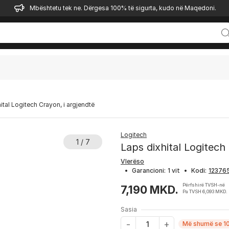
Mbështetu tek ne. Dërgesa 100% të sigurta, kudo në Maqedoni.
ital Logitech Crayon, i argjendtë
Logitech
1 / 7
Laps dixhital Logitech
Vlerëso
•
Garancioni:
1 vit
•
Kodi:
Përfshirë TVSH-në
7,190 MKD.
Pa TVSH 6,093 MKD.
Sasia
Më shumë se 10