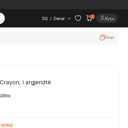
1
SQ
/
Denar
Kyçu
Chat
 Crayon, i argjendtë
 artikuj