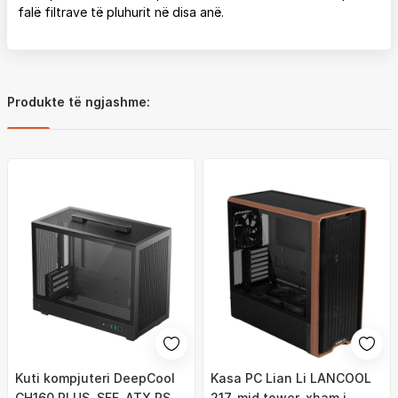
falë filtrave të pluhurit në disa anë.
Produkte të ngjashme:
Kuti kompjuteri DeepCool
Kasa PC Lian Li LANCOOL
CH160 PLUS, SFF, ATX PSU,
217, mid tower, xham i