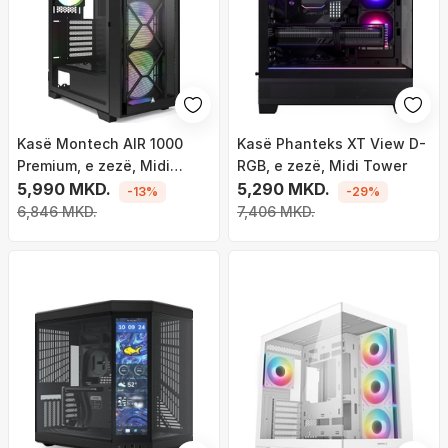
Kasë Montech AIR 1000
Kasë Phanteks XT View D-
Premium, e zezë, Midi
RGB, e zezë, Midi Tower
Tower
5,990 MKD.
5,290 MKD.
-13%
-29%
6,846 MKD.
7,406 MKD.