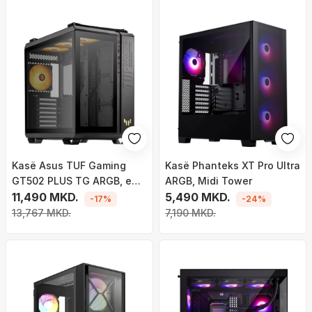
Kasë Asus TUF Gaming
Kasë Phanteks XT Pro Ultra
GT502 PLUS TG ARGB, e
ARGB, Midi Tower
zezë, Midi Tower
11,490 MKD.
5,490 MKD.
-17%
-24%
13,767 MKD.
7,190 MKD.