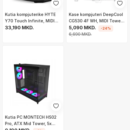
Kutia kompjuterike HYTE
Kase kompjuteri DeepCool
Y70 Touch Infinite, MIDI
CG530 4F WH, MIDI Tower,
Tower, ekran 14.9" me
33,190 MKD.
ARGB, e bardhë
5,090 MKD.
-24%
prekje, e zezë
6,690 MKD.
Kutia PC MONTECH HS02
Pro, ATX Mid Tower, 5x
ventilatorë ARGB PWM, e