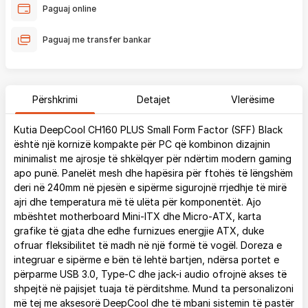
Paguaj online
Paguaj me transfer bankar
Përshkrimi
Detajet
Vlerësime
Kutia DeepCool CH160 PLUS Small Form Factor (SFF) Black
është një kornizë kompakte për PC që kombinon dizajnin
minimalist me ajrosje të shkëlqyer për ndërtim modern gaming
apo punë. Panelët mesh dhe hapësira për ftohës të lëngshëm
deri në 240mm në pjesën e sipërme sigurojnë rrjedhje të mirë
ajri dhe temperatura më të ulëta për komponentët. Ajo
mbështet motherboard Mini-ITX dhe Micro-ATX, karta
grafike të gjata dhe edhe furnizues energjie ATX, duke
ofruar fleksibilitet të madh në një formë të vogël. Doreza e
integruar e sipërme e bën të lehtë bartjen, ndërsa portet e
përparme USB 3.0, Type-C dhe jack-i audio ofrojnë akses të
shpejtë në pajisjet tuaja të përditshme. Mund ta personalizoni
më tej me aksesorë DeepCool dhe të mbani sistemin të pastër