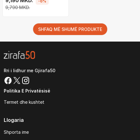
9,190 MKD.
-6%
zezë
9,790 MKD.
SHFAQ MË SHUMË PRODUKTE
Rri i lidhur me Gjirafa50
Politika E Privatësisë
Termet dhe kushtet
Llogaria
Shporta ime