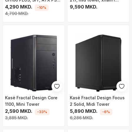
e zezë
4,290 MKD.
temperuar, e zezë
9,590 MKD.
-10%
4,790 MKD.
Kasë Fractal Design Core
Kasë Fractal Design Focus
1100, Mini Tower
2 Solid, Midi Tower
2,590 MKD.
5,890 MKD.
-33%
-6%
3,885 MKD.
6,286 MKD.