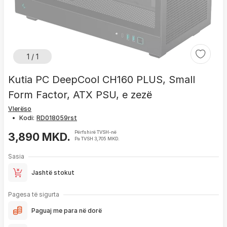
1 / 1
Kutia PC DeepCool CH160 PLUS, Small
Form Factor, ATX PSU, e zezë
Vlerëso
•
Kodi:
Përfshirë TVSH-në
3,890 MKD.
Pa TVSH 3,705 MKD.
Sasia
Jashtë stokut
Pagesa të sigurta
Paguaj me para në dorë