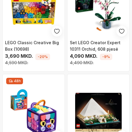
LEGO Classic Creative Big
Set LEGO Creator Expert
Box (10698)
10311 Orchid, 608 pjesë
3,690 MKD.
4,090 MKD.
-20%
-9%
4,590 MKD.
4,490 MKD.
48h