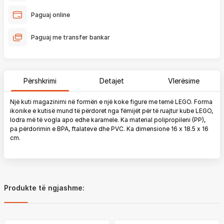
Paguaj online
Paguaj me transfer bankar
Përshkrimi
Detajet
Vlerësime
Një kuti magazinimi në formën e një koke figure me temë LEGO. Forma
ikonike e kutisë mund të përdoret nga fëmijët për të ruajtur kube LEGO,
lodra më të vogla apo edhe karamele. Ka material polipropileni (PP),
pa përdorimin e BPA, ftalateve dhe PVC. Ka dimensione 16 x 18.5 x 16
cm.
Produkte të ngjashme: