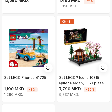
Castle, 1216 pjesë
12,590 MKD.
pjesë
1,490 MKD.
-21%
1,890 MKD.
48h
Set LEGO Friends 41725
Set LEGO® Icons 10315
Quiet Garden, 1363 pjesë
1,190 MKD.
7,790 MKD.
-8%
-20%
1,290 MKD.
9,737 MKD.