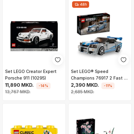
48h
Set LEGO Creator Expert
Set LEGO® Speed
Porsche 911 (10295)
Champions 76917 2 Fast 2
11,890 MKD.
Furious Nissan Skyline GT-
2,390 MKD.
-14%
-11%
R (R34)
13,767 MKD.
2,685 MKD.