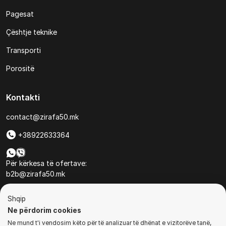
Pagesat
Çështje teknike
Transporti
Porositë
Kontakti
contact@zirafa50.mk
+38922633364
Për kërkesa të ofertave:
b2b@zirafa50.mk
Jadranska Magistrala No. 86, Skopje, North Macedonia
Shqip
Ne përdorim cookies
Ne mund t'i vendosim këto për të analizuar të dhënat e vizitorëve tanë,