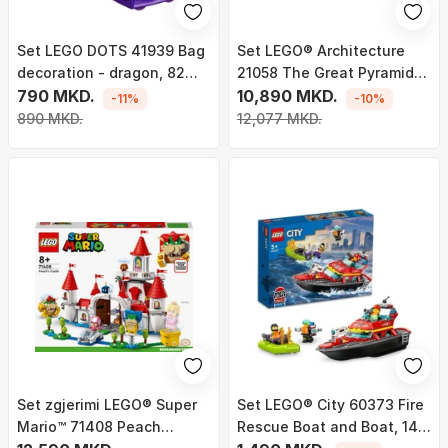
Set LEGO DOTS 41939 Bag
Set LEGO® Architecture
decoration - dragon, 82
21058 The Great Pyramid
pjesë
790 MKD.
of Giza
10,890 MKD.
-11%
-10%
890 MKD.
12,077 MKD.
Set zgjerimi LEGO® Super
Set LEGO® City 60373 Fire
Mario™ 71408 Peach
Rescue Boat and Boat, 144