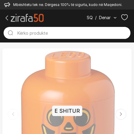
Mbështetu tek ne. Dërgesa 100% të sigurta, kudo në Maqedoni.
SQ
/
Denar
E SHITUR