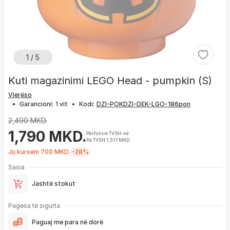
1 / 5
Kuti magazinimi LEGO Head - pumpkin (S)
Vlerëso
•
Garancioni:
1 vit
•
Kodi:
2,490 MKD.
1,790 MKD.
Përfshirë TVSH-në
Pa TVSH 1,517 MKD.
Ju kurseni 700 MKD.
-28%
Sasia
Jashtë stokut
Pagesa të sigurta
Paguaj me para në dorë