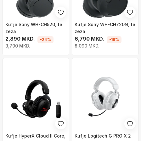
Kufje Sony WH-CH520, të
Kufje Sony WH-CH720N, të
zeza
zeza
2,890 MKD.
6,790 MKD.
-24%
-16%
3,790 MKD.
8,090 MKD.
Kufje HyperX Cloud II Core,
Kufje Logitech G PRO X 2