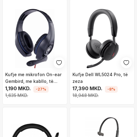
Kufje me mikrofon On-ear
Kufje Dell WL5024 Pro, të
Gembird, me kabllo, të
zeza
zeza
1,190 MKD.
17,390 MKD.
-27%
-8%
1,635 MKD.
18,948 MKD.