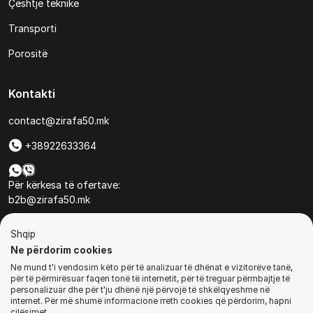
Çështje teknike
Transporti
Porositë
Kontakti
contact@zirafa50.mk
+38922633364
Për kërkesa të ofertave:
b2b@zirafa50.mk
Jadranska Magistrala No. 86, Skopje, North Macedonia
Shqip
Ne përdorim cookies
Ne mund t'i vendosim këto për të analizuar të dhënat e vizitorëve tanë,
për të përmirësuar faqen tonë të internetit, për të treguar përmbajtje të
personalizuar dhe për t'ju dhënë një përvojë të shkëlqyeshme në
internet. Për më shumë informacione rreth cookies që përdorim, hapni
© Të gjitha të drejtat e rezervuara
cilësimet.