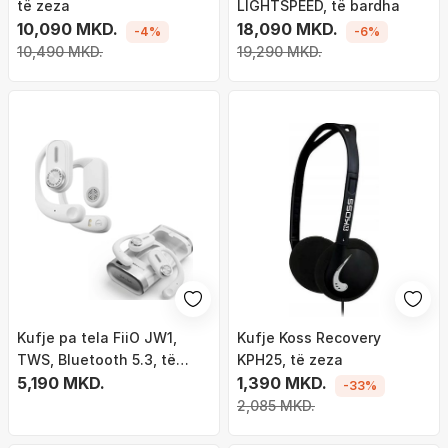
të zeza
LIGHTSPEED, të bardha
10,090 MKD.
18,090 MKD.
-4%
-6%
10,490 MKD.
19,290 MKD.
Kufje pa tela FiiO JW1,
Kufje Koss Recovery
TWS, Bluetooth 5.3, të
KPH25, të zeza
bardha
5,190 MKD.
1,390 MKD.
-33%
2,085 MKD.