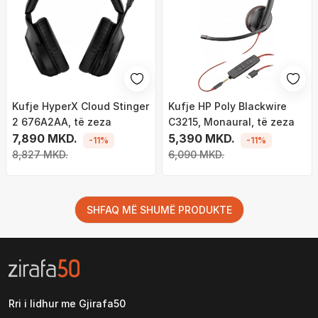
Kufje HyperX Cloud Stinger
Kufje HP Poly Blackwire
2 676A2AA, të zeza
C3215, Monaural, të zeza
7,890 MKD.
5,390 MKD.
-11%
-11%
8,827 MKD.
6,090 MKD.
SHFAQ MË SHUMË PRODUKTE
Rri i lidhur me Gjirafa50