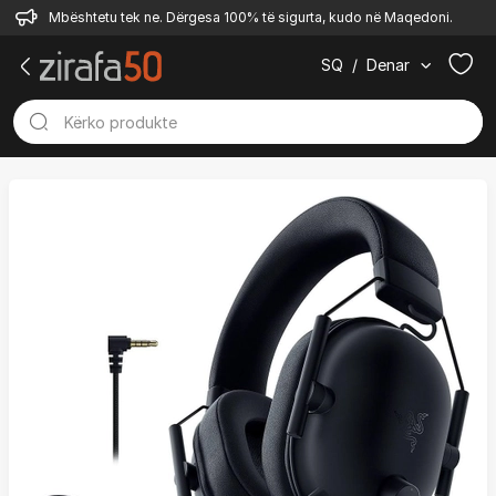
Mbështetu tek ne. Dërgesa 100% të sigurta, kudo në Maqedoni.
SQ
/
Denar