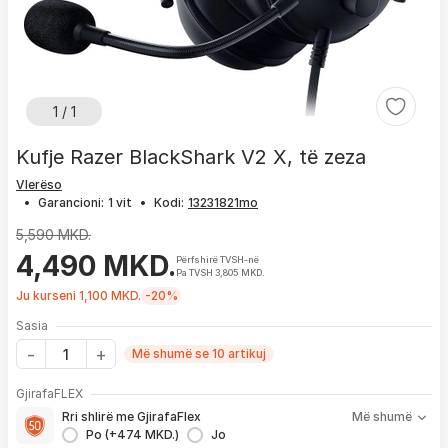
1 / 1
Kufje Razer BlackShark V2 X, të zeza
Vlerëso
•
Garancioni:
1 vit
•
Kodi:
5,590 MKD.
4,490 MKD.
Përfshirë TVSH-në
Pa TVSH 3,805 MKD.
Ju kurseni 1,100 MKD.
-20%
Sasia
Më shumë se 10 artikuj
Me GjirafaFLEX përfitoni:
GjirafaFLEX
-
Prioritet
për zgjidhjen e çdo problemi me produktin brenda
Rri shlirë me GjirafaFlex
Më shumë
1 viti nga blerja
Po (+474 MKD.)
Jo
- Kontakt brenda
24 h
për servisim, zëvendësim apo kthim