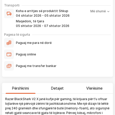
- Pranim dhe dërgim me postë të produktit të servisuar
pa
Koha e arritjes së produktit nënkupton periudhën prej kur
Transporti
pagesë
bëhet verifikimi i porosisë suaj, dhe njoftimit për verifikim
Koha e arritjes së produktit
Shkup
Më shumë
që ju e pranoni përmes email-it apo SMS-it.
04 shtator 2026 - 05 shtator 2026
Nëse porosia bëhet tani, produkti arrin sipas afatit kohor të
Maqedoni, të tjera
vendosur më lartë. Ju do të njoftoheni në vazhdimësi
05 shtator 2026 - 07 shtator 2026
përmes emailit rreth vendndodhjes së porosisë suaj, duke
përfshirë momentin kur produkti arrin në depon tonë, dhe
Pagesa të sigurta
momentin kur niset në dërgesë për te ju.
Paguaj me para në dorë
*Në 99% të rasteve, produktet arrijnë sipas parashikimit të vendosur
më lartë. Ju lusim të keni parasysh që festat ndërkombëtare ndikojnë që
Paguaj online
liferimi të shtyhet për rreth 2 ditë.
Paguaj me transfer bankar
Përshkrimi
Detajet
Vlerësime
Razer BlackShark V2 X janë kufje për gaming, të krijuara për t'u ofruar
lojtarëve një përvojë zërimi të jashtëzakonshme.
Me një dizajn të lehtë
prej 240 gramësh dhe sfungjerë të butë (memory-foam), ato sigurojnë
rehati gjatë seancave të gjata të lojërave.
Përveç kësaj, mikrofoni i