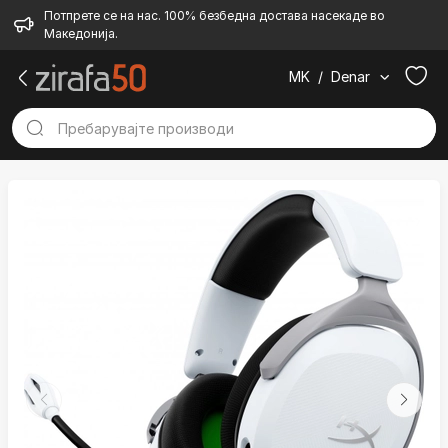
Потпрете се на нас. 100% безбедна достава насекаде во
Македонија.
MK
/
Denar