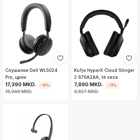
Слушалки Dell WL5024
Kufje HyperX Cloud Stinger
Pro, црни
2 676A2AA, të zeza
17,390 MKD.
7,890 MKD.
-8%
-11%
18,948 MKD.
8,827 MKD.