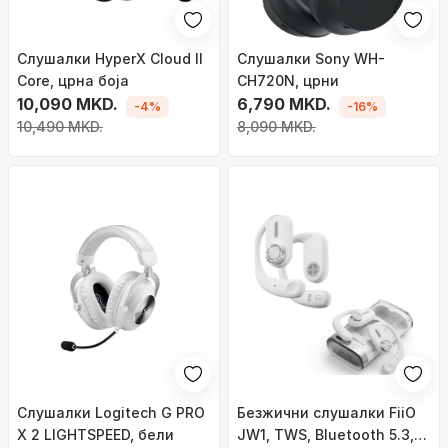
Слушалки HyperX Cloud II
Слушалки Sony WH-
Core, црна боја
CH720N, црни
10,090 MKD.
6,790 MKD.
-4%
-16%
10,490 MKD.
8,090 MKD.
Слушалки Logitech G PRO
Безжични слушалки FiiO
X 2 LIGHTSPEED, бели
JW1, TWS, Bluetooth 5.3,