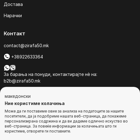
Достава
Нарачки
Контакт
contact@zirafa50.mk
+38922633364
За барања на понуди, контактирајте нѐ на:
b2b@zirafa50.mk
Jадранска Магистрала 86, Skopje, North Macedonia
македонски
Ние користиме колачиња
Може да ги поставиме овие за анализа на податоците за нашите
посетители, да ја подобриме нашата веб-страница, да покажеме
персонализирана содржина и да ви дадеме одлично искуство во
веб-страница. За повеќе информации за колачињата што ги
© Сите права се задржани
користиме, отворете ги поставките.