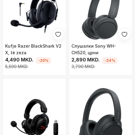
Kufje Razer BlackShark V2
Слушалки Sony WH-
X, të zeza
CH520, црни
4,490 MKD.
2,890 MKD.
-20%
-24%
5,590 MKD.
3,790 MKD.