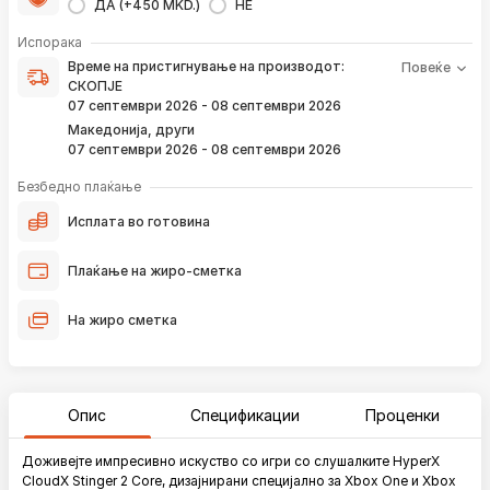
ДА (+450 MKD.)
НЕ
Време на пристигнување на производот е периодот од
Испорака
моментот кога е направена верификација на вашата
Време на пристигнување на производот:
Повеќе
нарачка и известувањето за верификација што го
СКОПЈЕ
добивате преку е-пошта или смс.
07 септември 2026 - 08 септември 2026
Ако нарачката е поставена сега, производот
Македонија, други
пристигнува во временскиот рок наведен погоре.
07 септември 2026 - 08 септември 2026
Постојано ќе Ве известуваме преку е-пошта за
локацијата на вашата нарачка, како и кога истата ќе
Безбедно плаќање
пристигне во нашиот магацин и кога ќе биде испорачана
до вашата адреса.
Исплата во готовина
*Во 99% од случаите, производите пристигнуваат во временскиот
Плаќање на жиро-сметка
рок наведен погоре. Имајте в предвид дека меѓународните празници
влијаат испораката да се одложи за околу 2 дена.
На жиро сметка
Опис
Спецификации
Проценки
Доживејте импресивно искуство со игри со слушалките HyperX
CloudX Stinger 2 Core, дизајнирани специјално за Xbox One и Xbox