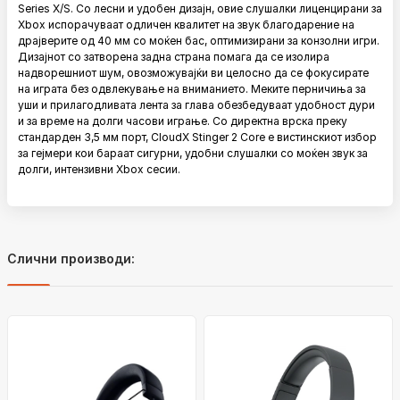
Series X/S.
Со лесни и удобен дизајн, овие слушалки лиценцирани за
Xbox испорачуваат одличен квалитет на звук благодарение на
драјверите од 40 мм со моќен бас, оптимизирани за конзолни игри.
Дизајнот со затворена задна страна помага да се изолира
надворешниот шум, овозможувајќи ви целосно да се фокусирате
на играта без одвлекување на вниманието.
Меките перничиња за
уши и прилагодливата лента за глава обезбедуваат удобност дури
и за време на долги часови играње.
Со директна врска преку
стандарден 3,5 мм порт, CloudX Stinger 2 Core е вистинскиот избор
за гејмери ​​кои бараат сигурни, удобни слушалки со моќен звук за
долги, интензивни Xbox сесии.
Слични производи: