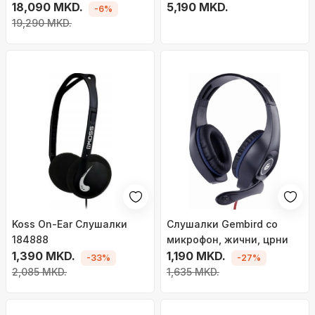
18,090 MKD.
бели
5,190 MKD.
-6%
19,290 MKD.
Koss On-Ear Слушалки
Слушалки Gembird со
184888
микрофон, жични, црни
1,390 MKD.
1,190 MKD.
-33%
-27%
2,085 MKD.
1,635 MKD.