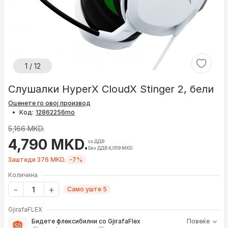
1 / 12
Слушалки HyperX CloudX Stinger 2, бели
Оценете го овој производ
•
Код:
5,166 MKD.
4,790 MKD.
со ДДВ
Без ДДВ 4,059 MKD.
Заштеди 376 MKD.
-7%
Количина
Само уште 5
GjirafaFLEX
Бидете флексибилни со GjirafaFlex
Повеќе