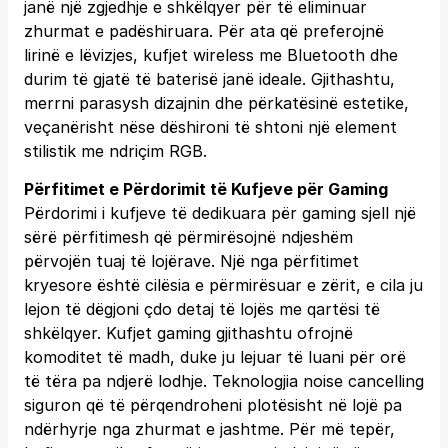
janë një zgjedhje e shkëlqyer për të eliminuar
zhurmat e padëshiruara. Për ata që preferojnë
lirinë e lëvizjes, kufjet wireless me Bluetooth dhe
durim të gjatë të baterisë janë ideale. Gjithashtu,
merrni parasysh dizajnin dhe përkatësinë estetike,
veçanërisht nëse dëshironi të shtoni një element
stilistik me ndriçim RGB.
Përfitimet e Përdorimit të Kufjeve për Gaming
Përdorimi i kufjeve të dedikuara për gaming sjell një
sërë përfitimesh që përmirësojnë ndjeshëm
përvojën tuaj të lojërave. Një nga përfitimet
kryesore është cilësia e përmirësuar e zërit, e cila ju
lejon të dëgjoni çdo detaj të lojës me qartësi të
shkëlqyer. Kufjet gaming gjithashtu ofrojnë
komoditet të madh, duke ju lejuar të luani për orë
të tëra pa ndjerë lodhje. Teknologjia noise cancelling
siguron që të përqendroheni plotësisht në lojë pa
ndërhyrje nga zhurmat e jashtme. Për më tepër,