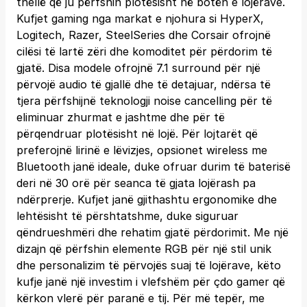
thellë që ju përfshin plotësisht në botën e lojërave.
Kufjet gaming nga markat e njohura si HyperX,
Logitech, Razer, SteelSeries dhe Corsair ofrojnë
cilësi të lartë zëri dhe komoditet për përdorim të
gjatë. Disa modele ofrojnë 7.1 surround për një
përvojë audio të gjallë dhe të detajuar, ndërsa të
tjera përfshijnë teknologji noise cancelling për të
eliminuar zhurmat e jashtme dhe për të
përqendruar plotësisht në lojë. Për lojtarët që
preferojnë lirinë e lëvizjes, opsionet wireless me
Bluetooth janë ideale, duke ofruar durim të baterisë
deri në 30 orë për seanca të gjata lojërash pa
ndërprerje. Kufjet janë gjithashtu ergonomike dhe
lehtësisht të përshtatshme, duke siguruar
qëndrueshmëri dhe rehatim gjatë përdorimit. Me një
dizajn që përfshin elemente RGB për një stil unik
dhe personalizim të përvojës suaj të lojërave, këto
kufje janë një investim i vlefshëm për çdo gamer që
kërkon vlerë për paranë e tij. Për më tepër, me