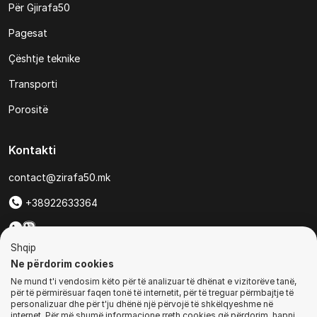
Për Gjirafa50
Pagesat
Çështje teknike
Transporti
Porositë
Kontakti
contact@zirafa50.mk
+38922633364
Për kërkesa të ofertave:
Shqip
b2b@zirafa50.mk
Ne përdorim cookies
Ne mund t'i vendosim këto për të analizuar të dhënat e vizitorëve tanë,
Jadranska Magistrala No. 86, Skopje, North Macedonia
për të përmirësuar faqen tonë të internetit, për të treguar përmbajtje të
personalizuar dhe për t'ju dhënë një përvojë të shkëlqyeshme në
internet. Për më shumë informacione rreth cookies që përdorim, hapni