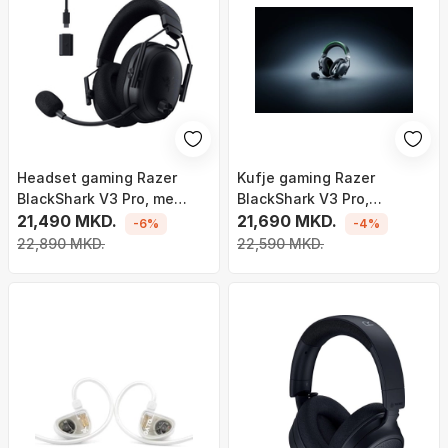
Headset gaming Razer
Kufje gaming Razer
BlackShark V3 Pro, me
BlackShark V3 Pro,
kabllo dhe wireless, USB
21,490 MKD.
wireless dhe me kabllo,
21,690 MKD.
-6%
-4%
Type C dhe Bluetooth, i zi
USB, Bluetooth, të zeza
22,890 MKD.
22,590 MKD.