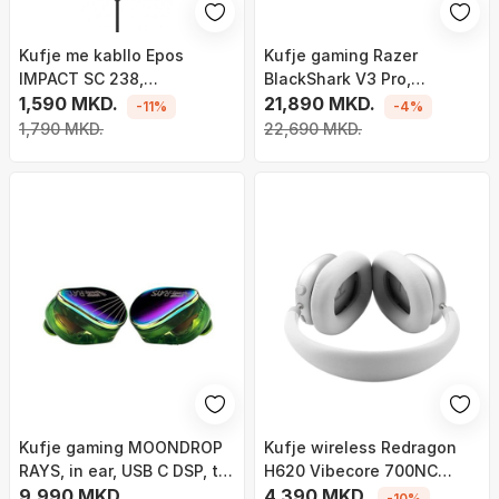
Kufje me kabllo Epos
Kufje gaming Razer
IMPACT SC 238,
BlackShark V3 Pro,
profesionale, e zezë
1,590 MKD.
wireless dhe me kabllo,
21,890 MKD.
-11%
-4%
USB dhe Bluetooth, të
1,790 MKD.
22,690 MKD.
bardha
Kufje gaming MOONDROP
Kufje wireless Redragon
RAYS, in ear, USB C DSP, të
H620 Vibecore 700NC
zeza
9,990 MKD.
ANC, ANC, 100h bateri, të
4,390 MKD.
-10%