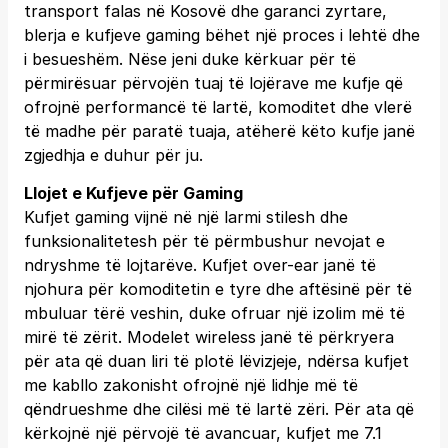
transport falas në Kosovë dhe garanci zyrtare,
blerja e kufjeve gaming bëhet një proces i lehtë dhe
i besueshëm. Nëse jeni duke kërkuar për të
përmirësuar përvojën tuaj të lojërave me kufje që
ofrojnë performancë të lartë, komoditet dhe vlerë
të madhe për paratë tuaja, atëherë këto kufje janë
zgjedhja e duhur për ju.
Llojet e Kufjeve për Gaming
Kufjet gaming vijnë në një larmi stilesh dhe
funksionalitetesh për të përmbushur nevojat e
ndryshme të lojtarëve. Kufjet over-ear janë të
njohura për komoditetin e tyre dhe aftësinë për të
mbuluar tërë veshin, duke ofruar një izolim më të
mirë të zërit. Modelet wireless janë të përkryera
për ata që duan liri të plotë lëvizjeje, ndërsa kufjet
me kabllo zakonisht ofrojnë një lidhje më të
qëndrueshme dhe cilësi më të lartë zëri. Për ata që
kërkojnë një përvojë të avancuar, kufjet me 7.1