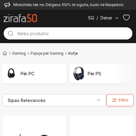
Mbështetu tek ne. Dërgesa 100% të sigurta, kudo në Maqedoni.
SQ
/
Denar
Gaming
Pajisje për Gaming
Kufje
Për PC
Për PS
Filtro