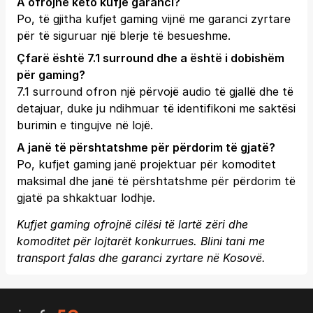
A ofrojnë këto kufje garanci?
Po, të gjitha kufjet gaming vijnë me garanci zyrtare
për të siguruar një blerje të besueshme.
Çfarë është 7.1 surround dhe a është i dobishëm
për gaming?
7.1 surround ofron një përvojë audio të gjallë dhe të
detajuar, duke ju ndihmuar të identifikoni me saktësi
burimin e tingujve në lojë.
A janë të përshtatshme për përdorim të gjatë?
Po, kufjet gaming janë projektuar për komoditet
maksimal dhe janë të përshtatshme për përdorim të
gjatë pa shkaktuar lodhje.
Kufjet gaming ofrojnë cilësi të lartë zëri dhe
komoditet për lojtarët konkurrues. Blini tani me
transport falas dhe garanci zyrtare në Kosovë.