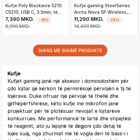
Kufje Poly Blackwire 5210
Kufje gaming SteelSeries
C5210, USB C, 3.5mm, të
Arctis Nova 5P Wireless,
zeza
7,390 MKD.
për PS5, pa kabllo, të
11,290 MKD.
-18%
-22%
bardha
8,990 MKD.
14,490 MKD.
SHFAQ MË SHUMË PRODUKTE
Kufje
Kufjet gaming janë një aksesor i domosdoshëm për
çdo lojtar që kërkon të përmirësojë përvojën e tij të
lojërave. Duke ofruar një përvojë të thellë dhe
gjithëpërfshirëse, këto kufje me mikrofon janë
projektuar për të plotësuar nevojat e lojtarëve
konkurrues. Me performancë të lartë dhe shpejtësi
të reagimit, ato ju lejojnë të dëgjoni çdo detaj të
lojës suaj, nga zhurmat më të vogla deri te bass-i i