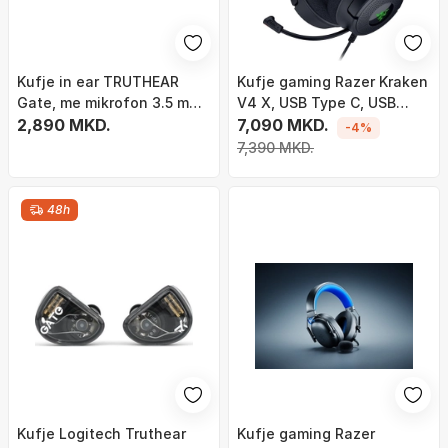
Kufje in ear TRUTHEAR
Kufje gaming Razer Kraken
Gate, me mikrofon 3.5 mm,
V4 X, USB Type C, USB
të bardha
2,890 MKD.
Type A, të zeza
7,090 MKD.
-4%
7,390 MKD.
48h
Kufje Logitech Truthear
Kufje gaming Razer