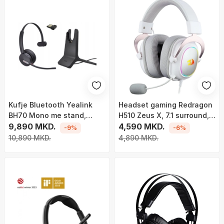
Kufje Bluetooth Yealink
Headset gaming Redragon
BH70 Mono me stand,
H510 Zeus X, 7.1 surround,
Teams, USB-C A, të zeza
9,890 MKD.
me mikrofon fleksibël, RGB
4,590 MKD.
-9%
-6%
10,890 MKD.
4,890 MKD.