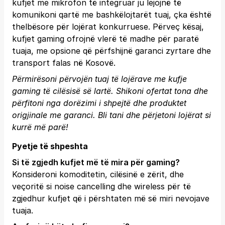
kufjet me mikrofon të integruar ju lejojnë të
komunikoni qartë me bashkëlojtarët tuaj, çka është
thelbësore për lojërat konkurruese. Përveç kësaj,
kufjet gaming ofrojnë vlerë të madhe për paratë
tuaja, me opsione që përfshijnë garanci zyrtare dhe
transport falas në Kosovë.
Përmirësoni përvojën tuaj të lojërave me kufje
gaming të cilësisë së lartë. Shikoni ofertat tona dhe
përfitoni nga dorëzimi i shpejtë dhe produktet
origjinale me garanci.
Bli tani
dhe përjetoni lojërat si
kurrë më parë!
Pyetje të shpeshta
Si të zgjedh kufjet më të mira për gaming?
Konsideroni komoditetin, cilësinë e zërit, dhe
veçoritë si noise cancelling dhe wireless për të
zgjedhur kufjet që i përshtaten më së miri nevojave
tuaja.