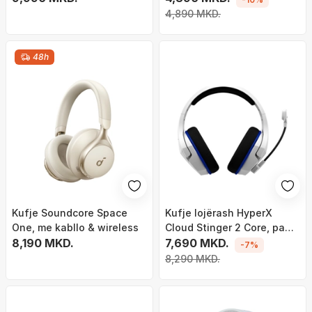
bardha
4,890 MKD.
48h
Kufje Soundcore Space
Kufje lojërash HyperX
One, me kabllo & wireless
Cloud Stinger 2 Core, pa
8,190 MKD.
tela, 2.4 GHz, të bardha
7,690 MKD.
-7%
8,290 MKD.