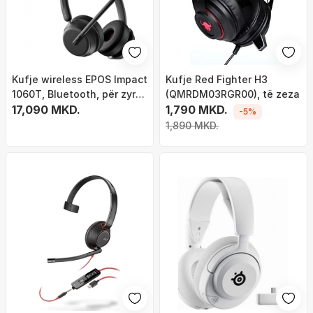
Kufje wireless EPOS Impact
Kufje Red Fighter H3
1060T, Bluetooth, për zyra,
(QMRDM03RGR00), të zeza
të zeza
17,090 MKD.
1,790 MKD.
-5%
1,890 MKD.