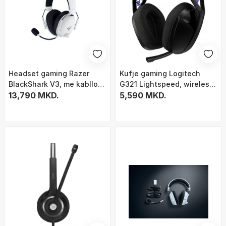
Headset gaming Razer
Kufje gaming Logitech
BlackShark V3, me kabllo
G321 Lightspeed, wireless
dhe wireless, USB Type A
13,790 MKD.
Bluetooth, me mikrofon, të
5,590 MKD.
Bluetooth, i bardhë
zeza