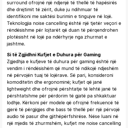
surround ofrojnë një ndjenjë të thellë të hapësirës
dhe drejtimit të zërit, duke ju ndihmuar të
identifikoni me saktësi burimin e tingujve në lojë.
Teknologjia noise cancelling është një tjetër veçori e
rëndësishme për lojtarët që duan të përqendrohen
plotësisht në lojë pa ndërhyrje nga zhurmat e
jashtme.
Si të Zgjidhni Kufjet e Duhura për Gaming
Zgjedhja e kufjeve të duhura për gaming është një
vendim i rëndësishëm që mund të ndikojë ndjeshëm
në përvojën tuaj të lojërave. Së pari, konsideroni
komoditetin dhe ergonominë; kufjet që janë
lightweight dhe ofrojnë përshtatje të lehtë janë të
përshtatshme për përdorim të gjatë pa shkaktuar
lodhje. Kërkoni për modele që ofrojnë frekuencë të
gjerë të përgjigjes dhe bass të thellë për një përvojë
audio të pasur dhe gjithëpërfshirëse. Nëse luani në
një mjedis të zhurmshëm, kufjet me noise cancelling