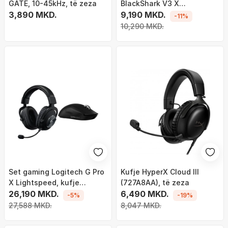
GATE, 10-45kHz, të zeza
BlackShark V3 X
3,890 MKD.
HyperSpeed, pa tela dhe
9,190 MKD.
-11%
me kabllo, USB Type A, të
10,290 MKD.
bardha
Set gaming Logitech G Pro
Kufje HyperX Cloud III
X Lightspeed, kufje
(727A8AA), të zeza
wireless, maus G Pro X
26,190 MKD.
6,490 MKD.
-5%
-19%
Superlight 2, i zi
27,588 MKD.
8,047 MKD.