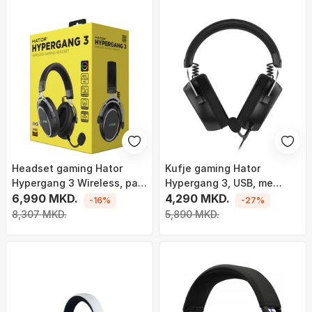
Headset gaming Hator
Kufje gaming Hator
Hypergang 3 Wireless, pa
Hypergang 3, USB, me
kabllo, Bluetooth, i zi
6,990 MKD.
mikrofon, të zeza
4,290 MKD.
-16%
-27%
8,307 MKD.
5,890 MKD.