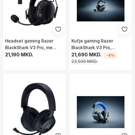
Headset gaming Razer
Kufje gaming Razer
BlackShark V3 Pro, me
BlackShark V3 Pro,
kabllo dhe wireless, USB
21,190 MKD.
wireless dhe me kabllo,
21,690 MKD.
-4%
Type C dhe Bluetooth, i zi
USB, Bluetooth, të zeza
22,590 MKD.