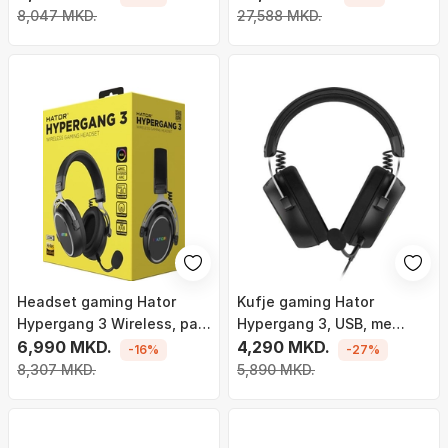
Superlight 2, i zi
8,047 MKD.
27,588 MKD.
Headset gaming Hator
Kufje gaming Hator
Hypergang 3 Wireless, pa
Hypergang 3, USB, me
kabllo, Bluetooth, i zi
6,990 MKD.
mikrofon, të zeza
4,290 MKD.
-16%
-27%
8,307 MKD.
5,890 MKD.