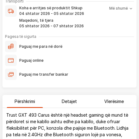
Koha e arritjes së produktit nënkupton periudhën prej kur
Transporti
pagesë
bëhet verifikimi i porosisë suaj, dhe njoftimit për verifikim
Koha e arritjes së produktit
Shkup
Më shumë
që ju e pranoni përmes email-it apo SMS-it.
04 shtator 2026 - 05 shtator 2026
Nëse porosia bëhet tani, produkti arrin sipas afatit kohor të
Maqedoni, të tjera
vendosur më lartë. Ju do të njoftoheni në vazhdimësi
05 shtator 2026 - 07 shtator 2026
përmes emailit rreth vendndodhjes së porosisë suaj, duke
përfshirë momentin kur produkti arrin në depon tonë, dhe
Pagesa të sigurta
momentin kur niset në dërgesë për te ju.
Paguaj me para në dorë
*Në 99% të rasteve, produktet arrijnë sipas parashikimit të vendosur
më lartë. Ju lusim të keni parasysh që festat ndërkombëtare ndikojnë që
Paguaj online
liferimi të shtyhet për rreth 2 ditë.
Paguaj me transfer bankar
Përshkrimi
Detajet
Vlerësime
Trust GXT 493 Carus është një headset gaming që mund të
përdoret si me kabllo ashtu edhe pa kabllo, duke ofruar
fleksibilitet për PC, konzola dhe pajisje me Bluetooth. Lidhja
pa tela në 2.4GHz dhe Bluetooth siguron lojë pa vonesa,