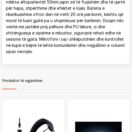
ndërsa altoparlantët 50mm japin zë të fuqishëm dhe të qartë
për hapa, shpërthime dhe efektet e lojës. Bateria e
rikarikueshme ofron deri në rreth 20 orë përdorim, kështu që
mund të luani gjatë pa u shqetësuar për karikimin. Dizajni mbi
veshë me jastëkë prej pëlhure dhe PU lëkure, si dhe
shtrënguesja e sipërme e mbushur, sigurojnë rehati edhe në
sesione të gjata. Mikrofoni i saj i shkëputshëm dhe kontrollet
në kupë e bëjnë të lehtë komunikimin dhe rregullimin e volumit
sipas nevojës.
Produkte të ngjashme: