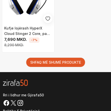
Kufje lojërash HyperX
Cloud Stinger 2 Core, pa
tela, 2.4 GHz, të bardha
7,690 MKD.
-7%
8,290 MKD.
SHFAQ MË SHUMË PRODUKTE
Rri i lidhur me Gjirafa50