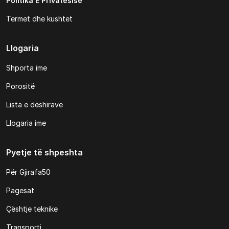
Politika E Privatësisë
Termet dhe kushtet
Llogaria
Shporta ime
Porositë
Lista e dëshirave
Llogaria ime
Pyetje të shpeshta
Për Gjirafa50
Pagesat
Çështje teknike
Transporti