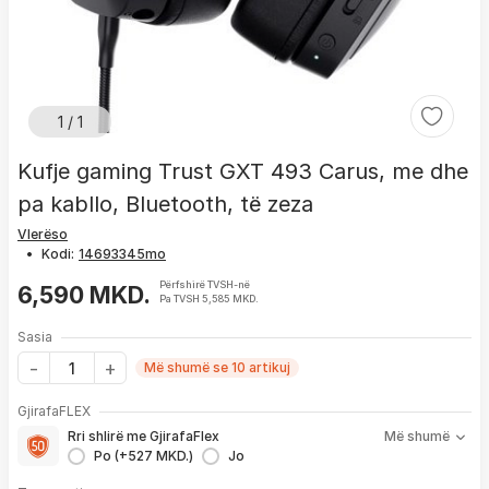
1 / 1
Kufje gaming Trust GXT 493 Carus, me dhe
pa kabllo, Bluetooth, të zeza
Vlerëso
•
Kodi:
Përfshirë TVSH-në
6,590 MKD.
Pa TVSH 5,585 MKD.
Sasia
Më shumë se 10 artikuj
Me GjirafaFLEX përfitoni:
GjirafaFLEX
-
Prioritet
për zgjidhjen e çdo problemi me produktin brenda
Rri shlirë me GjirafaFlex
Më shumë
1 viti nga blerja
Po (+527 MKD.)
Jo
- Kontakt brenda
24 h
për servisim, zëvendësim apo kthim
- Pranim dhe dërgim me postë të produktit të servisuar
pa