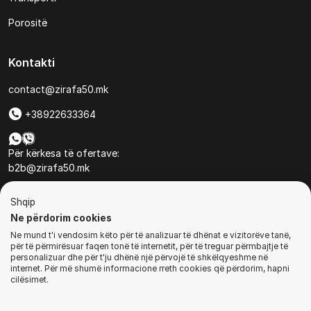
Porositë
Kontakti
contact@zirafa50.mk
+38922633364
Për kërkesa të ofertave:
b2b@zirafa50.mk
Jadranska Magistrala No. 86, Skopje, North Macedonia
Shqip
Ne përdorim cookies
Ne mund t'i vendosim këto për të analizuar të dhënat e vizitorëve tanë,
për të përmirësuar faqen tonë të internetit, për të treguar përmbajtje të
personalizuar dhe për t'ju dhënë një përvojë të shkëlqyeshme në
internet. Për më shumë informacione rreth cookies që përdorim, hapni
© Të gjitha të drejtat e rezervuara
cilësimet.
BLEJ TANI