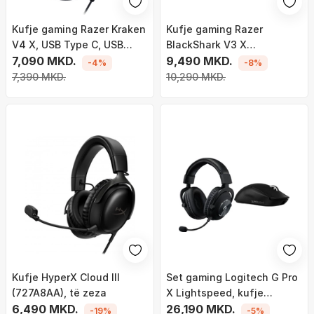
Kufje gaming Razer Kraken
Kufje gaming Razer
V4 X, USB Type C, USB
BlackShark V3 X
Type A, të zeza
7,090 MKD.
HyperSpeed, pa tela dhe
9,490 MKD.
-4%
-8%
me kabllo, USB Type A, të
7,390 MKD.
10,290 MKD.
bardha
Kufje HyperX Cloud III
Set gaming Logitech G Pro
(727A8AA), të zeza
X Lightspeed, kufje
6,490 MKD.
wireless, maus G Pro X
26,190 MKD.
-19%
-5%