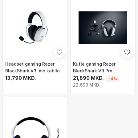
Headset gaming Razer
Kufje gaming Razer
BlackShark V3, me kabllo
BlackShark V3 Pro,
dhe wireless, USB Type A
13,790 MKD.
wireless dhe me kabllo,
21,890 MKD.
-4%
Bluetooth, i bardhë
USB dhe Bluetooth, të
22,690 MKD.
bardha