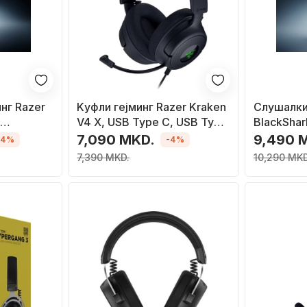
нг Razer
Kуфли гејминг Razer Kraken
Слушалки 
V4 X, USB Type C, USB Type
BlackShar
ел, USB,
A, црни
HyperSpe
7,090 MKD.
9,490 
-4%
-4%
кабел, US
7,390 MKD.
10,290 MKD