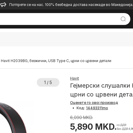
Потпрете се на нас. 100% безбедна достава насекаде во Македонија
 Havit H2039BG, безжични, USB Type C, црни со црвени детали
Havit
1 / 5
Гејмерски слушалки 
црни со црвени дета
Оценете го овој производ
•
Код:
6,090 MKD.
5,890 MKD.
со ДДВ
Без ДДВ 4,9