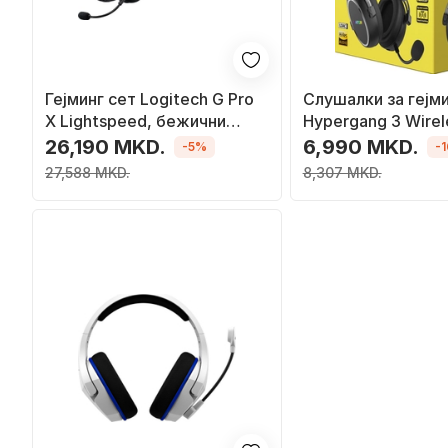
Гејминг сет Logitech G Pro
Слушалки за гејми
X Lightspeed, бежични
Hypergang 3 Wirel
слушалки, глушец G Pro X
кабел, Блутут, цр
26,190 MKD.
6,990 MKD.
-5%
-
Superlight 2, црн
27,588 MKD.
8,307 MKD.