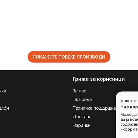
ПОКАЖЕТЕ ПОВЕЌЕ ПРОИЗВОДИ
Грижа за корисници
чка
За нас
Плаќања
македо
Ние ко
елби
Техничка поддршка
Може да г
Достава
да ја по
содржина
Нарачки
информац