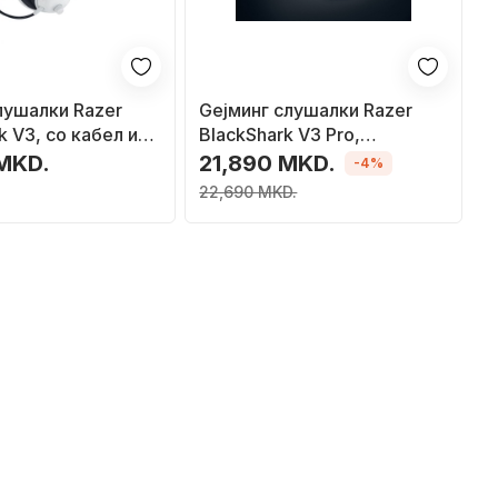
лушалки Razer
Geјминг слушалки Razer
k V3, со кабел и
BlackShark V3 Pro,
, USB Type A
безжични и со кабел, USB и
 MKD.
21,890 MKD.
-4%
, бели
Bluetooth, бели
22,690 MKD.