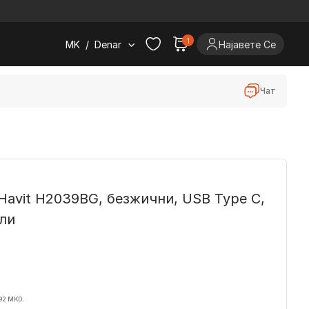
.
1
MK
/
Denar
Најавете Се
Чат
Havit H2039BG, безжични, USB Type C,
ли
92 MKD.