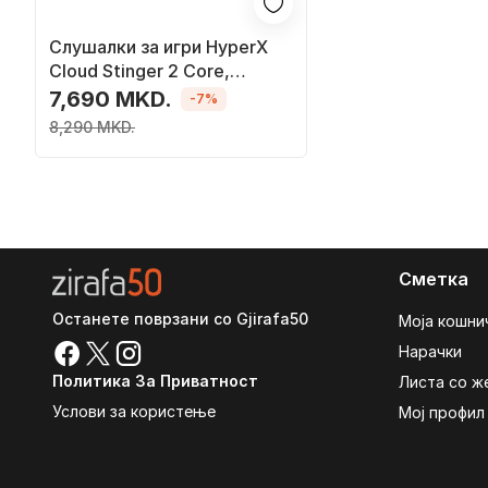
Слушалки за игри HyperX
Cloud Stinger 2 Core,
безжични, 2.4 GHz, бели
7,690 MKD.
-7%
8,290 MKD.
Сметка
Останете поврзани со Gjirafa50
Моја кошни
Нарачки
Политика За Приватност
Листа со ж
Услови за користење
Мој профил