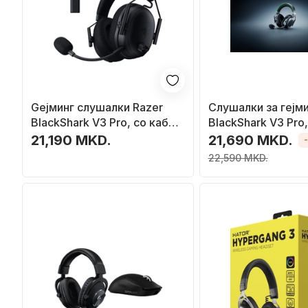
Geјминг слушалки Razer
Слушалки за гејми
BlackShark V3 Pro, со кабел
BlackShark V3 Pro,
и безжично, USB Type C и
безжични и со каб
21,190 MKD.
21,690 MKD.
Bluetooth, црни
Bluetooth, црни
22,590 MKD.