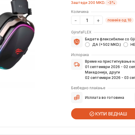
Заштеди 200 MKD.
-3%
Количина
повеќе од 10
GjirafaFLEX
Бидете флексибилни со Gji
ДА (+502 MKD.)
Н
Испорака
Време на пристигнување н
Време на пристигнување 
верификација на вашата н
01 септември 2026 - 02 с
преку е-пошта или смс.
Македонија, други
Ако нарачката е поставен
02 септември 2026 - 03 с
погоре. Постојано ќе Ве и
како и кога истата ќе при
Безбедно плаќање
вашата адреса.
Исплата во готовина
*Во 99% од случаите, производите
предвид дека меѓународните празни
КУПИ ВЕДНАШ