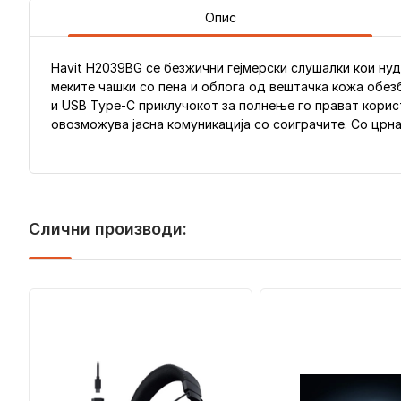
Опис
Havit H2039BG се безжични гејмерски слушалки кои нуда
меките чашки со пена и облога од вештачка кожа обез
и USB Type-C приклучокот за полнење го прават кори
овозможува јасна комуникација со соиграчите. Со црна
Слични производи: