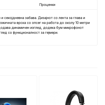
Проценки
 и секојдневна забава. Дизајнот со лента за глава и
зжичната врска со опсег на работа до околу 10 метри
додава динамичен изглед, додека бум микрофонот
глед со функционалност за гејмери.