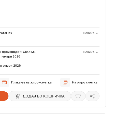
rafaFlex
Повеќе
Е
а производот е периодот од моментот кога е направена
на производот:
СКОПЈЕ
Повеќе
арачка и известувањето за верификација што го добивате
ептември 2026
а сега, производот пристигнува во временскиот рок наведен
ептември 2026
звестуваме преку е-пошта за локацијата на вашата нарачка,
стигне во нашиот магацин и кога ќе биде испорачана до
Плаќање на жиро-сметка
На жиро сметка
 пристигнуваат во временскиот рок наведен погоре. Имајте в
ци влијаат испораката да се одложи за околу 2 дена.
ДОДАJ ВО КОШНИЧКА