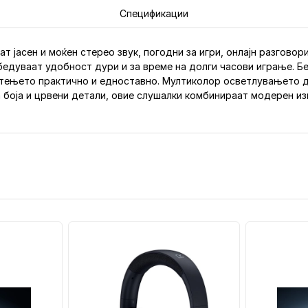
Спецификации
т јасен и моќен стерео звук, погодни за игри, онлајн разговори
бедуваат удобност дури и за време на долги часови играње. Бе
стењето практично и едноставно. Мултиколор осветлувањето 
 боја и црвени детали, овие слушалки комбинираат модерен из