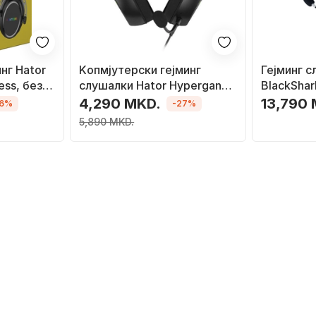
нг Hator
Kопмјутерски гејминг
Гејминг с
ess, без
слушалки Hator Hypergang
BlackShar
ни
3, USB, со микрофон, црни
безжични
4,290 MKD.
13,790
16%
-27%
Bluetooth
5,890 MKD.