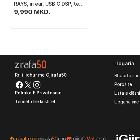
RAYS, in ear, USB C DSP, të
zeza
9,990 MKD.
Llogaria
Rri i lidhur me Gjirafa50
Shporta ime
Porositë
Politika E Privatësisë
Lista e dësh
Termet dhe kushtet
Llogaria ime