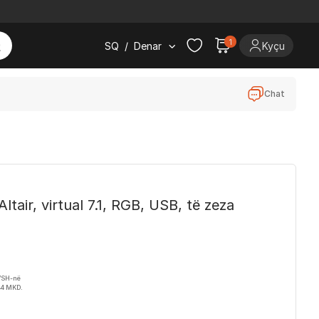
1
SQ
/
Denar
Kyçu
Chat
tair, virtual 7.1, RGB, USB, të zeza
VSH-në
44 MKD.