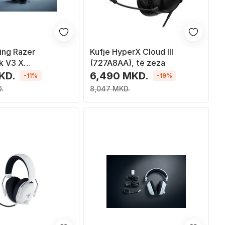
ing Razer
Kufje HyperX Cloud III
k V3 X
(727A8AA), të zeza
d, pa tela dhe me
KD.
6,490 MKD.
-11%
-19%
B Type A, të
.
8,047 MKD.