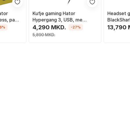
ator
Kufje gaming Hator
Headset g
ess, pa
Hypergang 3, USB, me
BlackShar
 zi
mikrofon, të zeza
dhe wirel
4,290 MKD.
13,790
16%
-27%
Bluetooth,
5,890 MKD.