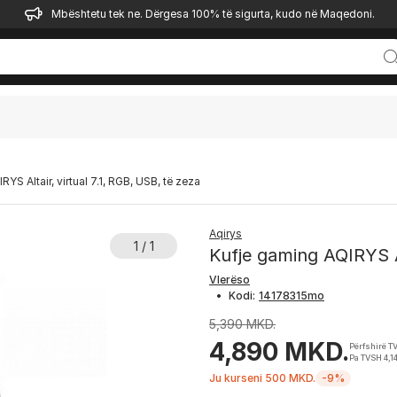
Mbështetu tek ne. Dërgesa 100% të sigurta, kudo në Maqedoni.
YS Altair, virtual 7.1, RGB, USB, të zeza
Aqirys
1 / 1
Kufje gaming AQIRYS Al
Vlerëso
•
Kodi:
5,390 MKD.
4,890 MKD.
Përfshirë T
Pa TVSH 4,1
Ju kurseni 500 MKD.
-9%