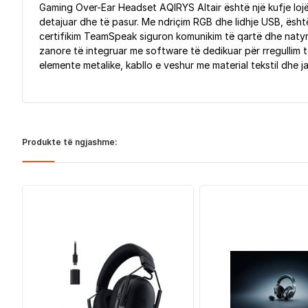
Gaming Over-Ear Headset AQIRYS Altair është një kufje lojër
detajuar dhe të pasur. Me ndriçim RGB dhe lidhje USB, ës
certifikim TeamSpeak siguron komunikim të qartë dhe natyra
zanore të integruar me software të dedikuar për rregullim t
elemente metalike, kabllo e veshur me material tekstil dhe 
Produkte të ngjashme: