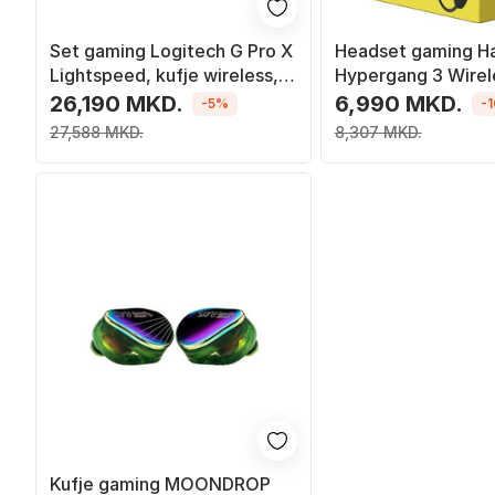
Set gaming Logitech G Pro X
Headset gaming H
Lightspeed, kufje wireless,
Hypergang 3 Wirel
maus G Pro X Superlight 2, i
kabllo, Bluetooth, i
26,190 MKD.
6,990 MKD.
-5%
-
zi
27,588 MKD.
8,307 MKD.
Kufje gaming MOONDROP