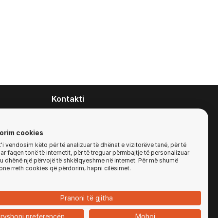
Kontakti
contact@zirafa50.mk
+38922633364
orim cookies
i vendosim këto për të analizuar të dhënat e vizitorëve tanë, për të
r faqen tonë të internetit, për të treguar përmbajtje të personalizuar
Për kërkesa të ofertave:
'ju dhënë një përvojë të shkëlqyeshme në internet. Për më shumë
b2b@zirafa50.mk
one rreth cookies që përdorim, hapni cilësimet.
Jadranska Magistrala No. 86, Skopje, North
Macedonia
Pranoni të gjitha
ryshoni preferencën
Mohoj