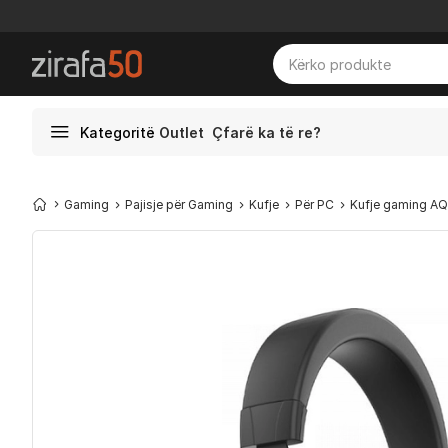
Kategoritë
Outlet
Çfarë ka të re?
Gaming
Pajisje për Gaming
Kufje
Për PC
Kufje gaming AQIR