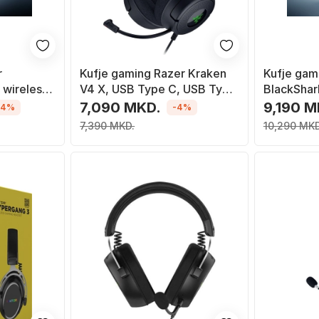
r
Kufje gaming Razer Kraken
Kufje gam
 wireless
V4 X, USB Type C, USB Type
BlackShar
,
A, të zeza
HyperSpee
7,090 MKD.
9,190 M
-4%
-4%
kabllo, US
7,390 MKD.
10,290 MKD
bardha