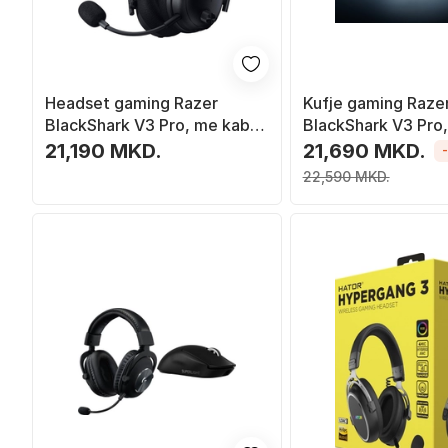
Headset gaming Razer
Kufje gaming Raze
BlackShark V3 Pro, me kabllo
BlackShark V3 Pro,
dhe wireless, USB Type C
dhe me kabllo, USB
21,190 MKD.
21,690 MKD.
dhe Bluetooth, i zi
Bluetooth, të zeza
22,590 MKD.