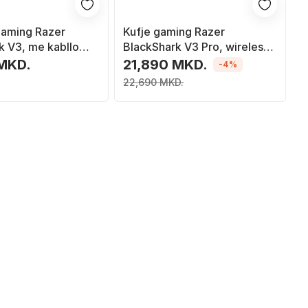
aming Razer
Kufje gaming Razer
k V3, me kabllo
BlackShark V3 Pro, wireless
ess, USB Type A
dhe me kabllo, USB dhe
 MKD.
21,890 MKD.
-4%
 i bardhë
Bluetooth, të bardha
22,690 MKD.