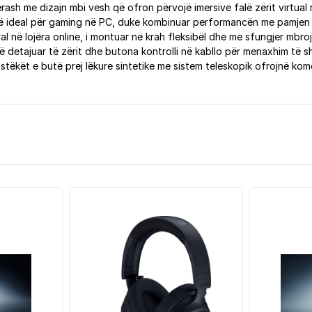
ash me dizajn mbi vesh që ofron përvojë imersive falë zërit virtual 
htë ideal për gaming në PC, duke kombinuar performancën me pamjen
l në lojëra online, i montuar në krah fleksibël dhe me sfungjer mbro
ë detajuar të zërit dhe butona kontrolli në kabllo për menaxhim të s
jastëkët e butë prej lëkure sintetike me sistem teleskopik ofrojnë ko