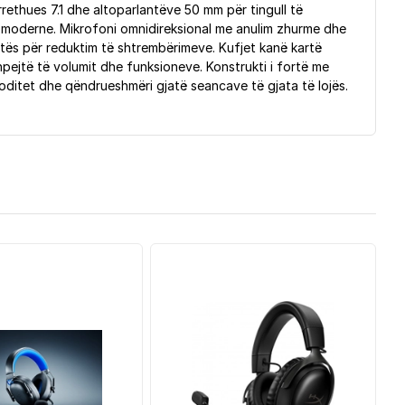
rrethues 7.1 dhe altoparlantëve 50 mm për tingull të
 moderne. Mikrofoni omnidireksional me anulim zhurme dhe
jtës për reduktim të shtrembërimeve. Kufjet kanë kartë
hpejtë të volumit dhe funksioneve. Konstrukti i fortë me
moditet dhe qëndrueshmëri gjatë seancave të gjata të lojës.