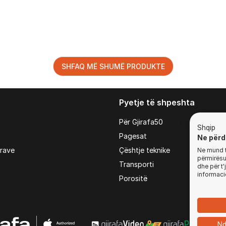
SHFAQ MË SHUMË PRODUKTE
Pyetje të shpeshta
Për Gjirafa50
Shqip
Pagesat
Ne përd
irave
Çështje teknike
Ne mund t'
përmirësua
Transporti
dhe për t
informaci
Porositë
Nd