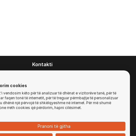
Kontakti
contact@zirafa50.mk
+38922633364
orim cookies
i vendosim këto për të analizuar të dhënat e vizitorëve tanë, për të
r faqen tonë të internetit, për të treguar përmbajtje të personalizuar
Për kërkesa të ofertave:
'ju dhënë një përvojë të shkëlqyeshme në internet. Për më shumë
b2b@zirafa50.mk
one rreth cookies që përdorim, hapni cilësimet.
Jadranska Magistrala No. 86, Skopje, North
Macedonia
Pranoni të gjitha