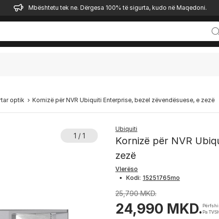
Mbështetu tek ne. Dërgesa 100% të sigurta, kudo në Maqedoni.
rtar optik
Kornizë për NVR Ubiquiti Enterprise, bezel zëvendësuese, e zezë
Ubiquiti
1 / 1
Kornizë për NVR Ubiqu
zezë
Vlerëso
•
Kodi:
25,790 MKD.
24,990 MKD.
Përfsh
Pa TVSH