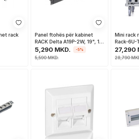
inet rack
Panel ftohës për kabinet
Mini rack r
RACK Delta A19P-2W, 19", 1U,
Rack-6U-T
 gri
i zi
vegla, gri
5,290 MKD.
27,290
-5%
5,590 MKD.
28,790 MK