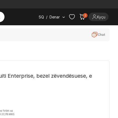
1
SQ
/
Denar
Kyçu
Chat
iti Enterprise, bezel zëvendësuese, e
irë TVSH-në
 21,178 MKD.