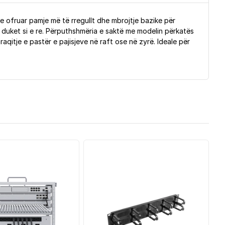
e ofruar pamje më të rregullt dhe mbrojtje bazike për
duket si e re. Përputhshmëria e saktë me modelin përkatës
qitje e pastër e pajisjeve në raft ose në zyrë. Ideale për