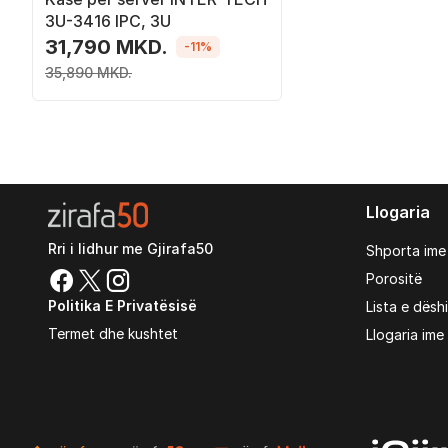
3U-3416 IPC, 3U
31,790 MKD.
-11%
35,890 MKD.
Llogaria
Rri i lidhur me Gjirafa50
Shporta ime
Porositë
Politika E Privatësisë
Lista e dësh
Termet dhe kushtet
Llogaria ime