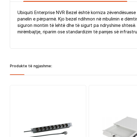
Ubiquiti Enterprise NVR Bezel është korniza zëvendësuese e
panelin e përparmë. Kjo bezel ndihmon në mbulimin e dëmti
siguron montim të lehtë dhe të sigurt pa ndryshime shtesë. 
mirëmbajtje, riparim ose standardizim të pamjes së infrastruk
Produkte të ngjashme: