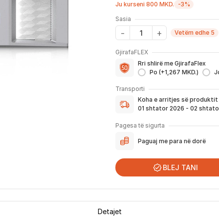
Ju kurseni 800 MKD.
-3%
Sasia
Vetëm edhe 5
GjirafaFLEX
Me GjirafaFLEX përfitoni:
Rri shlirë me GjirafaFlex
-
Prioritet
për zgjidhjen e ç
Po (+1,267 MKD.)
J
- Kontakt brenda
24 h
për s
Koha e arritjes së produktit
- Pranim dhe dërgim me post
Transporti
dhe njoftimit për verifikim 
Koha e arritjes së produkti
Nëse porosia bëhet tani, pr
01 shtator 2026 - 02 shtat
njoftoheni në vazhdimësi p
përfshirë momentin kur pro
Pagesa të sigurta
për te ju.
Paguaj me para në dorë
*Në 99% të rasteve, produktet arrijn
që festat ndërkombëtare ndikojnë që li
BLEJ TANI
Detajet