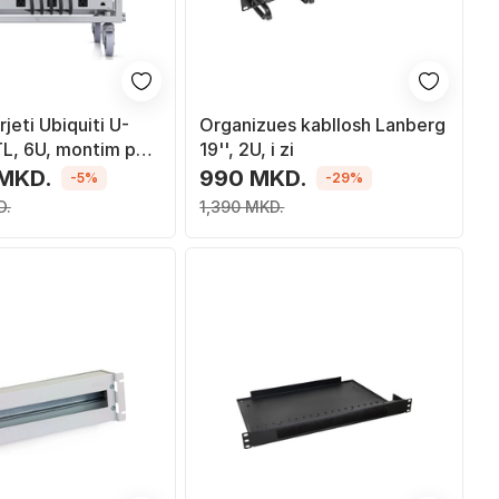
rjeti Ubiquiti U-
Organizues kabllosh Lanberg
L, 6U, montim pa
19'', 2U, i zi
 MKD.
990 MKD.
-5%
-29%
D.
1,390 MKD.