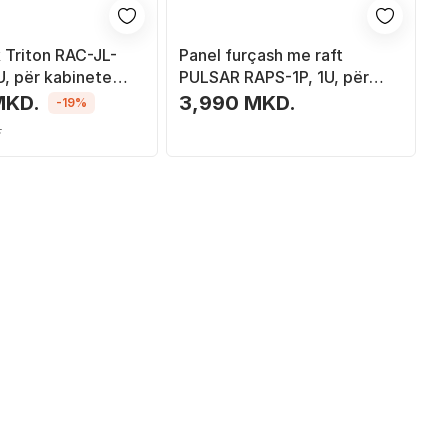
k Triton RAC-JL-
Panel furçash me raft
U, për kabinete
PULSAR RAPS-1P, 1U, për
ë
kabinet RACK 19", i zi
MKD.
3,990 MKD.
-19%
.