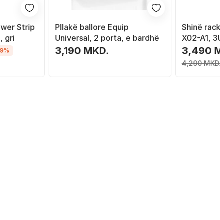
wer Strip
Pllakë ballore Equip
Shinë rac
, gri
Universal, 2 porta, e bardhë
X02-A1, 3
19", e zez
3,190 MKD.
3,490 
19%
4,290 MKD