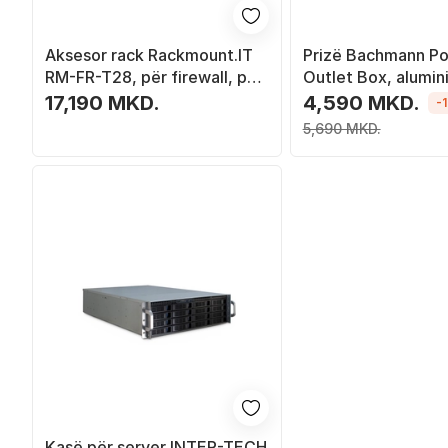
Aksesor rack Rackmount.IT
Prizë Bachmann Po
RM-FR-T28, për firewall, për
Outlet Box, alumini
rack 19", metalik
17,190 MKD.
4,590 MKD.
-
5,690 MKD.
Kasë për server INTER-TECH