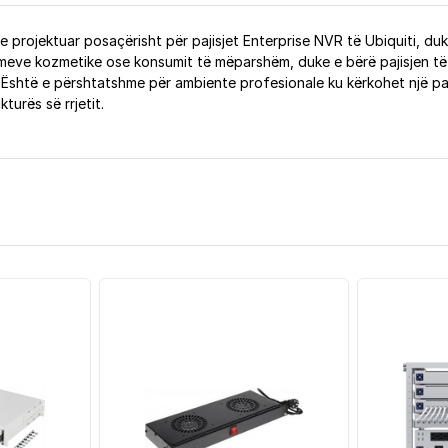
 projektuar posaçërisht për pajisjet Enterprise NVR të Ubiquiti, duk
meve kozmetike ose konsumit të mëparshëm, duke e bërë pajisjen të 
Është e përshtatshme për ambiente profesionale ku kërkohet një para
turës së rrjetit.