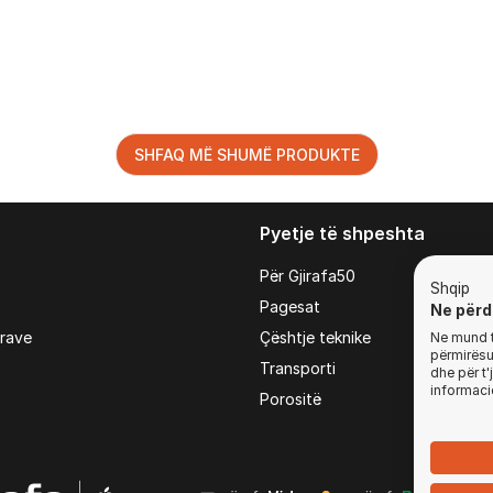
SHFAQ MË SHUMË PRODUKTE
Pyetje të shpeshta
Për Gjirafa50
Shqip
Pagesat
Ne përd
irave
Çështje teknike
Ne mund t'
përmirësua
Transporti
dhe për t
informaci
Porositë