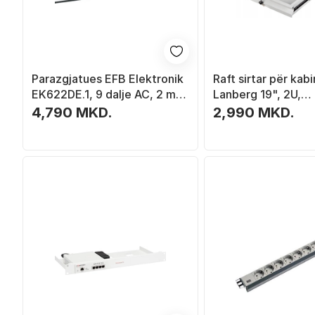
Parazgjatues EFB Elektronik
Raft sirtar për kab
EK622DE.1, 9 dalje AC, 2 m, i
Lanberg 19", 2U,
zi
483x360mm, 90kg,
4,790 MKD.
2,990 MKD.