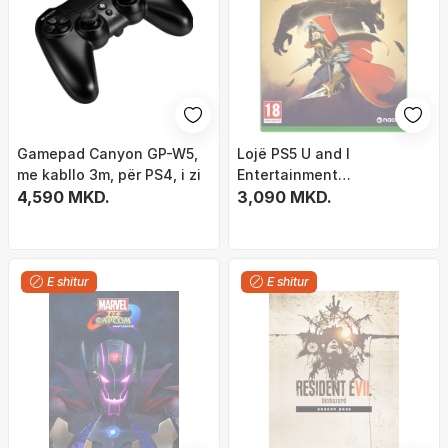
Gamepad Canyon GP-W5,
Lojë PS5 U and I
me kabllo 3m, për PS4, i zi
Entertainment
4,590 MKD.
Ravenswatch, aksion
3,090 MKD.
roguelike, multiplayer
kooperativ
E shitur
E shitur