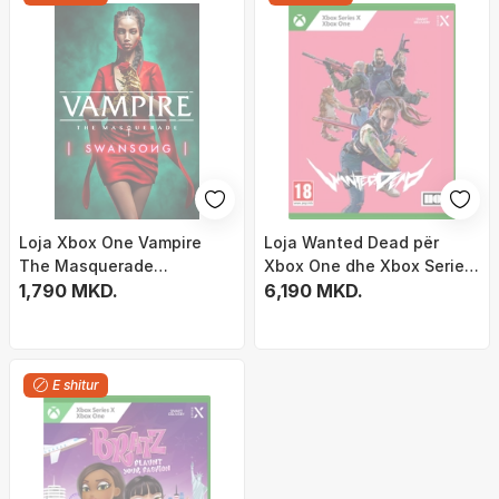
Loja Xbox One Vampire
Loja Wanted Dead për
The Masquerade
Xbox One dhe Xbox Series
Swansong, role play,
1,790 MKD.
X
6,190 MKD.
narrativa
E shitur