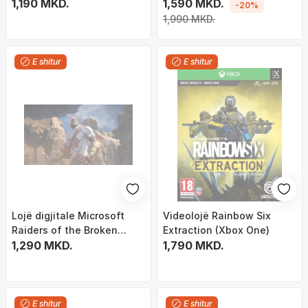
(Xbox)
1,190 MKD.
X Elite Edition, Xbox Series
1,590 MKD.
-20%
X Xbox One, 18+
1,990 MKD.
E shitur
E shitur
Lojë digjitale Microsoft
Videolojë Rainbow Six
Raiders of the Broken
Extraction (Xbox One)
Planet Alien Myths, Xbox
1,290 MKD.
1,790 MKD.
One, Windows 10
E shitur
E shitur