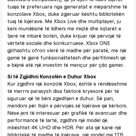
tuaja të preferuara nga gjeneratat e mëparshme të
konzolave Xbox, duke zgjeruar kështu bibliotekën
tuaj të lojërave. Me Xbox Live dhe multiplayer, ju
keni mundësinë të lidheni me miqtë dhe lojtarët e
tjerë në mbarë botën, duke krijuar një përvojë të
vërtetë sociale dhe konkurruese. Xbox ONE
gjithashtu ofron vlerë të madhe për paratë, me një
gamë të gjerë funksionalitetesh dhe përfitimesh që
e bëjnë atë një investim të mençur për çdo gamer.
Si të Zgjidhni Konzolën e Duhur Xbox
Kur zgjidhni një konzolë Xbox, është e rëndësishme
të merrni parasysh disa faktorë kryesorë për të
siguruar që të bëni zgjedhjen e duhur. Së pari,
mendoni për llojin e përvojës së lojërave që kërkoni.
Nëse jeni të interesuar për grafikë të avancuar dhe
performancë të lartë, zgjidhni një model që
mbështet 4K UHD dhe HDR. Për ata që kanë një
bibliotekë të madhe të lojërave, një model me 1TB