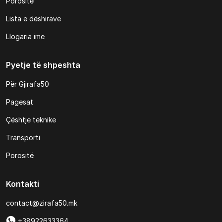
Porositë
Lista e dëshirave
Llogaria ime
Pyetje të shpeshta
Për Gjirafa50
Pagesat
Çështje teknike
Transporti
Porositë
Kontakti
contact@zirafa50.mk
+38922633364