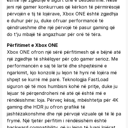
është një zgjedhje e sigurt dhe e besueshme. Nëse
jeni një gamer konkurrues që kërkon të përmirësojë
përvojën e tij të lojërave, Xbox ONE është zgjedhja
e duhur për ju, duke ofruar performancë të
qëndrueshme dhe një përvojë të pasur gaming që
do t'ju mbajë të angazhuar për orë të tëra.
Përfitimet e Xbox ONE
Xbox ONE ofron një sërë përfitimesh që e bëjnë atë
një zgjedhje të shkëlqyer për çdo gamer serioz. Me
performancën e saj të lartë dhe shpejtësinë e
ngarkimit, kjo konzolë ju lejon të hyni në lojëra më
shpejt se kurrë më parë. Teknologjia FastLoad
siguron që të mos humbisni kohë në pritje, duke ju
lejuar të përqendroheni në atë që është më e
rëndësishme: loja. Përveç kësaj, mbështetja për 4K
gaming dhe HDR ju ofron grafikë të
jashtëzakonshme dhe një përvojë vizuale që të lë pa
frymë. Një tjetër përfitim i rëndësishëm është
backward compatibility, që ju lejon të luani lojërat