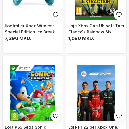
Kontroller Xbox Wireless
Lojë Xbox One Ubisoft Tom
Special Edition Ice Breaker,
Clancy's Rainbow Six
Bluetooth, për Xbox Series
7,390 MKD.
Extraction Guardian Edition
1,090 MKD.
X S One dhe PC, blu akulli
Loja PS5 Sega Sonic
Lojë F1 22 për Xbox One,