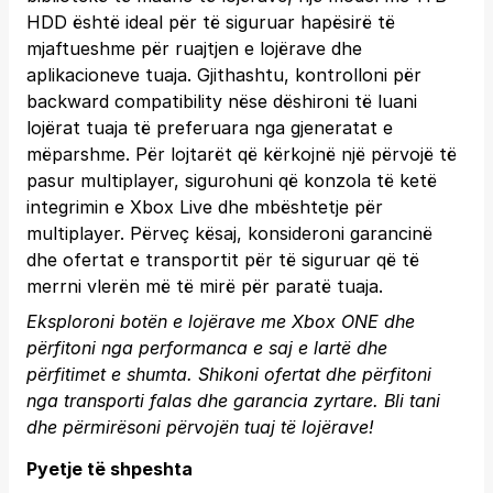
HDD është ideal për të siguruar hapësirë të
mjaftueshme për ruajtjen e lojërave dhe
aplikacioneve tuaja. Gjithashtu, kontrolloni për
backward compatibility nëse dëshironi të luani
lojërat tuaja të preferuara nga gjeneratat e
mëparshme. Për lojtarët që kërkojnë një përvojë të
pasur multiplayer, sigurohuni që konzola të ketë
integrimin e Xbox Live dhe mbështetje për
multiplayer. Përveç kësaj, konsideroni garancinë
dhe ofertat e transportit për të siguruar që të
merrni vlerën më të mirë për paratë tuaja.
Eksploroni botën e lojërave me Xbox ONE dhe
përfitoni nga performanca e saj e lartë dhe
përfitimet e shumta. Shikoni ofertat dhe përfitoni
nga transporti falas dhe garancia zyrtare.
Bli tani
dhe përmirësoni përvojën tuaj të lojërave!
Pyetje të shpeshta