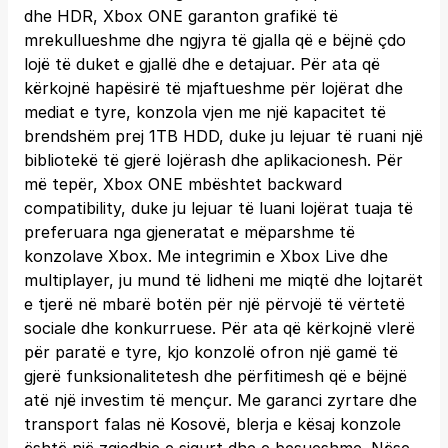
dhe HDR, Xbox ONE garanton grafikë të
mrekullueshme dhe ngjyra të gjalla që e bëjnë çdo
lojë të duket e gjallë dhe e detajuar. Për ata që
kërkojnë hapësirë të mjaftueshme për lojërat dhe
mediat e tyre, konzola vjen me një kapacitet të
brendshëm prej 1TB HDD, duke ju lejuar të ruani një
bibliotekë të gjerë lojërash dhe aplikacionesh. Për
më tepër, Xbox ONE mbështet backward
compatibility, duke ju lejuar të luani lojërat tuaja të
preferuara nga gjeneratat e mëparshme të
konzolave Xbox. Me integrimin e Xbox Live dhe
multiplayer, ju mund të lidheni me miqtë dhe lojtarët
e tjerë në mbarë botën për një përvojë të vërtetë
sociale dhe konkurruese. Për ata që kërkojnë vlerë
për paratë e tyre, kjo konzolë ofron një gamë të
gjerë funksionalitetesh dhe përfitimesh që e bëjnë
atë një investim të mençur. Me garanci zyrtare dhe
transport falas në Kosovë, blerja e kësaj konzole