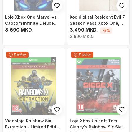
Lojë Xbox One Marvel vs.
Kod digjital Resident Evil 7
Capcom Infinite Deluxe
Season Pass Xbox One,
Edition, version digjital
8,690 MKD.
DLC, version digjital
3,490 MKD.
-5%
3,690 MKD.
E shitur
E shitur
Videolojë Rainbow Six:
Loja Xbox Ubisoft Tom
Extraction - Limited Edition
Clancy's Rainbow Six Siege