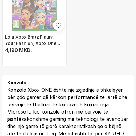
Loja Xbox Bratz Flaunt
Your Fashion, Xbox One,
Xbox Series X, multicolor
4,190 MKD.
Konzola
Konzola Xbox ONE është një zgjedhje e shkëlqyer
për çdo gamer që kërkon performancë të lartë dhe
përvojë të thelluar të lojërave. E krijuar nga
Microsoft, kjo konzolë ofron një përvojë të
jashtëzakonshme gaming me teknologji të avancuar
dhe një gamë të gjerë karakteristikash që e bëjnë
atë të dallojë në treg. Me mbështetje për 4K UHD