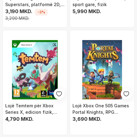
Superstars, platformë 2D,
sport gare, fizik
multigjuhëshe, me ngjyra
3,190 MKD.
5,990 MKD.
-3%
3,290 MKD.
Lojë Temtem për Xbox
Lojë Xbox One 505 Games
Series X, edicion fizik,
Portal Knights, RPG
multijugador,
4,790 MKD.
sandbox, multiplayer
3,690 MKD.
shumëngjyrëshe
kooperativ