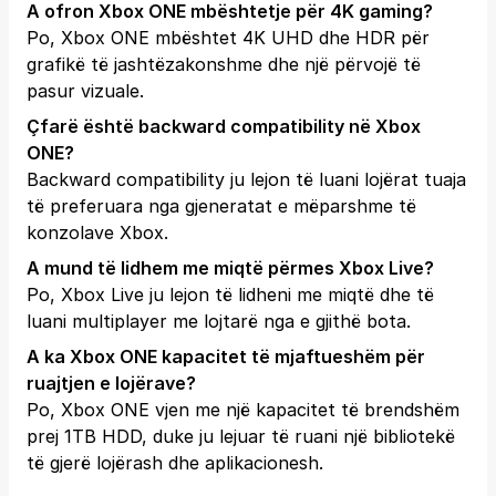
A ofron Xbox ONE mbështetje për 4K gaming?
Po, Xbox ONE mbështet 4K UHD dhe HDR për
grafikë të jashtëzakonshme dhe një përvojë të
pasur vizuale.
Çfarë është backward compatibility në Xbox
ONE?
Backward compatibility ju lejon të luani lojërat tuaja
të preferuara nga gjeneratat e mëparshme të
konzolave Xbox.
A mund të lidhem me miqtë përmes Xbox Live?
Po, Xbox Live ju lejon të lidheni me miqtë dhe të
luani multiplayer me lojtarë nga e gjithë bota.
A ka Xbox ONE kapacitet të mjaftueshëm për
ruajtjen e lojërave?
Po, Xbox ONE vjen me një kapacitet të brendshëm
prej 1TB HDD, duke ju lejuar të ruani një bibliotekë
të gjerë lojërash dhe aplikacionesh.