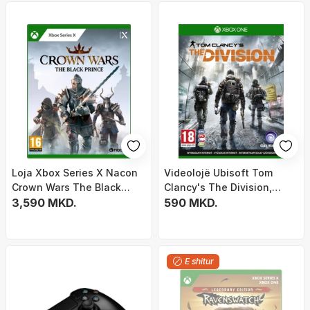
Loja Xbox Series X Nacon
Videolojë Ubisoft Tom
Crown Wars The Black
Clancy's The Division,
Prince, aksion strategji, për
3,590 MKD.
Xbox One
590 MKD.
të rritur
E shitur