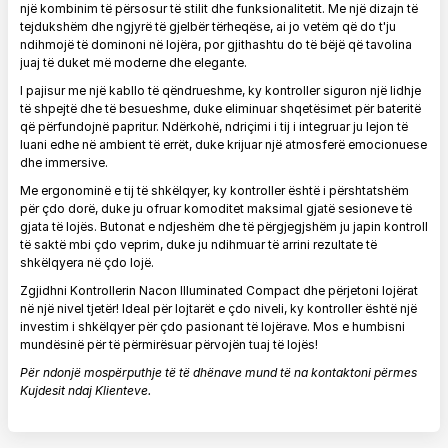
një kombinim të përsosur të stilit dhe funksionalitetit. Me një dizajn të
tejdukshëm dhe ngjyrë të gjelbër tërheqëse, ai jo vetëm që do t'ju
ndihmojë të dominoni në lojëra, por gjithashtu do të bëjë që tavolina
juaj të duket më moderne dhe elegante.
I pajisur me një kabllo të qëndrueshme, ky kontroller siguron një lidhje
të shpejtë dhe të besueshme, duke eliminuar shqetësimet për bateritë
që përfundojnë papritur. Ndërkohë, ndriçimi i tij i integruar ju lejon të
luani edhe në ambient të errët, duke krijuar një atmosferë emocionuese
dhe immersive.
Me ergonominë e tij të shkëlqyer, ky kontroller është i përshtatshëm
për çdo dorë, duke ju ofruar komoditet maksimal gjatë sesioneve të
gjata të lojës. Butonat e ndjeshëm dhe të përgjegjshëm ju japin kontroll
të saktë mbi çdo veprim, duke ju ndihmuar të arrini rezultate të
shkëlqyera në çdo lojë.
Zgjidhni Kontrollerin Nacon Illuminated Compact dhe përjetoni lojërat
në një nivel tjetër! Ideal për lojtarët e çdo niveli, ky kontroller është një
investim i shkëlqyer për çdo pasionant të lojërave. Mos e humbisni
mundësinë për të përmirësuar përvojën tuaj të lojës!
Për ndonjë mospërputhje të të dhënave mund të na kontaktoni përmes
Kujdesit ndaj Klienteve.