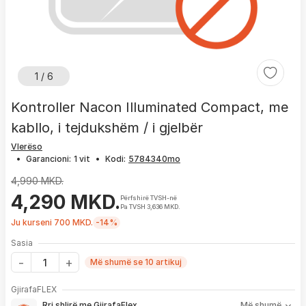
1 / 6
Kontroller Nacon Illuminated Compact, me
kabllo, i tejdukshëm / i gjelbër
Vlerëso
•
Garancioni:
1 vit
•
Kodi:
4,990 MKD.
4,290 MKD.
Përfshirë TVSH-në
Pa TVSH 3,636 MKD.
Ju kurseni 700 MKD.
-14%
Sasia
Më shumë se 10 artikuj
Me GjirafaFLEX përfitoni:
GjirafaFLEX
-
Prioritet
për zgjidhjen e çdo problemi me produktin brenda
Rri shlirë me GjirafaFlex
Më shumë