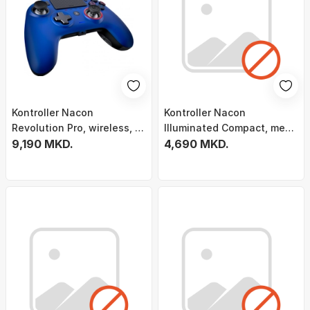
Kontroller Nacon
Kontroller Nacon
Revolution Pro, wireless, i
Illuminated Compact, me
kaltër
9,190 MKD.
kabllo, i tejdukshëm / i kuq
4,690 MKD.