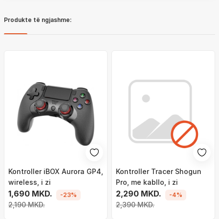
Produkte të ngjashme:
Kontroller iBOX Aurora GP4,
Kontroller Tracer Shogun
wireless, i zi
Pro, me kabllo, i zi
1,690 MKD.
2,290 MKD.
-23%
-4%
2,190 MKD.
2,390 MKD.