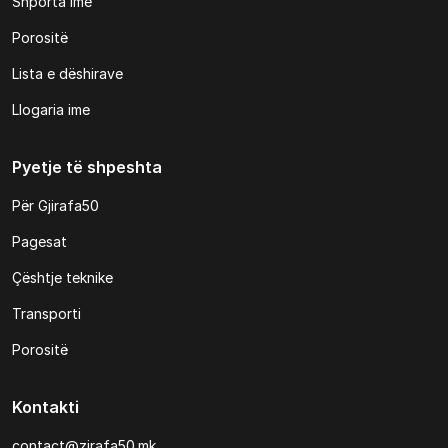
Shporta ime
Porositë
Lista e dëshirave
Llogaria ime
Pyetje të shpeshta
Për Gjirafa50
Pagesat
Çështje teknike
Transporti
Porositë
Kontakti
contact@zirafa50.mk