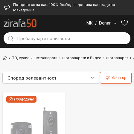
Потпрете се на нас. 100% безбедна достава насекаде во
Македонија.
MK
/
Denar
ТВ, Аудио и Фотоапарати
Фотоапарати и Видео
Фотоапарат
Филтер
Продадено