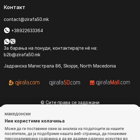
Контакт
contact@zirafa50.mk
+38922633364
За барања на понуди, контактирајте нѐ на:
b2b@zirafa50.mk
Jадранска Магистрала 86, Skopje, North Macedonia
© Сите права се задржани
македонски
Ние користиме колачиња
Може да ги поставиме овие за анализа на податоците за нашите
посетители, да ја подобриме нашата веб-страница, да покажеме
персонализирана содржина и да ви дадеме одлично искуство во