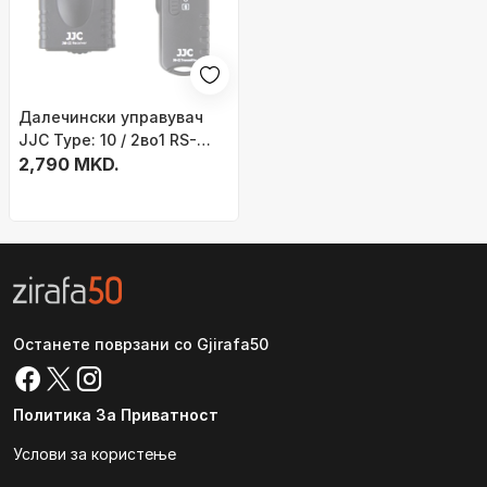
Далечински управувач
JJC Type: 10 / 2во1 RS-
80N3, за Canon
2,790 MKD.
Останете поврзани со Gjirafa50
Политика За Приватност
Услови за користење