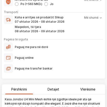
1 viti nga blerja
Po (+563 MKD.)
Jo
- Kontakt brenda
24 h
për servisim, zëvendësim apo kthim
- Pranim dhe dërgim me postë të produktit të servisuar
pa
Koha e arritjes së produktit nënkupton periudhën prej kur
Transporti
pagesë
bëhet verifikimi i porosisë suaj, dhe njoftimit për verifikim
Koha e arritjes së produktit
Shkup
Më shumë
që ju e pranoni përmes email-it apo SMS-it.
07 shtator 2026 - 08 shtator 2026
Nëse porosia bëhet tani, produkti arrin sipas afatit kohor të
Maqedoni, të tjera
vendosur më lartë. Ju do të njoftoheni në vazhdimësi
08 shtator 2026 - 09 shtator 2026
përmes emailit rreth vendndodhjes së porosisë suaj, duke
përfshirë momentin kur produkti arrin në depon tonë, dhe
Pagesa të sigurta
momentin kur niset në dërgesë për te ju.
Paguaj me para në dorë
*Në 99% të rasteve, produktet arrijnë sipas parashikimit të vendosur
më lartë. Ju lusim të keni parasysh që festat ndërkombëtare ndikojnë që
Paguaj online
liferimi të shtyhet për rreth 2 ditë.
Paguaj me transfer bankar
Përshkrimi
Detajet
Vlerësime
Kasa Jonsbo U4 Mini Mesh është një zgjidhje ideale për ata që
kërkojnë një dizajn kompakt dhe elegant. E zezë dhe me një strukturë