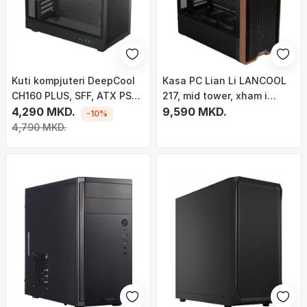
Kuti kompjuteri DeepCool
Kasa PC Lian Li LANCOOL
CH160 PLUS, SFF, ATX PSU,
217, mid tower, xham i
e zezë
4,290 MKD.
temperuar, e zezë
9,590 MKD.
-10%
4,790 MKD.