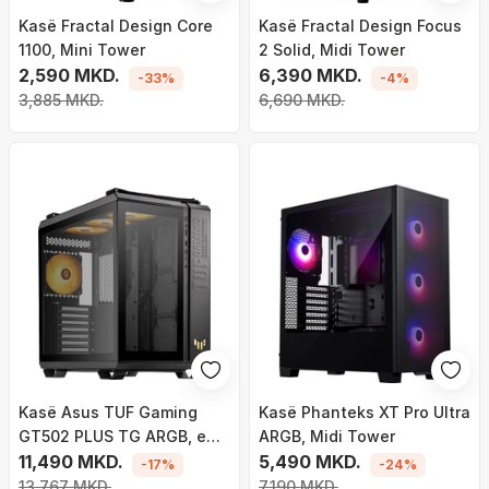
Kasë Fractal Design Core
Kasë Fractal Design Focus
1100, Mini Tower
2 Solid, Midi Tower
2,590 MKD.
6,390 MKD.
-33%
-4%
3,885 MKD.
6,690 MKD.
Kasë Asus TUF Gaming
Kasë Phanteks XT Pro Ultra
GT502 PLUS TG ARGB, e
ARGB, Midi Tower
zezë, Midi Tower
11,490 MKD.
5,490 MKD.
-17%
-24%
13,767 MKD.
7,190 MKD.