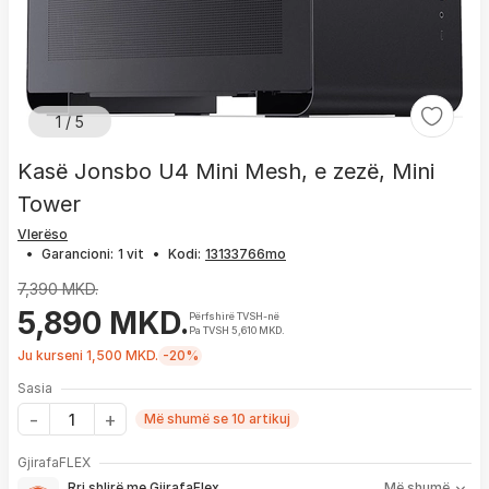
1 / 5
Kasë Jonsbo U4 Mini Mesh, e zezë, Mini
Tower
Vlerëso
•
Garancioni:
1 vit
•
Kodi:
7,390 MKD.
5,890 MKD.
Përfshirë TVSH-në
Pa TVSH 5,610 MKD.
Ju kurseni 1,500 MKD.
-20%
Sasia
Më shumë se 10 artikuj
Me GjirafaFLEX përfitoni:
GjirafaFLEX
-
Prioritet
për zgjidhjen e çdo problemi me produktin brenda
Rri shlirë me GjirafaFlex
Më shumë