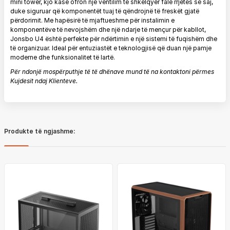
mini tower, kjo kasë ofron një ventilim të shkëlqyer falë rrjetës së saj,
duke siguruar që komponentët tuaj të qëndrojnë të freskët gjatë
përdorimit. Me hapësirë të mjaftueshme për instalimin e
komponentëve të nevojshëm dhe një ndarje të mençur për kabllot,
Jonsbo U4 është perfekte për ndërtimin e një sistemi të fuqishëm dhe
të organizuar. Ideal për entuziastët e teknologjisë që duan një pamje
moderne dhe funksionalitet të lartë.
Për ndonjë mospërputhje të të dhënave mund të na kontaktoni përmes
Kujdesit ndaj Klienteve.
Produkte të ngjashme: