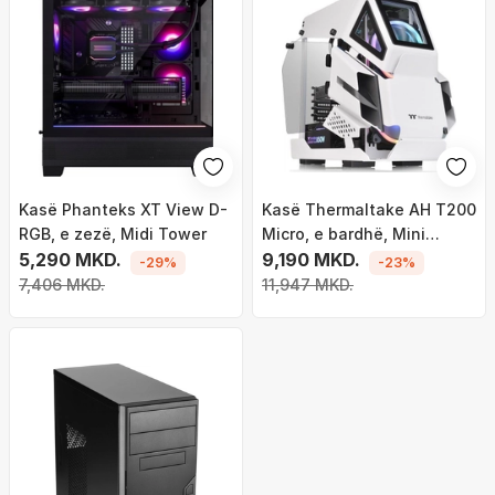
Kasë Phanteks XT View D-
Kasë Thermaltake AH T200
RGB, e zezë, Midi Tower
Micro, e bardhë, Mini
5,290 MKD.
Tower
9,190 MKD.
-29%
-23%
7,406 MKD.
11,947 MKD.