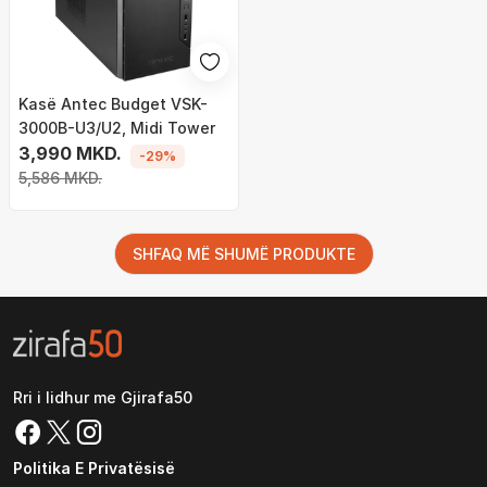
Kasë Antec Budget VSK-
3000B-U3/U2, Midi Tower
3,990 MKD.
-29%
5,586 MKD.
SHFAQ MË SHUMË PRODUKTE
Rri i lidhur me Gjirafa50
Politika E Privatësisë