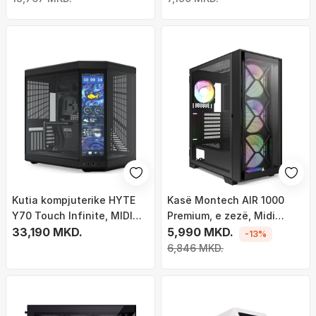
Kutia kompjuterike HYTE
Kasë Montech AIR 1000
Y70 Touch Infinite, MIDI
Premium, e zezë, Midi
Tower, ekran 14.9" me
33,190 MKD.
Tower
5,990 MKD.
-13%
prekje, e zezë
6,846 MKD.