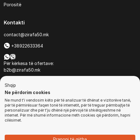
Porositë
Kontakti
contact@zirafa50.mk
+38922633364
Për kërkesa të ofertave:
b2b@zirafa50.mk
Jadranska Magistrala No. 86, Skopje, North Macedonia
Shqip
Ne përdorim cookies
Ne mund t'i vendosim këto për të analizuar të dhënat e vizitorëve tanë,
për të përmirësuar faqen tonë të internetit, për të treguar përmbajtje të
personalizuar dhe për t'ju dhënë një përvojë të shkëlqyeshme në
internet. Për më shumë informacione rreth cookies që përdorim, hapni
© Të gjitha të drejtat e rezervuara
cilësimet.
BLEJ TANI
Pranoni të gjitha