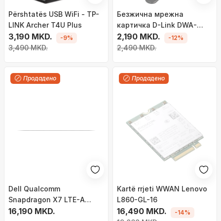
Përshtatës USB WiFi - TP-
Безжична мрежна
LINK Archer T4U Plus
картичка D-Link DWA-
3,190 MKD.
137/A1, 150 Mbps, со
2,190 MKD.
-9%
-12%
надворешна антена, црна
3,490 MKD.
2,490 MKD.
Продадено
Продадено
Dell Qualcomm
Kartë rrjeti WWAN Lenovo
Snapdragon X7 LTE-A
L860-GL-16
Мрежен Модул
16,190 MKD.
16,490 MKD.
-14%