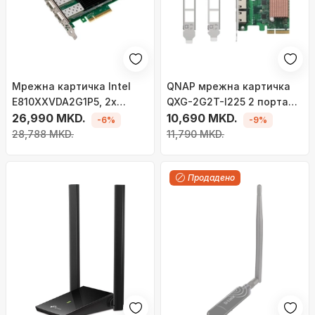
Мрежна картичка Intel
QNAP мрежна картичка
E810XXVDA2G1P5, 2x
QXG-2G2T-I225 2 порта
SFP28, 26Gbit
26,990 MKD.
2.5GbE
10,690 MKD.
-6%
-9%
28,788 MKD.
11,790 MKD.
Продадено