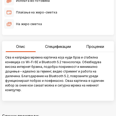
Исплата во готовина
Плаќање на жиро-сметка
На жиро сметка
Опис
Спецификации
Проценки
Ова е напредна мрежна картичка која нуди брза и стабилна
конекција со Wi-Fi 6E и Bluetooth 5.2 технологија. Обезбедува
висока интернет брзина, подобра покриеност и минимално
доцнење – идеално за гејминг, видео стриминг и работа на
далечина. Благодарение на Bluetooth 5.2, поврзаните уреди
функционираат побрзо и поефикасно. Оваа картичка е одличен
избор за оние кои сакаат моќна и сигурна мрежа на нивниот
компјутер.
Слични производи: