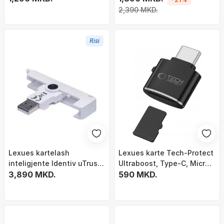
2,390 MKD.
Risi
Lexues kartelash
Lexues karte Tech-Protect
inteligjente Identiv uTrust
Ultraboost, Type-C, Micro
SmartFold SCR3500 C, USB,
3,890 MKD.
SD TF, i zi
590 MKD.
i palosshëm, gri