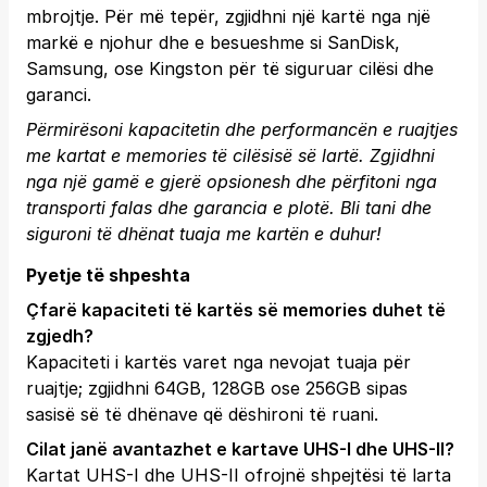
mbrojtje. Për më tepër, zgjidhni një kartë nga një
markë e njohur dhe e besueshme si SanDisk,
Samsung, ose Kingston për të siguruar cilësi dhe
garanci.
Përmirësoni kapacitetin dhe performancën e ruajtjes
me kartat e memories të cilësisë së lartë. Zgjidhni
nga një gamë e gjerë opsionesh dhe përfitoni nga
transporti falas dhe garancia e plotë.
Bli tani
dhe
siguroni të dhënat tuaja me kartën e duhur!
Pyetje të shpeshta
Çfarë kapaciteti të kartës së memories duhet të
zgjedh?
Kapaciteti i kartës varet nga nevojat tuaja për
ruajtje; zgjidhni 64GB, 128GB ose 256GB sipas
sasisë së të dhënave që dëshironi të ruani.
Cilat janë avantazhet e kartave UHS-I dhe UHS-II?
Kartat UHS-I dhe UHS-II ofrojnë shpejtësi të larta