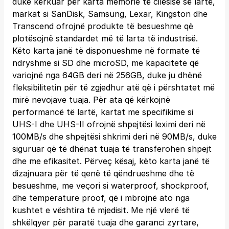
duke kërkuar për karta memorie të cilësisë së lartë,
markat si SanDisk, Samsung, Lexar, Kingston dhe
Transcend ofrojnë produkte të besueshme që
plotësojnë standardet më të larta të industrisë.
Këto karta janë të disponueshme në formate të
ndryshme si SD dhe microSD, me kapacitete që
variojnë nga 64GB deri në 256GB, duke ju dhënë
fleksibilitetin për të zgjedhur atë që i përshtatet më
mirë nevojave tuaja. Për ata që kërkojnë
performancë të lartë, kartat me specifikime si
UHS-I dhe UHS-II ofrojnë shpejtësi leximi deri në
100MB/s dhe shpejtësi shkrimi deri në 90MB/s, duke
siguruar që të dhënat tuaja të transferohen shpejt
dhe me efikasitet. Përveç kësaj, këto karta janë të
dizajnuara për të qenë të qëndrueshme dhe të
besueshme, me veçori si waterproof, shockproof,
dhe temperature proof, që i mbrojnë ato nga
kushtet e vështira të mjedisit. Me një vlerë të
shkëlqyer për paratë tuaja dhe garanci zyrtare,