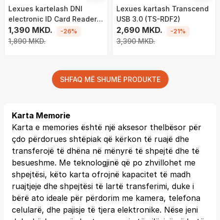
Lexues kartelash DNI
Lexues kartash Transcend
electronic ID Card Reader,
USB 3.0 (TS-RDF2)
USB, PC/SC CCID ISO7816, i
1,390 MKD.
2,690 MKD.
-26%
-21%
bardhë
1,890 MKD.
3,390 MKD.
SHFAQ MË SHUMË PRODUKTE
Karta Memorie
Karta e memories është një aksesor thelbësor për
çdo përdorues shtëpiak që kërkon të ruajë dhe
transferojë të dhëna në mënyrë të shpejtë dhe të
besueshme. Me teknologjinë që po zhvillohet me
shpejtësi, këto karta ofrojnë kapacitet të madh
ruajtjeje dhe shpejtësi të lartë transferimi, duke i
bërë ato ideale për përdorim me kamera, telefona
celularë, dhe pajisje të tjera elektronike. Nëse jeni