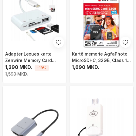
Adapter Lexues karte
Kartë memorie AgfaPhoto
Zenwire Memory Card
MicroSDHC, 32GB, Class 10,
Reader, Lightning, SD Micro
1,290 MKD.
UHS-I/U1 A1 V10
1,690 MKD.
-19%
SD USB 256GB, i bardhë
1,590 MKD.