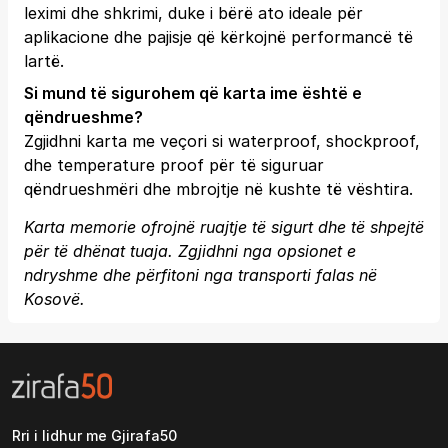
leximi dhe shkrimi, duke i bërë ato ideale për
aplikacione dhe pajisje që kërkojnë performancë të
lartë.
Si mund të sigurohem që karta ime është e
qëndrueshme?
Zgjidhni karta me veçori si waterproof, shockproof,
dhe temperature proof për të siguruar
qëndrueshmëri dhe mbrojtje në kushte të vështira.
Karta memorie ofrojnë ruajtje të sigurt dhe të shpejtë
për të dhënat tuaja. Zgjidhni nga opsionet e
ndryshme dhe përfitoni nga transporti falas në
Kosovë.
Rri i lidhur me Gjirafa50