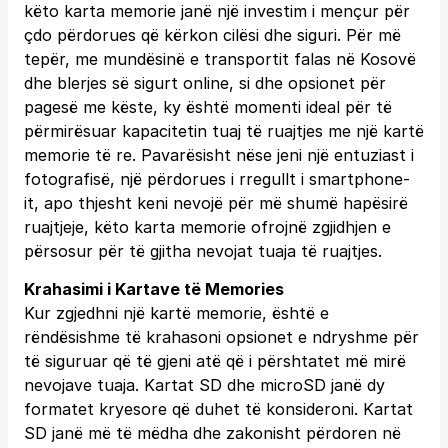
këto karta memorie janë një investim i mençur për
çdo përdorues që kërkon cilësi dhe siguri. Për më
tepër, me mundësinë e transportit falas në Kosovë
dhe blerjes së sigurt online, si dhe opsionet për
pagesë me këste, ky është momenti ideal për të
përmirësuar kapacitetin tuaj të ruajtjes me një kartë
memorie të re. Pavarësisht nëse jeni një entuziast i
fotografisë, një përdorues i rregullt i smartphone-
it, apo thjesht keni nevojë për më shumë hapësirë
ruajtjeje, këto karta memorie ofrojnë zgjidhjen e
përsosur për të gjitha nevojat tuaja të ruajtjes.
Krahasimi i Kartave të Memories
Kur zgjedhni një kartë memorie, është e
rëndësishme të krahasoni opsionet e ndryshme për
të siguruar që të gjeni atë që i përshtatet më mirë
nevojave tuaja. Kartat SD dhe microSD janë dy
formatet kryesore që duhet të konsideroni. Kartat
SD janë më të mëdha dhe zakonisht përdoren në