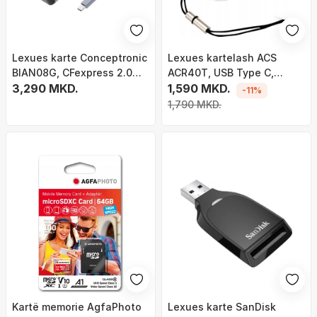
Lexues karte Conceptronic
Lexues kartelash ACS
BIAN08G, CFexpress 2.0
ACR40T, USB Type C,
Type B, USB 3.2 Gen 2, i zi
3,290 MKD.
madhësi SIM, i zi
1,590 MKD.
-11%
1,790 MKD.
Kartë memorie AgfaPhoto
Lexues karte SanDisk