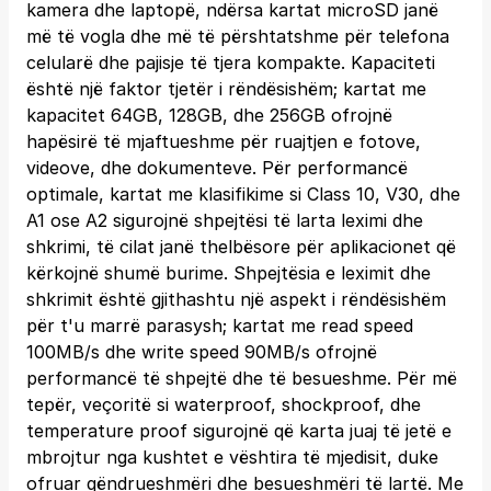
kamera dhe laptopë, ndërsa kartat microSD janë
më të vogla dhe më të përshtatshme për telefona
celularë dhe pajisje të tjera kompakte. Kapaciteti
është një faktor tjetër i rëndësishëm; kartat me
kapacitet 64GB, 128GB, dhe 256GB ofrojnë
hapësirë të mjaftueshme për ruajtjen e fotove,
videove, dhe dokumenteve. Për performancë
optimale, kartat me klasifikime si Class 10, V30, dhe
A1 ose A2 sigurojnë shpejtësi të larta leximi dhe
shkrimi, të cilat janë thelbësore për aplikacionet që
kërkojnë shumë burime. Shpejtësia e leximit dhe
shkrimit është gjithashtu një aspekt i rëndësishëm
për t'u marrë parasysh; kartat me read speed
100MB/s dhe write speed 90MB/s ofrojnë
performancë të shpejtë dhe të besueshme. Për më
tepër, veçoritë si waterproof, shockproof, dhe
temperature proof sigurojnë që karta juaj të jetë e
mbrojtur nga kushtet e vështira të mjedisit, duke
ofruar qëndrueshmëri dhe besueshmëri të lartë. Me