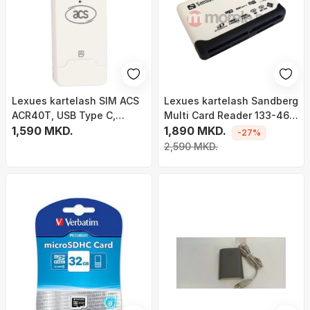
Lexues kartelash SIM ACS
Lexues kartelash Sandberg
ACR40T, USB Type C,
Multi Card Reader 133-46,
madhësi SIM
1,590 MKD.
USB 2.0, shumëllojshmëri
1,890 MKD.
-27%
kartelash, i zi
2,590 MKD.