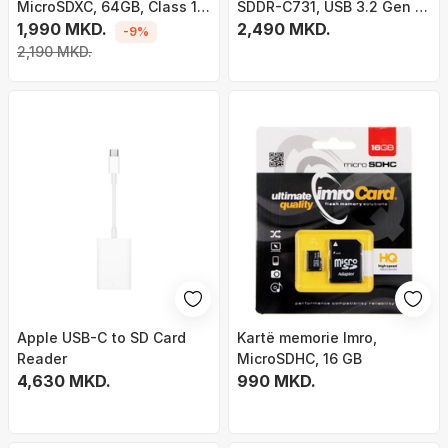
MicroSDXC, 64GB, Class 10
SDDR-C731, USB 3.2 Gen 1
UHS-I/U1 V10 (SB6032)
1,990 MKD.
Type-A, i zi
2,490 MKD.
-9%
2,190 MKD.
Apple USB-C to SD Card
Kartë memorie Imro,
Reader
MicroSDHC, 16 GB
4,630 MKD.
990 MKD.