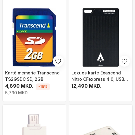
Kartë memorie Transcend
Lexues karte Exascend
TS2GSDC SD, 2GB
Nitro CFexpress 4.0, USB4
4,890 MKD.
40 Gbps, trup alumini
12,490 MKD.
-16%
5,790 MKD.