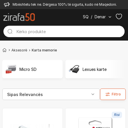
Mbështetu tek ne. Dërgesa 100% të sigurta, kudo në Maqedoni.
SQ
/
Denar
Aksesorë
Karta memorie
Micro SD
Lexues karte
Filtro
Risi