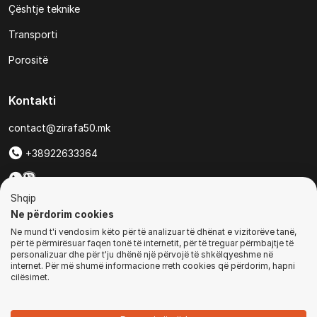
Çështje teknike
Transporti
Porositë
Kontakti
contact@zirafa50.mk
+38922633364
Për kërkesa të ofertave:
Shqip
b2b@zirafa50.mk
Ne përdorim cookies
Ne mund t'i vendosim këto për të analizuar të dhënat e vizitorëve tanë,
Jadranska Magistrala No. 86, Skopje, North Macedonia
për të përmirësuar faqen tonë të internetit, për të treguar përmbajtje të
personalizuar dhe për t'ju dhënë një përvojë të shkëlqyeshme në
internet. Për më shumë informacione rreth cookies që përdorim, hapni
cilësimet.
© Të gjitha të drejtat e rezervuara