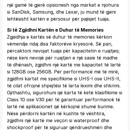
një gamë të gjerë opsionesh nga markat e njohura
si SanDisk, Samsung, dhe Lexar, ju mund të gjeni
lehtësisht kartën e përsosur për pajisjet tuaja.
Si të Zgjidhni Kartën e Duhur të Memories
Zgjedhja e kartës së duhur të memories kërkon
vëmendje ndaj disa faktorëve kryesorë. Së pari,
përcaktoni nevojat tuaja për kapacitetin e ruajtjes;
nëse keni nevojë për ruajtjen e një sasie të madhe
të dhënash, zgjidhni një kartë me kapacitet të lartë
si 128GB ose 256GB. Për performancë më të mirë,
zgjidhni kartat me specifikime si UHS-I ose UHS-II,
të cilat ofrojnë shpejtësi të larta leximi dhe shkrimi.
Gjithashtu, sigurohuni që karta të ketë klasifikime si
Class 10 ose V30 për të garantuar performancë të
lartë në aplikacionet që kërkojnë shumë burime.
Nëse përdorni kartën në kushte të vështira,
zgjidhni një kartë me veçori si waterproof dhe
shockproof për të siguruar qëndrueshmëri dhe