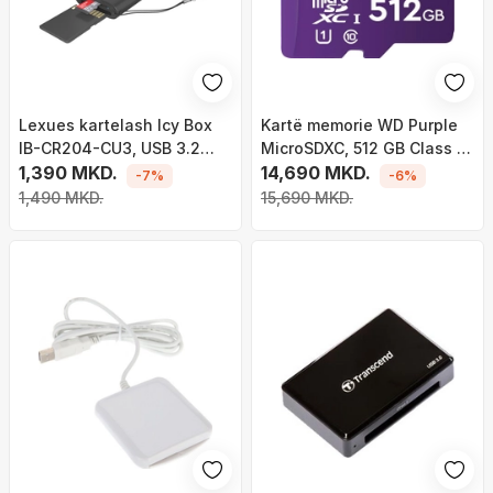
Lexues kartelash Icy Box
Kartë memorie WD Purple
IB-CR204-CU3, USB 3.2
MicroSDXC, 512 GB Class 10
Gen 1, USB-C dhe USB-A, i
1,390 MKD.
UHS-I/U1 (WDD512G1P0C)
14,690 MKD.
-7%
-6%
zi
1,490 MKD.
15,690 MKD.