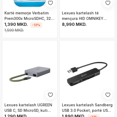
Kartë memorje Verbatim
Lexues kartelash të
Prem300x MicroSDHC, 32
mençura HID OMNIKEY
GB, Class 10
1,390 MKD.
5422, kontakt dhe pa
8,990 MKD.
-13%
kontakt, TAA ROHS, i
1,590 MKD.
bardhë
Lexues kartelash UGREEN
Lexues kartelash Sandberg
USB C, SD MicroSD, kuti
USB 3.0 Pocket, portë USB,
ruajtëse 4 kartela, gri
1,290 MKD.
i zi
1,890 MKD.
-21%