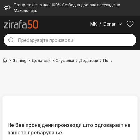
Потпрете се на нас. 100% безбедна достава насекаде во
Македонија.
MK
/
Denar
Gaming
Додатоци
Слушалки
Додатоци
Полначи
Не беа пронајдени производи што одговараат на
вашето пребарување.