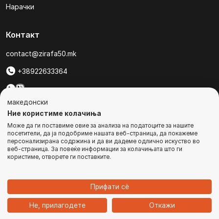
Нарачки
Контакт
contact@zirafa50.mk
+38922633364
За барања на понуди, контактирајте нѐ на:
македонски
b2b@zirafa50.mk
Ние користиме колачиња
Може да ги поставиме овие за анализа на податоците за нашите
Jадранска Магистрала 86, Skopje, North Macedonia
посетители, да ја подобриме нашата веб-страница, да покажеме
персонализирана содржина и да ви дадеме одлично искуство во
веб-страница. За повеќе информации за колачињата што ги
користиме, отворете ги поставките.
© Сите права се задржани
Прифати сѐ
1
Не, прилагодете
Откажи
Дома
Категории
Најавете се
Кошничка
Чат