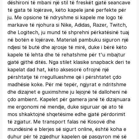
dëshironi të mbani një stil të freskët gjatë seancave
të gjata të lojërave, këto kapele janë perfekte për
ju. Me opsione të ndryshme si kapele me logo të
markave të njohura si Nike, Adidas, Razer, Twitch,
dhe Logitech, ju mund të shprehni përkatësinë tuaj
në botën e lojërave. Materiali pambuku siguron një
ndjesi të butë dhe ajrosje të mirë, duke i bërë këto
kapele të lehta dhe të rehatshme për t'u mbajtur
gjatë gjithë ditës. Nga stilet klasike snapback deri te
kapelat dad hat, këto aksesorë ofrojnë një
përshtatje të rregullueshme që i përshtatet çdo
madhësie koke. Për më tepër, ngjyrat e ndritshme
dhe dizajnet e guximshme ju lejojnë të dalloheni në
çdo ambient. Kapelet për gamera janë të dizajnuara
me ergonomi në mendje, duke siguruar që ato të
mos shkaktojnë shqetësime edhe gjatë përdorimit
të zgjatur. Me transport falas në Kosovë dhe
mundësinë e blerjes së sigurt online, është koha e
duhur për të zgjedhur kapelen që pasqyron më së