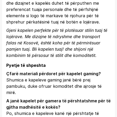
dhe dizajnet e kapelës duhet të përputhen me
preferencat tuaja personale dhe të përfshijnë
elemente si logo të markave të njohura për të
shprehur përkatësinë tuaj në botën e lojërave.
Gjeni kapelen perfekte për të plotësuar stilin tuaj të
lojërave. Me dizajne të ndryshme dhe transport
falas në Kosovë, është koha për të përmirësuar
pamjen tuaj.
Bli kapelen tuaj!
dhe shijoni një
kombinim të përsosur të stilit dhe komoditetit.
Pyetje të shpeshta
Çfarë materiali përdoret për kapelet gaming?
Shumica e kapeleve gaming janë bërë prej
pambuku, duke ofruar komoditet dhe ajrosje të
mirë.
A janë kapelet për gamera të përshtatshme për të
gjitha madhësitë e kokës?
Po, shumica e kapeleve kanë një përshtatje të