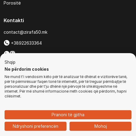
Porositë
Kontakti
contact@zirafa50.mk
+38922633364
Për kërkesa të ofertave:
Shqip
b2b@zirafa50.mk
Ne përdorim cookies
Ne mund t'i vendosim këto për të analizuar të dhënat e vizitorëve tanë,
Jadranska Magistrala No. 86, Skopje, North Macedonia
për të përmirësuar faqen tonë të internetit, për të treguar përmbajtje të
personalizuar dhe për t'ju dhënë një përvojë të shkëlqyeshme në
internet. Për më shumë informacione rreth cookies që përdorim, hapni
cilësimet.
© Të gjitha të drejtat e rezervuara
Pranoni të gjitha
1
Ndryshoni preferencën
Mohoj
Ballina
Kategoritë
Kyçu
Shporta
Chat