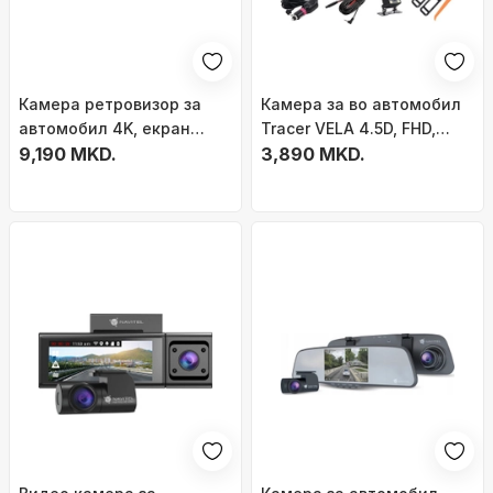
Камера ретровизор за
Камера за во автомобил
автомобил 4K, екран
Tracer VELA 4.5D, FHD,
9.66", агол 170°, црна
9,190 MKD.
агол 150°, со задна
3,890 MKD.
камера