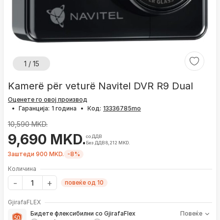
1 / 15
Kamerë për veturë Navitel DVR R9 Dual
Оценете го овој производ
•
Гаранција:
1 година
•
Код:
10,590 MKD.
9,690 MKD.
со ДДВ
Без ДДВ 8,212 MKD.
Заштеди 900 MKD.
-8%
Количина
повеќе од 10
GjirafaFLEX
Бидете флексибилни со GjirafaFlex
Повеќе