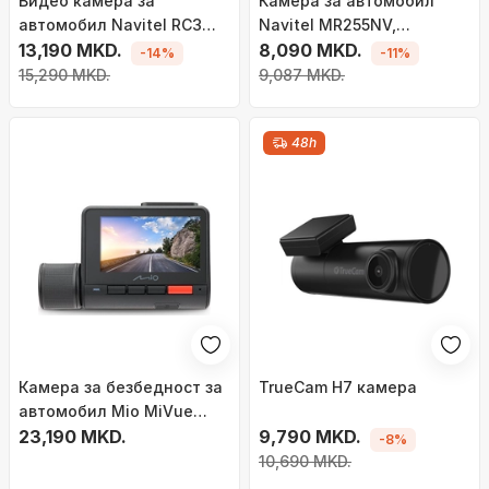
Видео камера за
Камера за автомобил
автомобил Navitel RC3
Navitel MR255NV,
Pro
13,190 MKD.
огледало со DVR
8,090 MKD.
-14%
-11%
15,290 MKD.
9,087 MKD.
48h
Камера за безбедност за
TrueCam H7 камера
автомобил Mio MiVue
955W Dual, 4K, WiFi, со
23,190 MKD.
9,790 MKD.
-8%
задна камера
10,690 MKD.