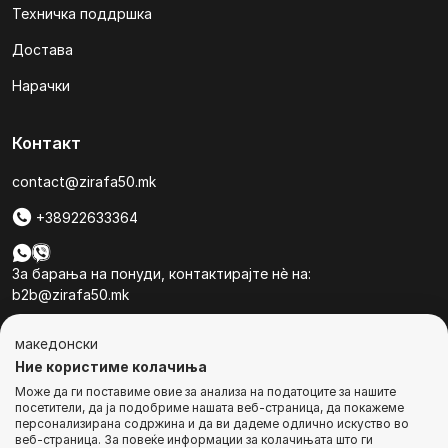
Техничка поддршка
Достава
Нарачки
Контакт
contact@zirafa50.mk
+38922633364
За барања на понуди, контактирајте нѐ на:
b2b@zirafa50.mk
Jадранска Магистрала 86, Skopje, North Macedonia
македонски
Ние користиме колачиња
Може да ги поставиме овие за анализа на податоците за нашите
посетители, да ја подобриме нашата веб-страница, да покажеме
персонализирана содржина и да ви дадеме одлично искуство во
веб-страница. За повеќе информации за колачињата што ги
© Сите права се задржани