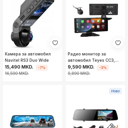
Камера за автомобил
Радио монитор за
Navitel RS3 Duo Wide
автомобил Teyes CC3,
15,490 MKD.
10,26", Android Auto и
9,590 MKD.
-7%
-3%
CarPlay, со камера за
16,590 MKD.
9,890 MKD.
паркирање
Ново