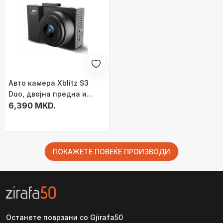
Авто камера Xblitz S3
Duo, двојна предна и
задна, Full HD, црна
6,390 MKD.
ПОКАЖЕТЕ ПОВЕЌЕ ПРОИЗВОДИ
Останете поврзани со Gjirafa50