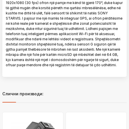
1920x1080 (30 fps) ofron një pamje me kënd të gjerë 170°, duke kapur
të gjithë rrugën dhe korsitë përreth me qartësi mbresëlënëse, edhe në
kushte me dritë të ulët, falë sensorit të shikimit të natës SONY
STARVIS. I pajisur me një marrës të integruar GPS, ai ofron përditësime
në kohë reale për kamerat e shpejtësisë dhe zonat potencialisht të
rrezikshme, duke rritur sigurinë tuaj të udhëtimit. Lidheni pajisjen me
telefonin tuaj inteligjent përmes aplikacionit Wi-Fi për të aksesuar,
modifikuar dhe ndarë me lehtësi videot e regjistruara. Shpejtësometri
dixhital monitoron shpejtësinë tuaj, ndërsa sensori G siguron që të
gjitha pamjet thelbësore të mbrohen në rast aksidenti. Me një kamerë
mbrapa dhe një fole për kartën microSD që mbështet deri në 64 GB,
kjo kamera është një mjet i domosdoshëm për ngarje të sigurt, duke
ofruar paqe mendore dhe një regjistrim të detajuar të çdo udhëtimi.
Слични производи: