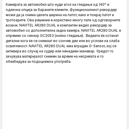
Камерата за автомобил што нуди агол на гледање од 140° е
одлична опција за бараните клиенти. Функционалниот рекордер
може да ја снима целата ширина на патот, како и покрај патот и
тротоарите. Ова решение е користено многу пати од одговорните
возачи. NAVITEL AR280 DUAL е компактен видео рекордер за
автомобил со дополнителна задна камера. NAVITEL AR280 DUAL е
опремен со сензор GC2053 (ноќно гледање). Видеата ќе останат
детални кога ќе се снимаат во сончев ден или во услови на слаба
осветленост. NAVITEL AR280 DUAL има вграден G-Sensor, кој се
активира во случај на судир или ненадеен маневар. Уредот го
зачувува материјалот снимен за време на несреќата и го
обезбедува за подоцнежна употреба.