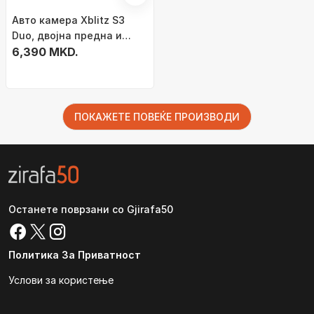
Авто камера Xblitz S3
Duo, двојна предна и
задна, Full HD, црна
6,390 MKD.
ПОКАЖЕТЕ ПОВЕЌЕ ПРОИЗВОДИ
Останете поврзани со Gjirafa50
Политика За Приватност
Услови за користење