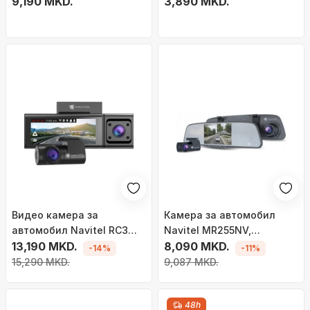
9.66", агол 170°, црна
9,190 MKD.
агол 150°, со задна
3,890 MKD.
камера
Видео камера за
Камера за автомобил
автомобил Navitel RC3
Navitel MR255NV,
Pro
13,190 MKD.
огледало со DVR
8,090 MKD.
-14%
-11%
15,290 MKD.
9,087 MKD.
48h