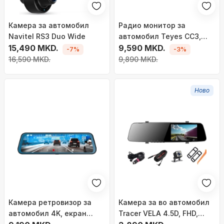
Камера за автомобил
Радио монитор за
Navitel RS3 Duo Wide
автомобил Teyes CC3,
15,490 MKD.
10,26", Android Auto и
9,590 MKD.
-7%
-3%
CarPlay, со камера за
16,590 MKD.
9,890 MKD.
паркирање
Ново
Камера ретровизор за
Камера за во автомобил
автомобил 4K, екран
Tracer VELA 4.5D, FHD,