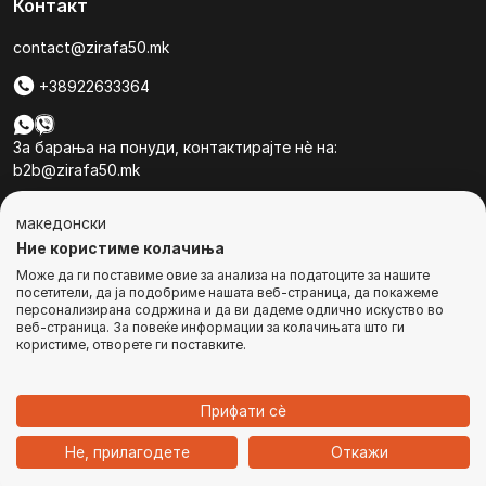
Контакт
contact@zirafa50.mk
+38922633364
За барања на понуди, контактирајте нѐ на:
b2b@zirafa50.mk
Jадранска Магистрала 86, Skopje, North Macedonia
македонски
Ние користиме колачиња
Може да ги поставиме овие за анализа на податоците за нашите
посетители, да ја подобриме нашата веб-страница, да покажеме
персонализирана содржина и да ви дадеме одлично искуство во
веб-страница. За повеќе информации за колачињата што ги
© Сите права се задржани
користиме, отворете ги поставките.
КУПИ ВЕДНАШ
Прифати сѐ
1
Не, прилагодете
Откажи
Дома
Категории
Најавете се
Кошничка
Чат