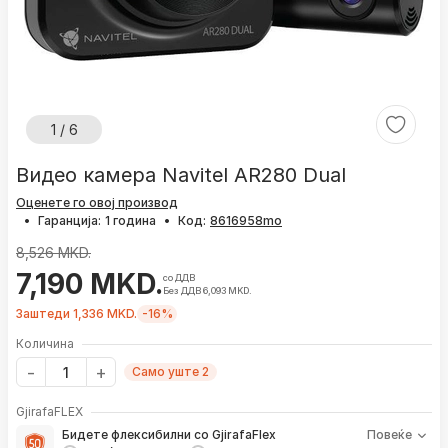
1 / 6
Видео камера Navitel AR280 Dual
Оценете го овој производ
•
Гаранција:
1 година
•
Код:
8,526 MKD.
7,190 MKD.
со ДДВ
Без ДДВ 6,093 MKD.
Заштеди 1,336 MKD.
-16%
Количина
Само уште 2
GjirafaFLEX
Бидете флексибилни со GjirafaFlex
Повеќе