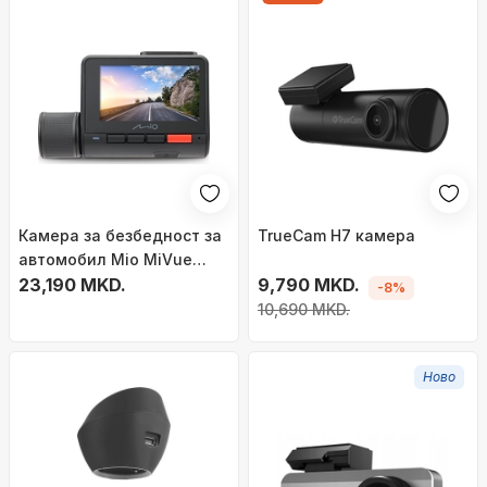
Камера за безбедност за
TrueCam H7 камера
автомобил Mio MiVue
955W Dual, 4K, WiFi, со
23,190 MKD.
9,790 MKD.
-8%
задна камера
10,690 MKD.
Ново