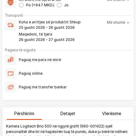
1 viti nga blerja
Po (+647 MKD.)
Jo
- Kontakt brenda
24 h
për servisim, zëvendësim apo kthim
- Pranim dhe dërgim me postë të produktit të servisuar
pa
Koha e arritjes së produktit nënkupton periudhën prej kur
Transporti
pagesë
bëhet verifikimi i porosisë suaj, dhe njoftimit për verifikim
Koha e arritjes së produktit
Shkup
Më shumë
që ju e pranoni përmes email-it apo SMS-it.
25 gusht 2026 - 26 gusht 2026
Nëse porosia bëhet tani, produkti arrin sipas afatit kohor të
Maqedoni, të tjera
vendosur më lartë. Ju do të njoftoheni në vazhdimësi
26 gusht 2026 - 27 gusht 2026
përmes emailit rreth vendndodhjes së porosisë suaj, duke
përfshirë momentin kur produkti arrin në depon tonë, dhe
Pagesa të sigurta
momentin kur niset në dërgesë për te ju.
Paguaj me para në dorë
*Në 99% të rasteve, produktet arrijnë sipas parashikimit të vendosur
më lartë. Ju lusim të keni parasysh që festat ndërkombëtare ndikojnë që
Paguaj online
liferimi të shtyhet për rreth 2 ditë.
Paguaj me transfer bankar
Përshkrimi
Detajet
Vlerësime
Kamera Logitech Brio 500 në ngjyrë grafit (960-001422) sjell
personalitet dhe liri në hapësirën tuaj të punës, duke ju bërë të ndiheni