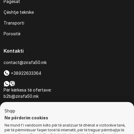
Pagesat
Çështje teknike
Transporti
Porositë
Kontakti
contact@zirafa50.mk
+38922633364
Për kërkesa të ofertave:
b2b@zirafa50.mk
Jadranska Magistrala No. 86, Skopje, North Macedonia
Shqip
Ne përdorim cookies
Ne mund t'i vendosim këto për të analizuar të dhënat e vizitorëve tanë,
për të përmirësuar faqen tonë të internetit, për të treguar përmbajtje të