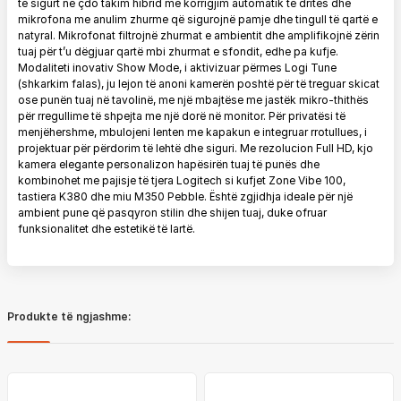
të sigurt në çdo takim hibrid me korrigjim automatik të dritës dhe
mikrofona me anulim zhurme që sigurojnë pamje dhe tingull të qartë e
natyral. Mikrofonat filtrojnë zhurmat e ambientit dhe amplifikojnë zërin
tuaj për t’u dëgjuar qartë mbi zhurmat e sfondit, edhe pa kufje.
Modaliteti inovativ Show Mode, i aktivizuar përmes Logi Tune
(shkarkim falas), ju lejon të anoni kamerën poshtë për të treguar skicat
ose punën tuaj në tavolinë, me një mbajtëse me jastëk mikro-thithës
për rregullime të shpejta me një dorë në monitor. Për privatësi të
menjëhershme, mbulojeni lenten me kapakun e integruar rrotullues, i
projektuar për përdorim të lehtë dhe siguri. Me rezolucion Full HD, kjo
kamera elegante personalizon hapësirën tuaj të punës dhe
kombinohet me pajisje të tjera Logitech si kufjet Zone Vibe 100,
tastiera K380 dhe miu M350 Pebble. Është zgjidhja ideale për një
ambient pune që pasqyron stilin dhe shijen tuaj, duke ofruar
funksionalitet dhe estetikë të lartë.
Produkte të ngjashme: