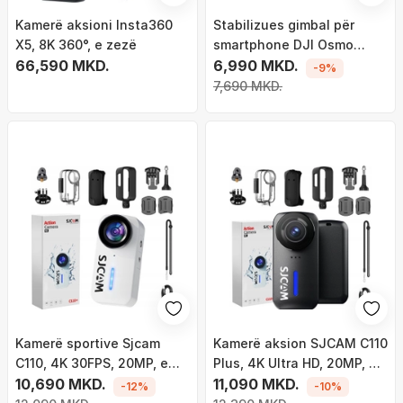
Kamerë aksioni Insta360
Stabilizues gimbal për
X5, 8K 360°, e zezë
smartphone DJI Osmo
66,590 MKD.
Mobile 7, ActiveTrack 7.0,
6,990 MKD.
-9%
bateri 10 orë, gri
7,690 MKD.
Kamerë sportive Sjcam
Kamerë aksion SJCAM C110
C110, 4K 30FPS, 20MP, e
Plus, 4K Ultra HD, 20MP, e
bardhë
10,690 MKD.
zezë
11,090 MKD.
-12%
-10%