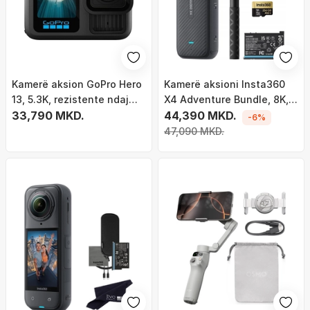
Kamerë aksion GoPro Hero
Kamerë aksioni Insta360
13, 5.3K, rezistente ndaj
X4 Adventure Bundle, 8K,
ujit, e zezë
33,790 MKD.
72MP, e zezë
44,390 MKD.
-6%
47,090 MKD.