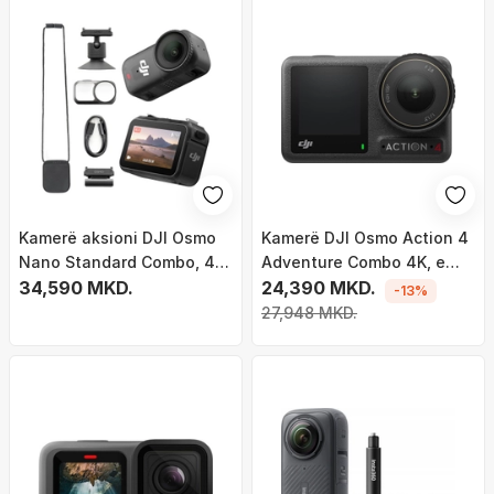
Kamerë aksioni DJI Osmo
Kamerë DJI Osmo Action 4
Nano Standard Combo, 4K,
Adventure Combo 4K, e
128GB, e zezë
34,590 MKD.
zezë
24,390 MKD.
-13%
27,948 MKD.