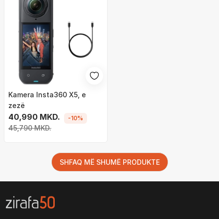
Kamera Insta360 X5, e
zezë
40,990 MKD.
-10%
45,790 MKD.
SHFAQ MË SHUMË PRODUKTE