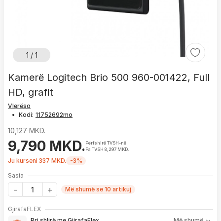
1 / 1
Kamerë Logitech Brio 500 960-001422, Full
HD, grafit
Vlerëso
•
Kodi:
10,127 MKD.
9,790 MKD.
Përfshirë TVSH-në
Pa TVSH 8,297 MKD.
Ju kurseni 337 MKD.
-3%
Sasia
Më shumë se 10 artikuj
Me GjirafaFLEX përfitoni:
GjirafaFLEX
-
Prioritet
për zgjidhjen e çdo problemi me produktin brenda
Rri shlirë me GjirafaFlex
Më shumë