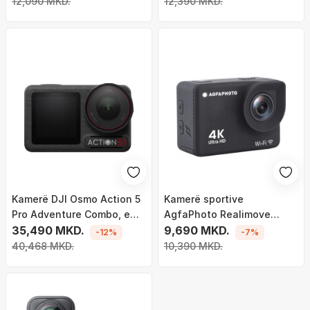
12,090 MKD.
12,390 MKD.
Kamerë DJI Osmo Action 5
Kamerë sportive
Pro Adventure Combo, e
AgfaPhoto Realimove
zezë
35,490 MKD.
AC9000, 4K Ultra HD, Wi‑Fi,
9,690 MKD.
-12%
-7%
e zezë
40,468 MKD.
10,390 MKD.