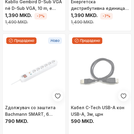
Kabllo Gembird D-Sub VGA
Енергетска
në D-Sub VGA, 10 m, e
дистрибутивна единица
zezë
1,390 MKD.
PDU 10\", 1U, 16A, 3 излези,
1,390 MKD.
-7%
-7%
црна
1,490 MKD.
1,490 MKD.
Продадено
Ново
Продадено
Zдолжувач со заштита
Кабел C-Tech USB-A кон
Bachmann SMART, 6
USB-A, 3м, црн
приклучоци, кабел 1.5 m,
790 MKD.
590 MKD.
бел