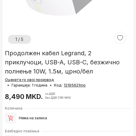
1 / 5
Продолжен кабел Legrand, 2
приклучоци, USB-A, USB-C, безжично
полнење 10W, 1.5м, црно/бел
Оценете го овој производ
•
Гаранција:
1 година
•
Код:
со ДДВ
8,490 MKD.
Без ДДВ 7,195 MKD.
Количина
Нема на залиха
Безбедно плаќање