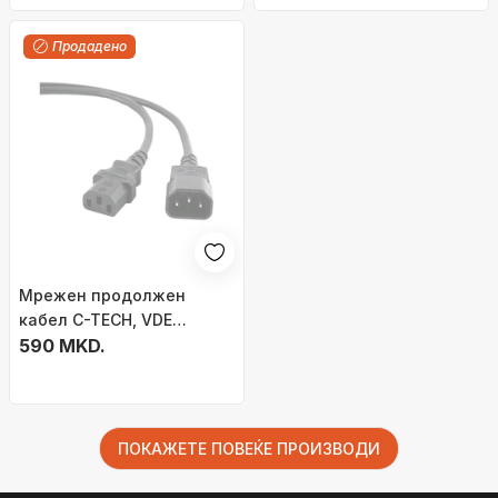
Продадено
Мрежен продолжен
кабел C-TECH, VDE
220/230V, извор на
590 MKD.
напојување, 1.8м.
ПОКАЖЕТЕ ПОВЕЌЕ ПРОИЗВОДИ