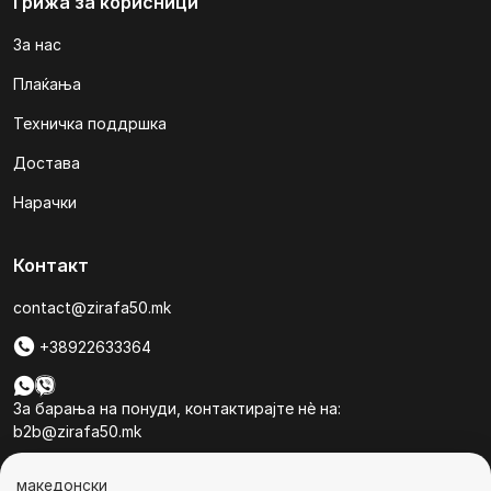
Грижа за корисници
За нас
Плаќања
Техничка поддршка
Достава
Нарачки
Контакт
contact@zirafa50.mk
+38922633364
За барања на понуди, контактирајте нѐ на:
b2b@zirafa50.mk
Jадранска Магистрала 86, Skopje, North Macedonia
македонски