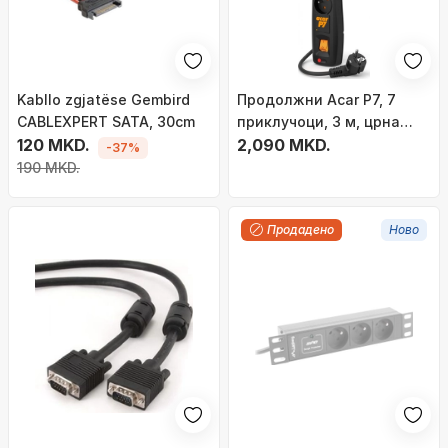
Kabllo zgjatëse Gembird
Продолжни Acar P7, 7
CABLEXPERT SATA, 30cm
приклучоци, 3 м, црна
120 MKD.
боја
2,090 MKD.
-37%
190 MKD.
Продадено
Ново