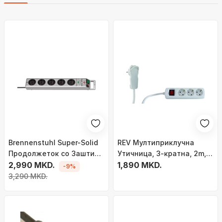
Brennenstuhl Super-Solid
REV Мултиприклучна
Продолжеток со Заштита
Утичница, 3-кратна, 2m,
од Пренапон, 5
2,990 MKD.
Бела
1,890 MKD.
-9%
Приклучоци
3,290 MKD.