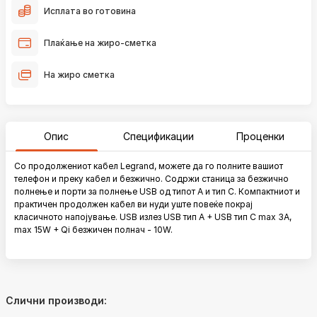
Исплата во готовина
Плаќање на жиро-сметка
На жиро сметка
Опис
Спецификации
Проценки
Со продолжениот кабел Legrand, можете да го полните вашиот
телефон и преку кабел и безжично. Содржи станица за безжично
полнење и порти за полнење USB од типот А и тип C. Компактниот и
практичен продолжен кабел ви нуди уште повеќе покрај
класичното напојување. USB излез USB тип A + USB тип C max 3A,
max 15W + Qi безжичен полнач - 10W.
Слични производи: