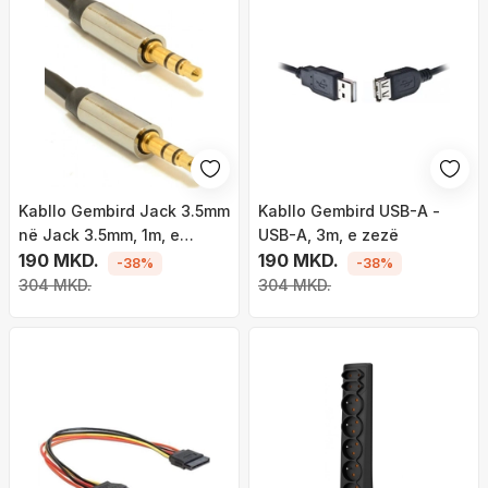
Kabllo Gembird Jack 3.5mm
Kabllo Gembird USB-A -
në Jack 3.5mm, 1m, e
USB-A, 3m, e zezë
argjendtë
190 MKD.
190 MKD.
-38%
-38%
304 MKD.
304 MKD.