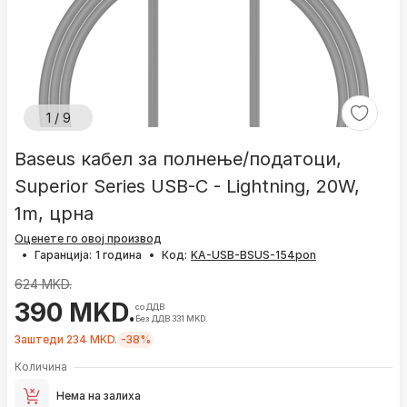
1 / 9
Baseus кабел за полнење/податоци,
Superior Series USB-C - Lightning, 20W,
1m, црна
Оценете го овој производ
•
Гаранција:
1 година
•
Код:
624 MKD.
390 MKD.
со ДДВ
Без ДДВ 331 MKD.
Заштеди 234 MKD.
-38%
Количина
Нема на залиха