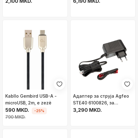
2,100 MKD.
7800-WMK, за IP
6,190 MKD.
телефони серија 7800
Kabllo Gembird USB-A -
Адаптер за струја Agfeo
microUSB, 2m, e zezë
STE40 6100826, за
590 MKD.
телефони ST40 ST42
3,290 MKD.
-25%
STE40 ST45, црн
790 MKD.