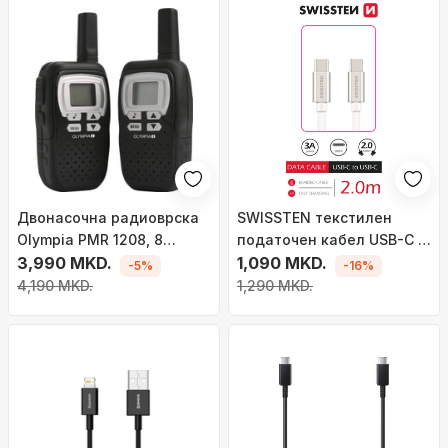
Двонасочна радиоврска
SWISSTEN текстилен
Olympia PMR 1208, 8
податочен кабел USB-C -
канали, 446 MHz, црна
3,990 MKD.
USB-C, 2 m, сребрен
1,090 MKD.
-5%
-16%
4,190 MKD.
1,290 MKD.