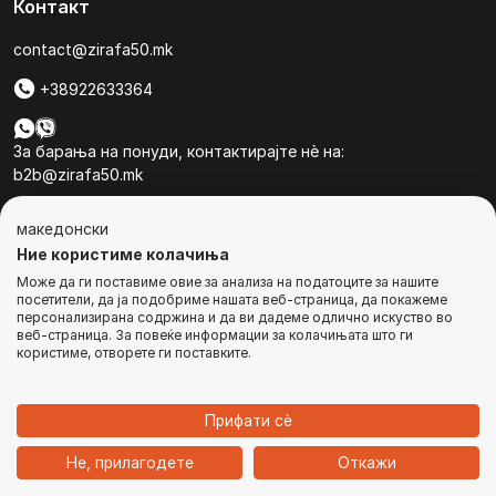
Контакт
contact@zirafa50.mk
+38922633364
За барања на понуди, контактирајте нѐ на:
b2b@zirafa50.mk
Jадранска Магистрала 86, Skopje, North Macedonia
македонски
Ние користиме колачиња
Може да ги поставиме овие за анализа на податоците за нашите
посетители, да ја подобриме нашата веб-страница, да покажеме
персонализирана содржина и да ви дадеме одлично искуство во
веб-страница. За повеќе информации за колачињата што ги
© Сите права се задржани
користиме, отворете ги поставките.
ИЗВЕСТЕТЕ МЕ
Прифати сѐ
1
Не, прилагодете
Откажи
Дома
Категории
Најавете се
Кошничка
Чат