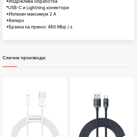
*Издржлива обработка
*USB-C и Lightning конектори
*Излезен максимум 2 А
*Велкро
*Брзина на пренос 480 Mbp / s
Слични производи: