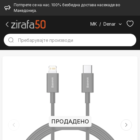
Потпрете се на нас. 100% безбедна достава насекаде во
Македонија.
MK
/
Denar
ПРОДАДЕНО