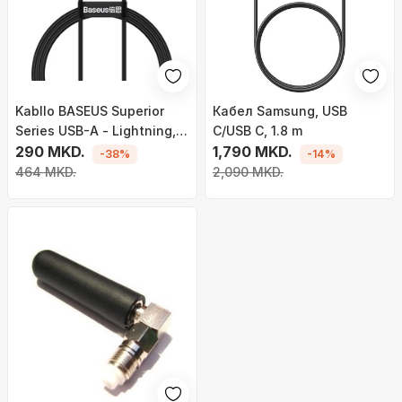
Kabllo BASEUS Superior
Кабел Samsung, USB
Series USB-A - Lightning,
C/USB C, 1.8 m
2.4A, 1m, e zezë
290 MKD.
1,790 MKD.
-38%
-14%
464 MKD.
2,090 MKD.