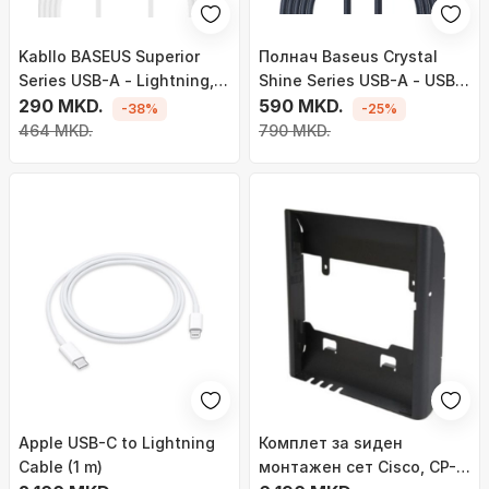
Kabllo BASEUS Superior
Полнач Baseus Crystal
Series USB-A - Lightning,
Shine Series USB-A - USB-
2.4A, 2m, e bardhë
290 MKD.
C, 100W, 2m, црн
590 MKD.
-38%
-25%
464 MKD.
790 MKD.
Apple USB-C to Lightning
Комплет за ѕиден
Cable (1 m)
монтажен сет Cisco, CP-