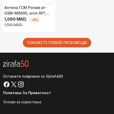
Антена ГСМ Ропам at-
GSM-MINI90, агол 90°,
компактна, црна
1,090 MKD.
-8%
1,190 MKD.
ПОКАЖЕТЕ ПОВЕЌЕ ПРОИЗВОДИ
Останете поврзани со Gjirafa50
Политика За Приватност
Услови за користење