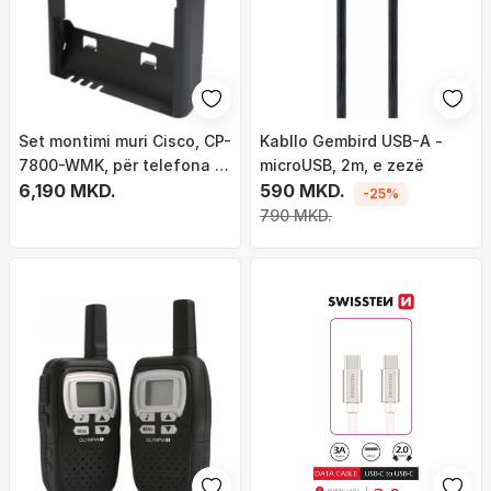
Set montimi muri Cisco, CP-
Kabllo Gembird USB-A -
7800-WMK, për telefona IP
microUSB, 2m, e zezë
seri 7800
6,190 MKD.
590 MKD.
-25%
790 MKD.