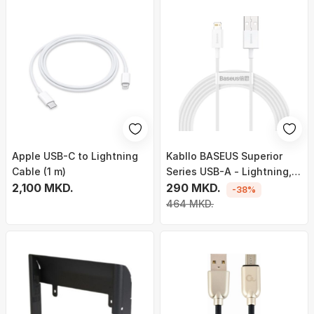
Apple USB-C to Lightning
Kabllo BASEUS Superior
Cable (1 m)
Series USB-A - Lightning,
2,100 MKD.
2.4A, 2m, e bardhë
290 MKD.
-38%
464 MKD.