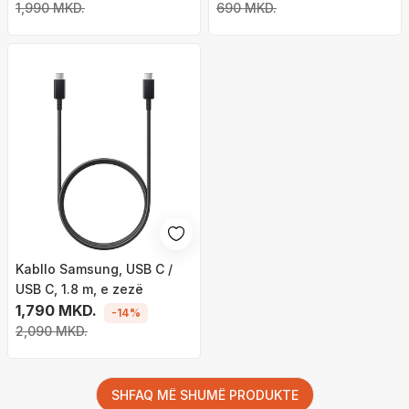
20W, 1m, e zezë
1,990 MKD.
690 MKD.
Kabllo Samsung, USB C /
USB C, 1.8 m, e zezë
1,790 MKD.
-14%
2,090 MKD.
SHFAQ MË SHUMË PRODUKTE