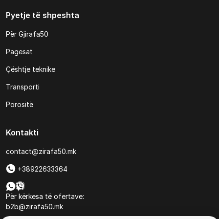
Pyetje të shpeshta
Për Gjirafa50
Pagesat
Çështje teknike
Transporti
Porositë
Kontakti
contact@zirafa50.mk
+38922633364
Për kërkesa të ofertave:
b2b@zirafa50.mk