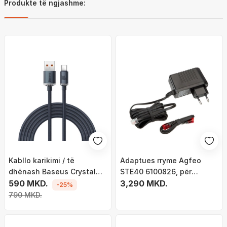
Produkte të ngjashme:
Kabllo karikimi / të
Adaptues rryme Agfeo
dhënash Baseus Crystal
STE40 6100826, për
Shine Series USB-A - USB-
590 MKD.
telefonat ST40 ST42
3,290 MKD.
-25%
C, 100W, 2m, e zezë
STE40 ST45, i zi
790 MKD.