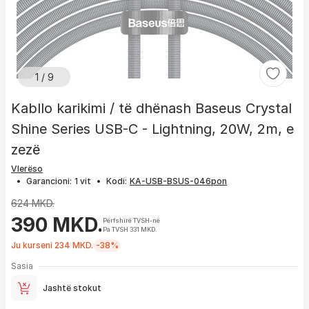
1 / 9
Kabllo karikimi / të dhënash Baseus Crystal
Shine Series USB-C - Lightning, 20W, 2m, e
zezë
Vlerëso
•
Garancioni:
1 vit
•
Kodi:
624 MKD.
390 MKD.
Përfshirë TVSH-në
Pa TVSH 331 MKD.
Ju kurseni 234 MKD.
-38%
Sasia
Jashtë stokut