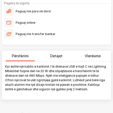
Pagesa të sigurta
Paguaj me para në dorë
Paguaj online
Paguaj me transfer bankar
Përshkrimi
Detajet
Vlerësime
Kjo është një kabllo e karikimit / të dhënave USB e llojit C në Lightning.
Mbështet fuqinë deri në 20 W dhe shpejtësinë e transferimit të të
dhënave deri në 480 Mbps. Njeh me inteligjencë pajisjen e lidhur.
Ofron një nivel të ulët ngrohjeje gjatë karikimit. Lidhësit janë bërë nga
aliazh alumini me një dizajn kristali në pjesën e poshtme. Kablloja
është e gërshetuar dhe siguron një gjatësi prej 2 metrash.