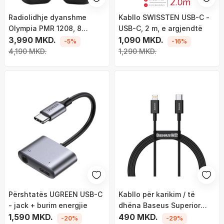
Radiolidhje dyanshme
Kabllo SWISSTEN USB-C -
Olympia PMR 1208, 8
USB-C, 2 m, e argjendtë
kanale, 446 MHz, e zezë
3,990 MKD.
1,090 MKD.
-5%
-16%
4,190 MKD.
1,290 MKD.
Përshtatës UGREEN USB-C
Kabllo për karikim / të
- jack + burim energjie
dhëna Baseus Superior
1,590 MKD.
Series USB-C - Lightning,
490 MKD.
-20%
-29%