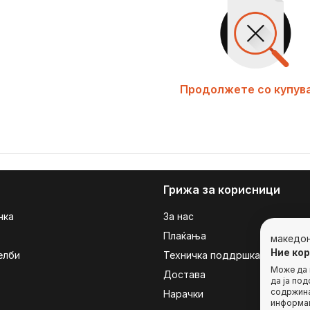
Продолжете со купув
Грижа за корисници
чка
За нас
Плаќања
македо
Ние ко
елби
Техничка поддршка
Може да г
Достава
да ја по
содржина
Нарачки
информац