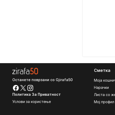
Сметка
Останете поврзани со Gjirafa50
Моја кошни
Нарачки
Политика За Приватност
Листа со ж
Услови за користење
Мој профил