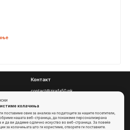
ање
Контакт
contact@zirafa50.mk
+38922633364
нски
ристиме колачиња
За барања на понуди, контактирајте нѐ
и поставиме овие за анализа на податоците за нашите посетители,
добриме нашата веб-страница, да покажеме персонализирана
на:
 и да ви дадеме одлично искуство во веб-страница. За повеќе
b2b@zirafa50.mk
ии за колачињата што ги користиме, отворете ги поставките.