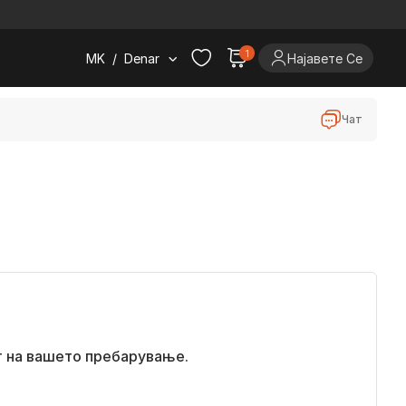
.
1
MK
/
Denar
Најавете Се
Чат
т на вашето пребарување.