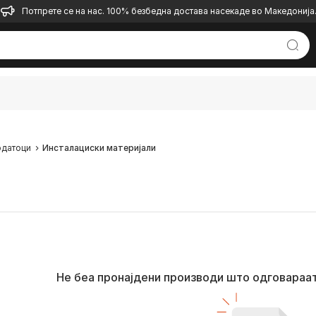
Потпрете се на нас. 100% безбедна достава насекаде во Македонија
датоци
Инсталациски материјали
Не беа пронајдени производи што одговараа