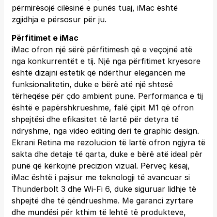
përmirësojë cilësinë e punës tuaj, iMac është
zgjidhja e përsosur për ju.
Përfitimet e iMac
iMac ofron një sërë përfitimesh që e veçojnë atë
nga konkurrentët e tij. Një nga përfitimet kryesore
është dizajni estetik që ndërthur elegancën me
funksionalitetin, duke e bërë atë një shtesë
tërheqëse për çdo ambient pune. Performanca e tij
është e papërshkrueshme, falë çipit M1 që ofron
shpejtësi dhe efikasitet të lartë për detyra të
ndryshme, nga video editing deri te graphic design.
Ekrani Retina me rezolucion të lartë ofron ngjyra të
sakta dhe detaje të qarta, duke e bërë atë ideal për
punë që kërkojnë precizion vizual. Përveç kësaj,
iMac është i pajisur me teknologji të avancuar si
Thunderbolt 3 dhe Wi-Fi 6, duke siguruar lidhje të
shpejtë dhe të qëndrueshme. Me garanci zyrtare
dhe mundësi për kthim të lehtë të produkteve,