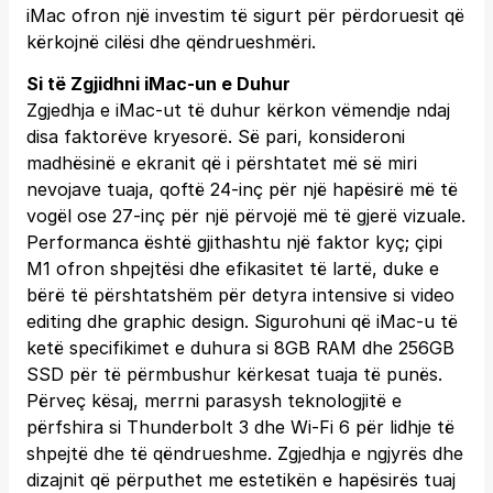
iMac ofron një investim të sigurt për përdoruesit që
kërkojnë cilësi dhe qëndrueshmëri.
Si të Zgjidhni iMac-un e Duhur
Zgjedhja e iMac-ut të duhur kërkon vëmendje ndaj
disa faktorëve kryesorë. Së pari, konsideroni
madhësinë e ekranit që i përshtatet më së miri
nevojave tuaja, qoftë 24-inç për një hapësirë më të
vogël ose 27-inç për një përvojë më të gjerë vizuale.
Performanca është gjithashtu një faktor kyç; çipi
M1 ofron shpejtësi dhe efikasitet të lartë, duke e
bërë të përshtatshëm për detyra intensive si video
editing dhe graphic design. Sigurohuni që iMac-u të
ketë specifikimet e duhura si 8GB RAM dhe 256GB
SSD për të përmbushur kërkesat tuaja të punës.
Përveç kësaj, merrni parasysh teknologjitë e
përfshira si Thunderbolt 3 dhe Wi-Fi 6 për lidhje të
shpejtë dhe të qëndrueshme. Zgjedhja e ngjyrës dhe
dizajnit që përputhet me estetikën e hapësirës tuaj