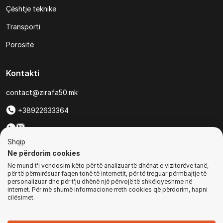
Çështje teknike
Transporti
Porositë
Kontakti
contact@zirafa50.mk
+38922633364
Për kërkesa të ofertave:
Shqip
b2b@zirafa50.mk
Ne përdorim cookies
Ne mund t'i vendosim këto për të analizuar të dhënat e vizitorëve tanë,
Jadranska Magistrala No. 86, Skopje, North Macedonia
për të përmirësuar faqen tonë të internetit, për të treguar përmbajtje të
personalizuar dhe për t'ju dhënë një përvojë të shkëlqyeshme në
internet. Për më shumë informacione rreth cookies që përdorim, hapni
cilësimet.