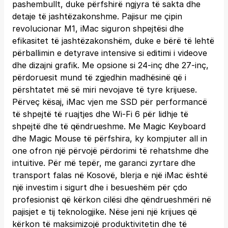
pashembullt, duke përfshirë ngjyra të sakta dhe
detaje të jashtëzakonshme. Pajisur me çipin
revolucionar M1, iMac siguron shpejtësi dhe
efikasitet të jashtëzakonshëm, duke e bërë të lehtë
përballimin e detyrave intensive si editimi i videove
dhe dizajni grafik. Me opsione si 24-inç dhe 27-inç,
përdoruesit mund të zgjedhin madhësinë që i
përshtatet më së miri nevojave të tyre krijuese.
Përveç kësaj, iMac vjen me SSD për performancë
të shpejtë të ruajtjes dhe Wi-Fi 6 për lidhje të
shpejtë dhe të qëndrueshme. Me Magic Keyboard
dhe Magic Mouse të përfshira, ky kompjuter all in
one ofron një përvojë përdorimi të rehatshme dhe
intuitive. Për më tepër, me garanci zyrtare dhe
transport falas në Kosovë, blerja e një iMac është
një investim i sigurt dhe i besueshëm për çdo
profesionist që kërkon cilësi dhe qëndrueshmëri në
pajisjet e tij teknologjike. Nëse jeni një krijues që
kërkon të maksimizojë produktivitetin dhe të