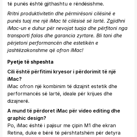
të punës është gjithashtu e rëndësishme.
Rritni produktivitetin dhe përmirësoni cilësinë e
punës tuaj me një iMac të cilësisë së lartë. Zgjidhni
iMac-un e duhur për nevojat tuaja dhe përfitoni nga
transporti falas dhe garancia zyrtare.
Bli tani
dhe
përjetoni performancën dhe estetikën e
jashtëzakonshme që ofron iMac!
Pyetje të shpeshta
Cili është përfitimi kryesor i përdorimit të një
iMac?
iMac ofron një kombinim të dizajnit estetik dhe
performancës së lartë, ideale për krijues dhe
dizajnerë.
A mund të përdoret iMac për video editing dhe
graphic design?
Po, iMac është i pajisur me çipin M1 dhe ekran
Retina, duke e bërë të përshtatshëm për detyra