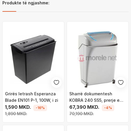
Produkte të ngjashme:
Grirës letrash Esperanza
Sharrë dokumentesh
Blade EN101 P-1, 100W, i zi
KOBRA 240 SS5, prerje e
1,590 MKD.
drejtë, motor 24 orë,
67,390 MKD.
-16%
-4%
Energy Smart
1,890 MKD.
70,190 MKD.