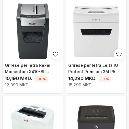
Grirëse për letra Rexel
Grirëse për letra Leitz IQ
Momentum X410-SL
Protect Premium 3M P5
Slimline
10,190 MKD.
14,290 MKD.
-18%
-7%
12,390 MKD.
15,290 MKD.