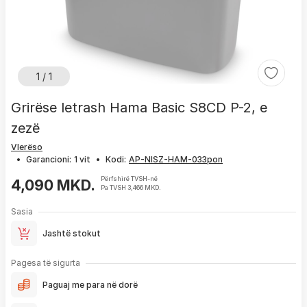
1 / 1
Grirëse letrash Hama Basic S8CD P-2, e
zezë
Vlerëso
•
Garancioni:
1 vit
•
Kodi:
Përfshirë TVSH-në
4,090 MKD.
Pa TVSH 3,466 MKD.
Sasia
Jashtë stokut
Pagesa të sigurta
Paguaj me para në dorë