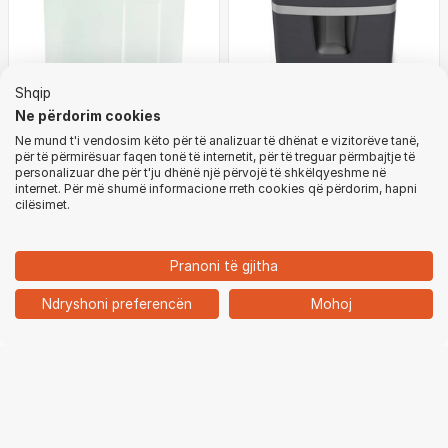
Shqip
Ne përdorim cookies
Makinë shkatërruese
Grirëse për letra HP
Ne mund t'i vendosim këto për të analizuar të dhënat e vizitorëve tanë,
dokumentesh HSM C14 P-
ProShredder 18CC, P-4,
për të përmirësuar faqen tonë të internetit, për të treguar përmbajtje të
personalizuar dhe për t'ju dhënë një përvojë të shkëlqyeshme në
4, 20L, 6 fletë, e bardhë
18,390 MKD.
550W, i zi
50,590 MKD.
-8%
-9%
internet. Për më shumë informacione rreth cookies që përdorim, hapni
19,890 MKD.
55,390 MKD.
cilësimet.
MË NJOFTO
Pranoni të gjitha
1
Ndryshoni preferencën
Mohoj
Ballina
Kategoritë
Kyçu
Shporta
Chat
Kompjuter, Laptop & Monitor
Celular, Tablet & Navigim