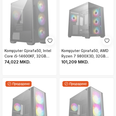
Kompjuter Gjirafa50, Intel
Kompjuter Gjirafa50, AMD
Core i5-14600KF, 32GB
Ryzen 7 9800X3D, 32GB
RAM, 1TB SSD, MSI RTX
74,022 MKD.
RAM, 1TB SSD, ASUS Dual
101,209 MKD.
5060 8GB
RX9060XT 8GB
Продадено
Продадено