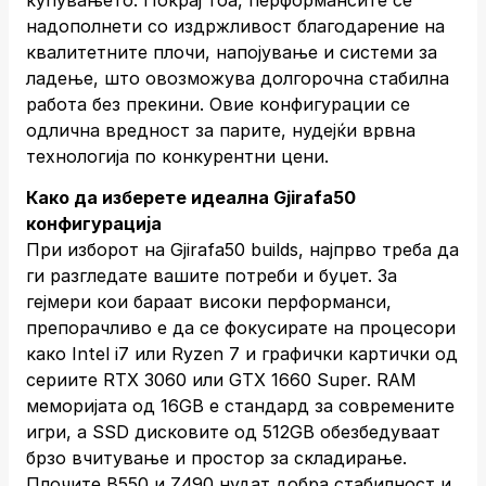
купувањето. Покрај тоа, перформансите се
надополнети со издржливост благодарение на
квалитетните плочи, напојување и системи за
ладење, што овозможува долгорочна стабилна
работа без прекини. Овие конфигурации се
одлична вредност за парите, нудејќи врвна
технологија по конкурентни цени.
Како да изберете идеална Gjirafa50
конфигурација
При изборот на Gjirafa50 builds, најпрво треба да
ги разгледате вашите потреби и буџет. За
гејмери кои бараат високи перформанси,
препорачливо е да се фокусирате на процесори
како Intel i7 или Ryzen 7 и графички картички од
сериите RTX 3060 или GTX 1660 Super. RAM
меморијата од 16GB е стандард за современите
игри, а SSD дисковите од 512GB обезбедуваат
брзо вчитување и простор за складирање.
Плочите B550 и Z490 нудат добра стабилност и