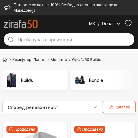
Потпрете се на нас. 100% безбедна достава насекаде во
Македонија.
MK
/
Denar
Компјутер, Лаптоп и Монитор
Gjirafa50 Builds
Builds
Bundle
Филтер
Продадено
Продадено