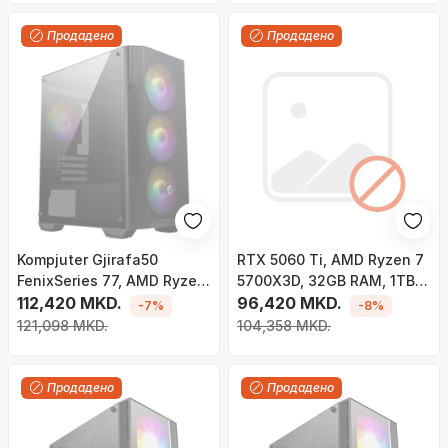
Продадено
Продадено
Kompjuter Gjirafa50
RTX 5060 Ti, AMD Ryzen 7
FenixSeries 77, AMD Ryzen
5700X3D, 32GB RAM, 1TB
7 7800X3D, 32GB RAM, 1TB
112,420 MKD.
SSD - Gaming PC Gjirafa50
96,420 MKD.
-7%
-8%
SSD M.2, NVIDIA RTX 5050
Fifty Series 72
121,098 MKD.
104,358 MKD.
8GB, i zi
Продадено
Продадено