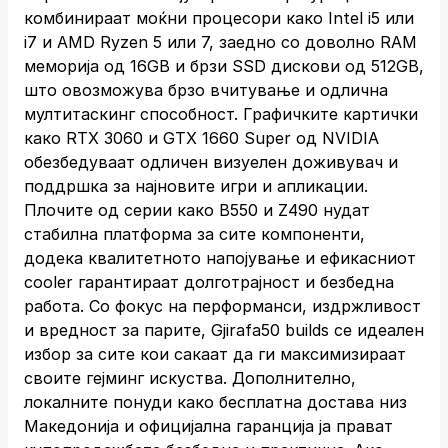
комбинираат моќни процесори како Intel i5 или
i7 и AMD Ryzen 5 или 7, заедно со доволно RAM
меморија од 16GB и брзи SSD дискови од 512GB,
што овозможува брзо вчитување и одлична
мултитаскинг способност. Графичките картички
како RTX 3060 и GTX 1660 Super од NVIDIA
обезбедуваат одличен визуелен доживувач и
поддршка за најновите игри и апликации.
Плочите од серии како B550 и Z490 нудат
стабилна платформа за сите компоненти,
додека квалитетното напојување и ефикасниот
cooler гарантираат долготрајност и безбедна
работа. Со фокус на перформанси, издржливост
и вредност за парите, Gjirafa50 builds се идеален
избор за сите кои сакаат да ги максимизираат
своите гејминг искуства. Дополнително,
локалните понуди како бесплатна достава низ
Македонија и официјална гаранција ја прават