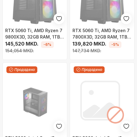
RTX 5060 Ti, AMD Ryzen 7
RTX 5060 Ti, AMD Ryzen 7
9800X3D, 32GB RAM, 1TB
7800X3D, 32GB RAM, 1TB
SSD - Gaming PC Gjirafa50
145,520 MKD.
SSD - Gaming PC Gjirafa50
139,820 MKD.
-6%
-5%
Fifty Series 75
Fifty Series 73
154,054 MKD.
147,734 MKD.
Продадено
Продадено