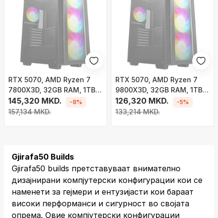
RTX 5070, AMD Ryzen 7
RTX 5070, AMD Ryzen 7
7800X3D, 32GB RAM, 1TB
9800X3D, 32GB RAM, 1TB
SSD - Gaming PC Gjirafa50
145,320 MKD.
SSD - Gaming PC Gjirafa50
126,320 MKD.
-8%
-5%
Fifty Series 74
Fifty Series 76
157,134 MKD.
133,214 MKD.
Gjirafa50 Builds
Gjirafa50 builds претставуваат внимателно
дизајнирани компјутерски конфигурации кои се
наменети за гејмери и ентузијасти кои бараат
високи перформанси и сигурност во својата
опрема. Овие компјутерски конфигурации