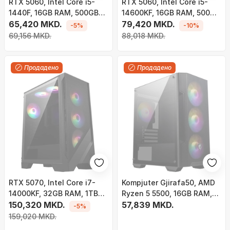
RTX 5060, Intel Core i5-
RTX 5060, Intel Core i5-
1440F, 16GB RAM, 500GB
14600KF, 16GB RAM, 500GB
SSD - Gaming PC Gjirafa50
65,420 MKD.
SSD - Gaming PC Gjirafa50
79,420 MKD.
-5%
-10%
Fifty Series 77
Fifty Series 78
69,156 MKD.
88,018 MKD.
Продадено
Продадено
RTX 5070, Intel Core i7-
Kompjuter Gjirafa50, AMD
14000KF, 32GB RAM, 1TB
Ryzen 5 5500, 16GB RAM,
SSD - Gaming PC Gjirafa50
150,320 MKD.
512GB SSD, RTX 5050 8GB
57,839 MKD.
-5%
Fifty Series 79
159,020 MKD.