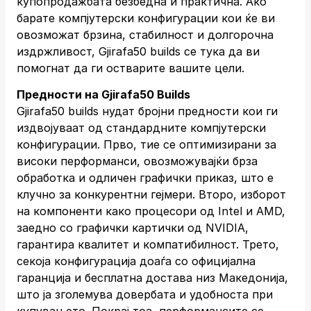
купопродажбата безбедна и практична. Ако
барате компјутерски конфигурации кои ќе ви
овозможат брзина, стабилност и долгорочна
издржливост, Gjirafa50 builds се тука да ви
помогнат да ги остварите вашите цели.
Предности на Gjirafa50 Builds
Gjirafa50 builds нудат бројни предности кои ги
издвојуваат од стандардните компјутерски
конфигурации. Прво, тие се оптимизирани за
високи перформанси, овозможувајќи брза
обработка и одличен графички приказ, што е
клучно за конкурентни гејмери. Второ, изборот
на компоненти како процесори од Intel и AMD,
заедно со графички картички од NVIDIA,
гарантира квалитет и компатибилност. Трето,
секоја конфигурација доаѓа со официјална
гаранција и бесплатна достава низ Македонија,
што ја зголемува довербата и удобноста при