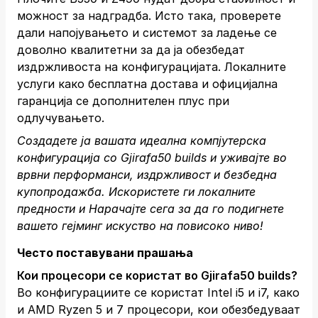
можност за надградба. Исто така, проверете
дали напојувањето и системот за ладење се
доволно квалитетни за да ја обезбедат
издржливоста на конфигурацијата. Локалните
услуги како бесплатна достава и официјална
гаранција се дополнителен плус при
одлучувањето.
Создадете ја вашата идеална компјутерска
конфигурација со Gjirafa50 builds и уживајте во
врвни перформанси, издржливост и безбедна
купопродажба. Искористете ги локалните
предности и
Нарачајте сега
за да го подигнете
вашето гејминг искуство на повисоко ниво!
Често поставувани прашања
Кои процесори се користат во Gjirafa50 builds?
Во конфигурациите се користат Intel i5 и i7, како
и AMD Ryzen 5 и 7 процесори, кои обезбедуваат