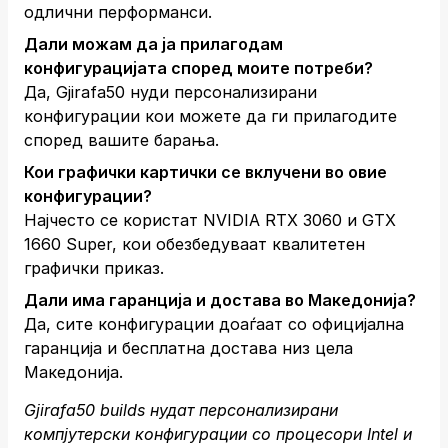
одлични перформанси.
Дали можам да ја прилагодам
конфигурацијата според моите потреби?
Да, Gjirafa50 нуди персонализирани
конфигурации кои можете да ги прилагодите
според вашите барања.
Кои графички картички се вклучени во овие
конфигурации?
Најчесто се користат NVIDIA RTX 3060 и GTX
1660 Super, кои обезбедуваат квалитетен
графички приказ.
Дали има гаранција и достава во Македонија?
Да, сите конфигурации доаѓаат со официјална
гаранција и бесплатна достава низ цела
Македонија.
Gjirafa50 builds нудат персонализирани
компјутерски конфигурации со процесори Intel и