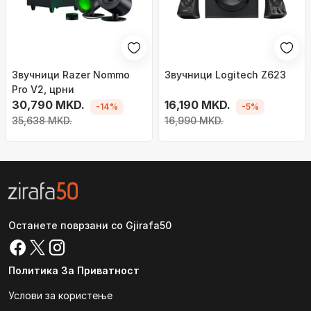
Звучници Razer Nommo
Звучници Logitech Z623
Pro V2, црни
30,790 MKD.
16,190 MKD.
-14%
-5%
35,638 MKD.
16,990 MKD.
Останете поврзани со Gjirafa50
Политика За Приватност
Услови за користење