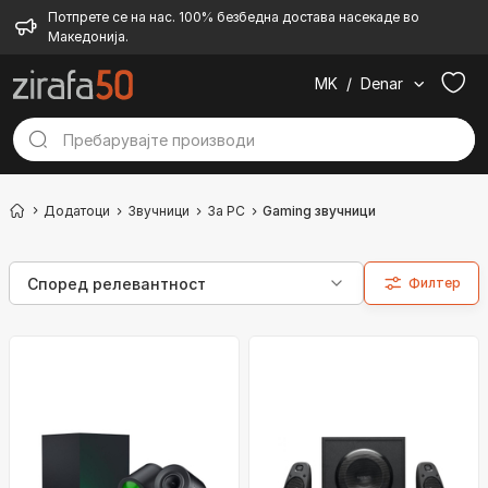
Потпрете се на нас. 100% безбедна достава насекаде во
Македонија.
MK
/
Denar
Додатоци
Звучници
За PC
Gaming звучници
Филтер