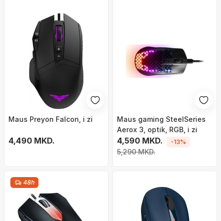
Maus Preyon Falcon, i zi
Maus gaming SteelSeries
Aerox 3, optik, RGB, i zi
4,490 MKD.
4,590 MKD.
-13%
5,290 MKD.
48h