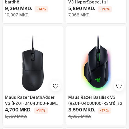
bardhë
V3 HyperSpeed, i zi
9,390 MKD.
5,890 MKD.
-14%
-26%
10,907 MKD.
7,966 MKD.
Maus Razer DeathAdder
Maus Razer Basilisk V3
V3 (RZ01-04640100-R3M1),
(RZ01-04000100-R3M1), i zi
i zi
4,790 MKD.
3,590 MKD.
-14%
-17%
5,590 MKD.
4,335 MKD.