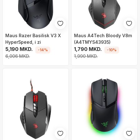
Maus Razer Basilisk V3 X
Maus A4Tech Bloody V8m
HyperSpeed, i zi
(A4TMYS43935)
5,190 MKD.
1,790 MKD.
-14%
-10%
6,006 MKD.
1,990 MKD.