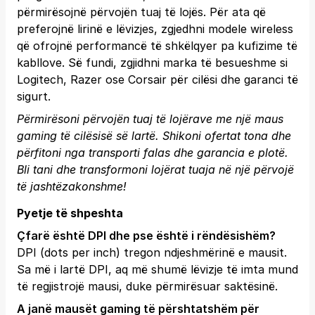
përmirësojnë përvojën tuaj të lojës. Për ata që
preferojnë lirinë e lëvizjes, zgjedhni modele wireless
që ofrojnë performancë të shkëlqyer pa kufizime të
kabllove. Së fundi, zgjidhni marka të besueshme si
Logitech, Razer ose Corsair për cilësi dhe garanci të
sigurt.
Përmirësoni përvojën tuaj të lojërave me një maus
gaming të cilësisë së lartë. Shikoni ofertat tona dhe
përfitoni nga transporti falas dhe garancia e plotë.
Bli tani
dhe transformoni lojërat tuaja në një përvojë
të jashtëzakonshme!
Pyetje të shpeshta
Çfarë është DPI dhe pse është i rëndësishëm?
DPI (dots per inch) tregon ndjeshmërinë e mausit.
Sa më i lartë DPI, aq më shumë lëvizje të imta mund
të regjistrojë mausi, duke përmirësuar saktësinë.
A janë mausët gaming të përshtatshëm për