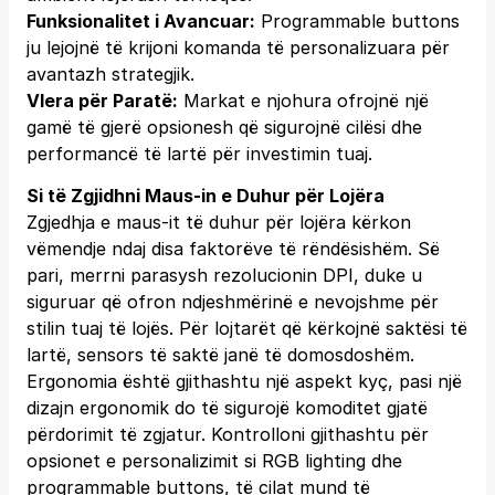
Funksionalitet i Avancuar:
Programmable buttons
ju lejojnë të krijoni komanda të personalizuara për
avantazh strategjik.
Vlera për Paratë:
Markat e njohura ofrojnë një
gamë të gjerë opsionesh që sigurojnë cilësi dhe
performancë të lartë për investimin tuaj.
Si të Zgjidhni Maus-in e Duhur për Lojëra
Zgjedhja e maus-it të duhur për lojëra kërkon
vëmendje ndaj disa faktorëve të rëndësishëm. Së
pari, merrni parasysh rezolucionin DPI, duke u
siguruar që ofron ndjeshmërinë e nevojshme për
stilin tuaj të lojës. Për lojtarët që kërkojnë saktësi të
lartë, sensors të saktë janë të domosdoshëm.
Ergonomia është gjithashtu një aspekt kyç, pasi një
dizajn ergonomik do të sigurojë komoditet gjatë
përdorimit të zgjatur. Kontrolloni gjithashtu për
opsionet e personalizimit si RGB lighting dhe
programmable buttons, të cilat mund të