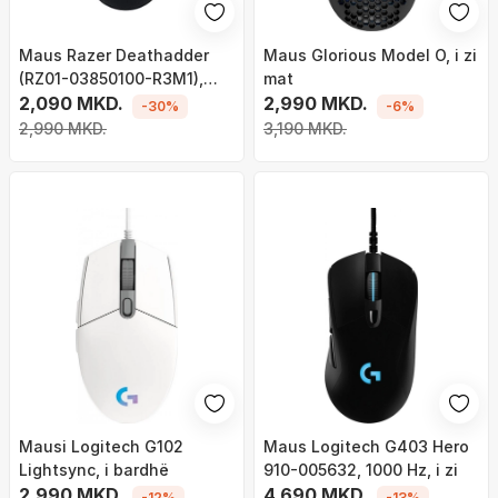
Maus Razer Deathadder
Maus Glorious Model O, i zi
(RZ01-03850100-R3M1),
mat
6400DPI, 5 butona, i zi
2,090 MKD.
2,990 MKD.
-30%
-6%
2,990 MKD.
3,190 MKD.
Mausi Logitech G102
Maus Logitech G403 Hero
Lightsync, i bardhë
910-005632, 1000 Hz, i zi
2,990 MKD.
4,690 MKD.
-12%
-13%