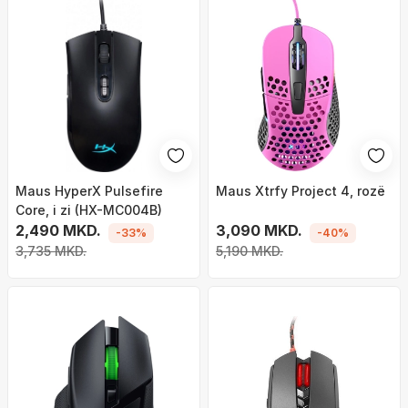
Maus HyperX Pulsefire
Maus Xtrfy Project 4, rozë
Core, i zi (HX-MC004B)
2,490 MKD.
3,090 MKD.
-33%
-40%
3,735 MKD.
5,190 MKD.