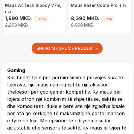
Maus A4Tech Bloody V7m,
Maus Razer Cobra Pro, i zi
i zi
1,990 MKD.
8,390 MKD.
-13%
-7%
2,290 MKD.
8,990 MKD.
SHFAQ MË SHUMË PRODUKTE
Gaming
Kur bëhet fjalë për përmirësimin e përvojës suaj të
lojërave, një maus gaming është një aksesor
thelbësor për çdo gamer kompetitiv. Ky maus për
lojëra ofron një kombinim të shpejtësisë, saktësisë
dhe komoditetit, duke e bërë atë një zgjedhje ideale
për ata që kërkojnë të maksimizojnë performancën
e tyre në lojë. Me opsione të ndryshme si dpi
adjustable dhe sensors të saktë, ky maus ju lejon të