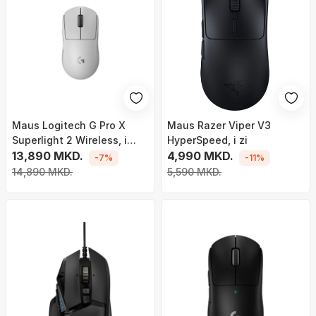
Maus Logitech G Pro X
Maus Razer Viper V3
Superlight 2 Wireless, i
HyperSpeed, i zi
bardhë
13,890 MKD.
4,990 MKD.
-7%
-11%
14,890 MKD.
5,590 MKD.