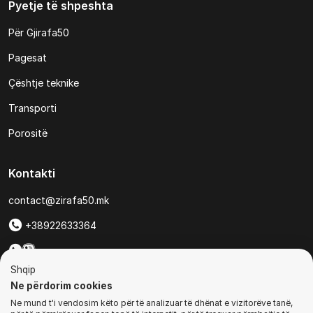
Pyetje të shpeshta
Për Gjirafa50
Pagesat
Çështje teknike
Transporti
Porositë
Kontakti
contact@zirafa50.mk
+38922633364
Për kërkesa të ofertave:
Shqip
b2b@zirafa50.mk
Ne përdorim cookies
Ne mund t'i vendosim këto për të analizuar të dhënat e vizitorëve tanë,
Jadranska Magistrala No. 86, Skopje, North Macedonia