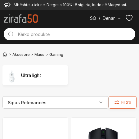
Mbështetu tek ne. Dërgesa 100% të sigurta, kudo në Maqedoni.
SQ
/
Denar
Aksesorë
Maus
Gaming
Ultra light
Filtro