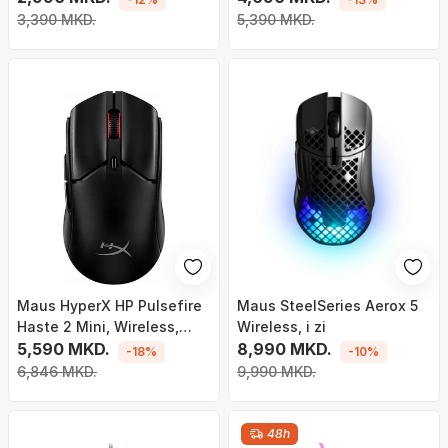
3,390 MKD.
5,390 MKD.
Maus HyperX HP Pulsefire
Maus SteelSeries Aerox 5
Haste 2 Mini, Wireless,
Wireless, i zi
26000 DPI, 6 butona, RGB, i
5,590 MKD.
8,990 MKD.
-18%
-10%
zi
6,846 MKD.
9,990 MKD.
48h