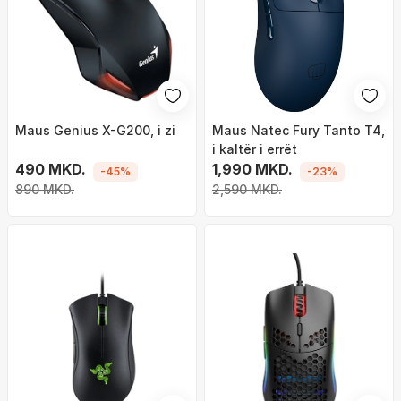
Maus Genius X-G200, i zi
Maus Natec Fury Tanto T4,
i kaltër i errët
490 MKD.
1,990 MKD.
-45%
-23%
890 MKD.
2,590 MKD.