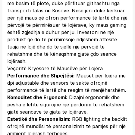
me besim të plotë, duke përfituar gjithashtu nga
transporti falas në Kosovë. Nëse jeni duke kërkuar
për një maus që ofron performancë të lartë dhe një
përvojë të përmirësuar të lojërave, ky maus gaming
është zgjedhja e duhur për ju. Investoni në një
produkt që do të përmirësojë ndjeshëm aftësitë
tuaja në lojë dhe do të sjellë një përvojë të
rehatshme dhe të kënaqshme gjatë çdo seance
lojërash.
Veçoritë Kryesore të Mausëve për Lojëra
Performance dhe Shpejtësi:
Mausët për lojëra me
dpi adjustable dhe sensors të saktë ofrojnë
performancë të lartë dhe reagim të menjëhershëm.
Komoditet dhe Ergonomi:
Dizajni ergonomik dhe
pesha e lehtë sigurojnë një përdorim të rehatshëm
gjatë seancave të gjata të lojërave.
Estetikë dhe Personalizim:
RGB lighting dhe backlit
ofrojnë mundësi të personalizimit të pamjes për një
ambient lojërash tërheqës.