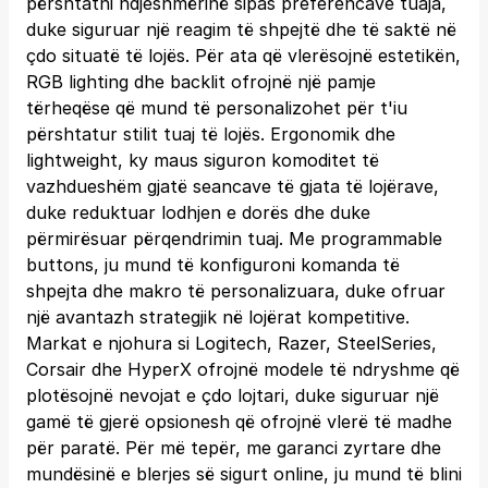
përshtatni ndjeshmërinë sipas preferencave tuaja,
duke siguruar një reagim të shpejtë dhe të saktë në
çdo situatë të lojës. Për ata që vlerësojnë estetikën,
RGB lighting dhe backlit ofrojnë një pamje
tërheqëse që mund të personalizohet për t'iu
përshtatur stilit tuaj të lojës. Ergonomik dhe
lightweight, ky maus siguron komoditet të
vazhdueshëm gjatë seancave të gjata të lojërave,
duke reduktuar lodhjen e dorës dhe duke
përmirësuar përqendrimin tuaj. Me programmable
buttons, ju mund të konfiguroni komanda të
shpejta dhe makro të personalizuara, duke ofruar
një avantazh strategjik në lojërat kompetitive.
Markat e njohura si Logitech, Razer, SteelSeries,
Corsair dhe HyperX ofrojnë modele të ndryshme që
plotësojnë nevojat e çdo lojtari, duke siguruar një
gamë të gjerë opsionesh që ofrojnë vlerë të madhe
për paratë. Për më tepër, me garanci zyrtare dhe
mundësinë e blerjes së sigurt online, ju mund të blini