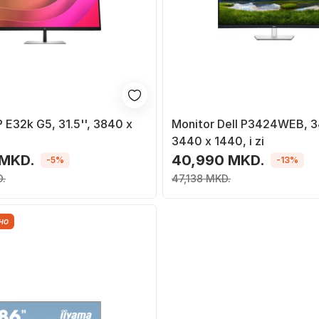
 E32k G5, 31.5'', 3840 x
Monitor Dell P3424WEB, 34
3440 x 1440, i zi
 MKD.
40,990 MKD.
-5%
-13%
.
47,138 MKD.
но