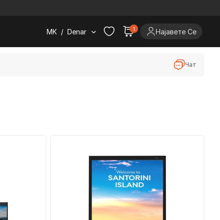
.
1
MK
/
Denar
Најавете Се
Чат