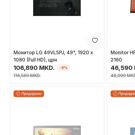
Монитор LG 49VL5PJ, 49", 1920 x
Monitor HP
1080 (Full HD), црн
2160
106,890 MKD.
46,590
-8%
116,589 MKD.
48,990 MKD
Продадено
Продаде