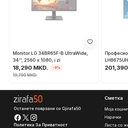
Monitor LG 34BR65F-B UltraWide,
Професио
34'', 2560 x 1080, i zi
LH8675UHS
18,290 MKD.
201,390
-8%
19,790 MKD.
Сметка
Останете поврзани со Gjirafa50
Моја кошни
Нарачки
Политика За Приватност
Листа со ж