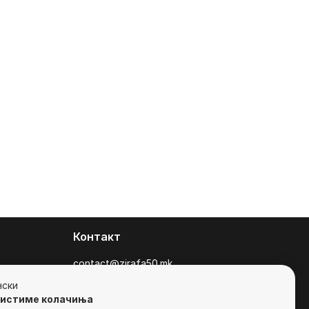
Контакт
contact@zirafa50.mk
+38922633364
нски
ристиме колачиња