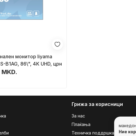
нален монитор Iiyama
-B1AG, 86\", 4K UHD, црн
 MKD.
Грижа за корисници
чка
За нас
Плаќања
македо
Ние ко
елби
Техничка поддршка