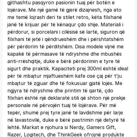
gjithashtu pasqyron pasionin tuaj për botën e
lojërave. Me një gamë të gjerë dizajnesh, nga ato
me temë lojrash deri te stilet retro, këta filxhanë
janë të krijuar për të kënaqur çdo shije. Materiali i
përdorur, si porcelani i cilësisë së lartë, siguron që
filxhani të jetë i qëndrueshëm dhe i përshtatshëm
për përdorim të përditshëm. Disa modele vijnë me
kapakë të përmasave të ndryshme dhe mbushës
anti-rrëshqitje, duke e bërë përdorimin e tyre të
sigurt dhe praktik. Kapaciteti prej 300ml është ideal
për të mbajtur mjaftueshëm kafe ose çaj për t'ju
mbajtur të zgjuar dhe të fokusuar gjatë lojës. Me
ngjyra të ndryshme dhe printim të qartë, çdo
filxhan është një deklaratë stili që shton një prekje
personale në përvojën tuaj të lojërave. Për më
tepër, shumë prej tyre janë të lavdishme për larje
në lavastovilë, duke e bërë pastrimin një detyrë të
lehtë. Markat e njohura si Nerdy, Gamers Gift,
Razer, Logitech, dhe ThinkGeek ofrojnë produkte