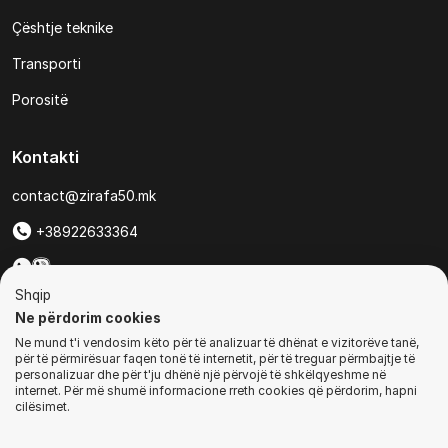
Çështje teknike
Transporti
Porositë
Kontakti
contact@zirafa50.mk
+38922633364
Për kërkesa të ofertave:
Shqip
b2b@zirafa50.mk
Ne përdorim cookies
Ne mund t'i vendosim këto për të analizuar të dhënat e vizitorëve tanë,
Jadranska Magistrala No. 86, Skopje, North Macedonia
për të përmirësuar faqen tonë të internetit, për të treguar përmbajtje të
personalizuar dhe për t'ju dhënë një përvojë të shkëlqyeshme në
internet. Për më shumë informacione rreth cookies që përdorim, hapni
cilësimet.