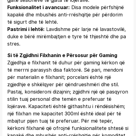
gjatë sesioneve të gjata të lojërave.
Funksionalitet i avancuar:
Disa modele përfshijnë
kapakë dhe mbushës anti-rrëshqitje për përdorim
të sigurt dhe të lehtë.
Pastrimi i lehtë:
Lavdishme për larje në lavastovilë,
duke e bërë mirëmbajtjen e tyre të thjeshtë dhe pa
stres.
Si të Zgjidhni Filxhanin e Përsosur për Gaming
Zgjedhja e filxhanit të duhur për gaming kërkon që
të merrni parasysh disa faktorë. Së pari, mendoni
për materialin e filxhanit; porcelani është një
zgjedhje e shkëlqyer për qëndrueshmëri dhe stil.
Pastaj, konsideroni dizajnin; zgjidhni një që pasqyron
stilin tuaj personal dhe temën e preferuar të
lojërave. Kapaciteti është gjithashtu i rëndësishëm;
një filxhan me kapacitet 300ml është ideal për të
mbajtur pijen tuaj të preferuar. Për më tepër,
kërkoni filxhanë që ofrojnë funksionalitete shtesë si
kapakë dhe mbushës anti-rrëshqitje për komoditet