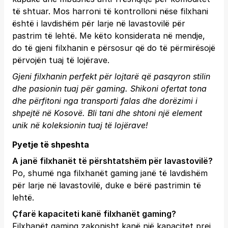
të shtuar. Mos harroni të kontrolloni nëse filxhani
është i lavdishëm për larje në lavastovilë për
pastrim të lehtë. Me këto konsiderata në mendje,
do të gjeni filxhanin e përsosur që do të përmirësojë
përvojën tuaj të lojërave.
Gjeni filxhanin perfekt për lojtarë që pasqyron stilin
dhe pasionin tuaj për gaming. Shikoni ofertat tona
dhe përfitoni nga transporti falas dhe dorëzimi i
shpejtë në Kosovë.
Bli tani
dhe shtoni një element
unik në koleksionin tuaj të lojërave!
Pyetje të shpeshta
A janë filxhanët të përshtatshëm për lavastovilë?
Po, shumë nga filxhanët gaming janë të lavdishëm
për larje në lavastovilë, duke e bërë pastrimin të
lehtë.
Çfarë kapaciteti kanë filxhanët gaming?
Filxhanët gaming zakonisht kanë një kapacitet prej