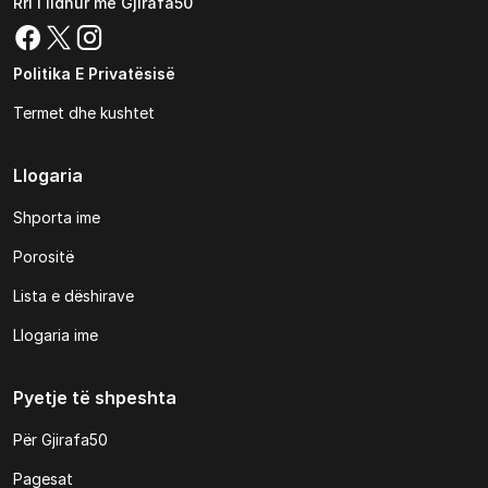
Rri i lidhur me Gjirafa50
Politika E Privatësisë
Termet dhe kushtet
Llogaria
Shporta ime
Porositë
Lista e dëshirave
Llogaria ime
Pyetje të shpeshta
Për Gjirafa50
Pagesat