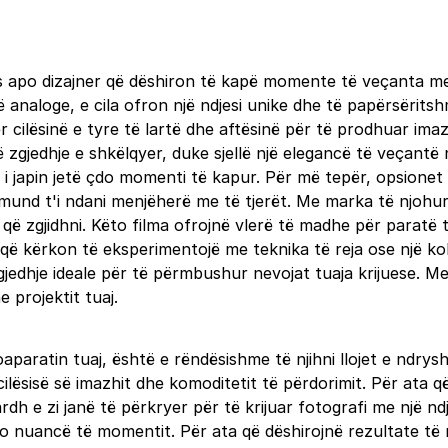
s apo dizajner që dëshiron të kapë momente të veçanta me n
 analoge, e cila ofron një ndjesi unike dhe të papërsëritsh
cilësinë e tyre të lartë dhe aftësinë për të prodhuar imaz
jë zgjedhje e shkëlqyer, duke sjellë një elegancë të veçantë 
i japin jetë çdo momenti të kapur. Për më tepër, opsionet e 
und t'i ndani menjëherë me të tjerët. Me marka të njohura si
ë zgjidhni. Këto filma ofrojnë vlerë të madhe për paratë t
që kërkon të eksperimentojë me teknika të reja ose një kole
zgjedhje ideale për të përmbushur nevojat tuaja krijuese. 
e projektit tuaj.
toaparatin tuaj, është e rëndësishme të njihni llojet e nd
cilësisë së imazhit dhe komoditetit të përdorimit. Për ata q
rdh e zi janë të përkryer për të krijuar fotografi me një nd
do nuancë të momentit. Për ata që dëshirojnë rezultate të 