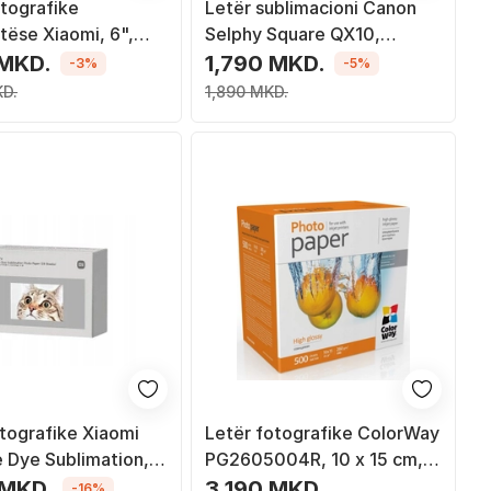
otografike
Letër sublimacioni Canon
tëse Xiaomi, 6",
Selphy Square QX10,
 termik, 50 fletë
7.2x8.5 cm, 20 fletë
 MKD.
1,790 MKD.
-3%
-5%
KD.
1,890 MKD.
otografike Xiaomi
Letër fotografike ColorWay
e Dye Sublimation,
PG2605004R, 10 x 15 cm,
 fletë, e bardhë
260 g/m², me shkëlqim, e
 MKD.
3,190 MKD.
-16%