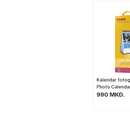
Kalendar fotog
Photo Calendar
13 fletë, e bar
990 MKD.