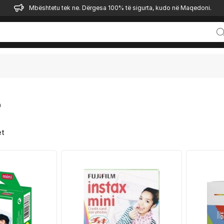
Mbështetu tek ne. Dërgesa 100% të sigurta, kudo në Maqedoni.
m
et