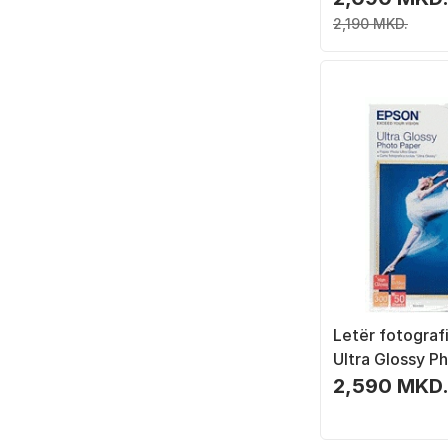
2,190 MKD.
Letër fotograf
Ultra Glossy P
300g/m², 4x6",
2,590 MKD