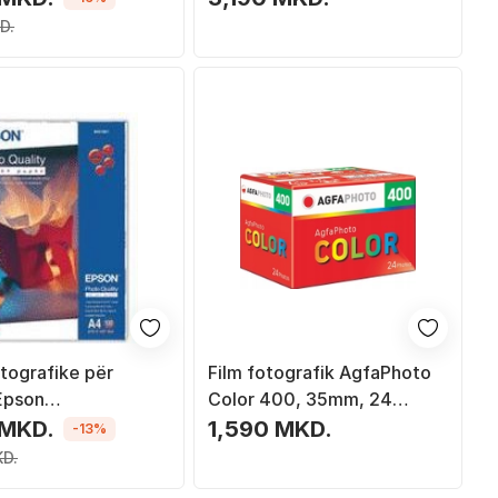
bardhë
D.
tografike për
Film fotografik AgfaPhoto
 Epson
Color 400, 35mm, 24
1061), A4, 105
ekspozime
 MKD.
1,590 MKD.
-13%
00 copë
KD.