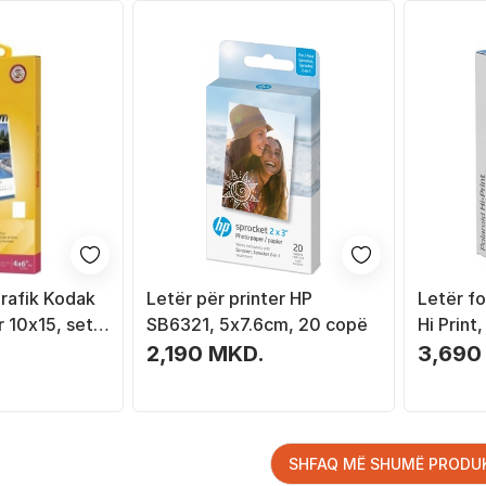
rafik Kodak
Letër për printer HP
Letër fo
 10x15, set
SB6321, 5x7.6cm, 20 copë
Hi Print
dhë
10x15cm
2,190 MKD.
3,690
SHFAQ MË SHUMË PRODU