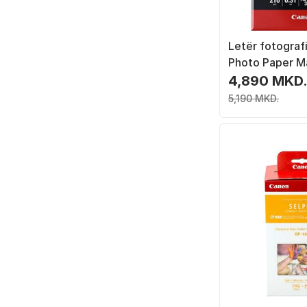
Letër fotograf
Photo Paper M
Premium, A3+,
4,890 MKD
bardhë
5,190 MKD.