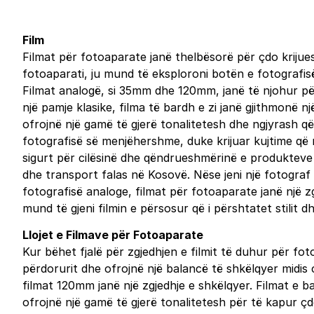
Film
Filmat për fotoaparate janë thelbësorë për çdo krijue
fotoaparati, ju mund të eksploroni botën e fotografisë
Filmat analogë, si 35mm dhe 120mm, janë të njohur për 
një pamje klasike, filma të bardh e zi janë gjithmonë n
ofrojnë një gamë të gjerë tonalitetesh dhe ngjyrash që 
fotografisë së menjëhershme, duke krijuar kujtime që m
sigurt për cilësinë dhe qëndrueshmërinë e produkteve q
dhe transport falas në Kosovë. Nëse jeni një fotograf 
fotografisë analoge, filmat për fotoaparate janë një 
mund të gjeni filmin e përsosur që i përshtatet stilit dh
Llojet e Filmave për Fotoaparate
Kur bëhet fjalë për zgjedhjen e filmit të duhur për fo
përdorurit dhe ofrojnë një balancë të shkëlqyer midis 
filmat 120mm janë një zgjedhje e shkëlqyer. Filmat e ba
ofrojnë një gamë të gjerë tonalitetesh për të kapur ç