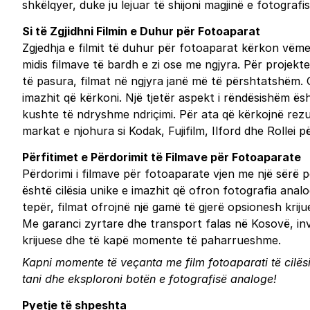
shkëlqyer, duke ju lejuar të shijoni magjinë e fotogra
Si të Zgjidhni Filmin e Duhur për Fotoaparat
Zgjedhja e filmit të duhur për fotoaparat kërkon vëmend
midis filmave të bardh e zi ose me ngjyra. Për projekte 
të pasura, filmat në ngjyra janë më të përshtatshëm. 
imazhit që kërkoni. Një tjetër aspekt i rëndësishëm ësh
kushte të ndryshme ndriçimi. Për ata që kërkojnë rezu
markat e njohura si Kodak, Fujifilm, Ilford dhe Rollei p
Përfitimet e Përdorimit të Filmave për Fotoaparate
Përdorimi i filmave për fotoaparate vjen me një sërë 
është cilësia unike e imazhit që ofron fotografia analo
tepër, filmat ofrojnë një gamë të gjerë opsionesh kriju
Me garanci zyrtare dhe transport falas në Kosovë, inve
krijuese dhe të kapë momente të paharrueshme.
Kapni momente të veçanta me film fotoaparati të cilësi
tani
dhe eksploroni botën e fotografisë analoge!
Pyetje të shpeshta