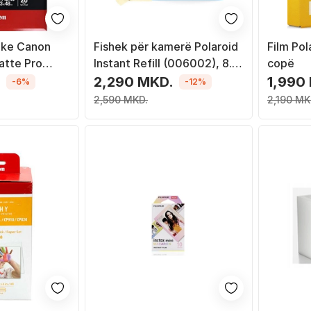
ike Canon
Fishek për kamerë Polaroid
Film Pol
atte Pro
Instant Refill (006002), 8.8
copë
 matte, e
x 10.7 cm
.
2,290 MKD.
1,990
-6%
-12%
2,590 MKD.
2,190 MK