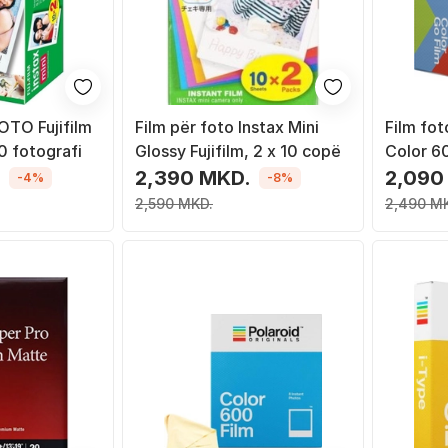
OTO Fujifilm
Film për foto Instax Mini
Film fot
0 fotografi
Glossy Fujifilm, 2 x 10 copë
Color 60
6.6x5.4 
.
2,390 MKD.
2,090
-4%
-8%
bardhë
2,590 MKD.
2,490 M