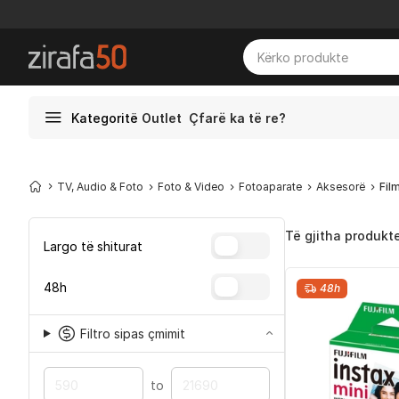
Kategoritë
Outlet
Çfarë ka të re?
TV, Audio & Foto
Foto & Video
Fotoaparate
Aksesorë
Fil
Të gjitha produkt
Largo të shiturat
48h
48h
Filtro sipas çmimit
to