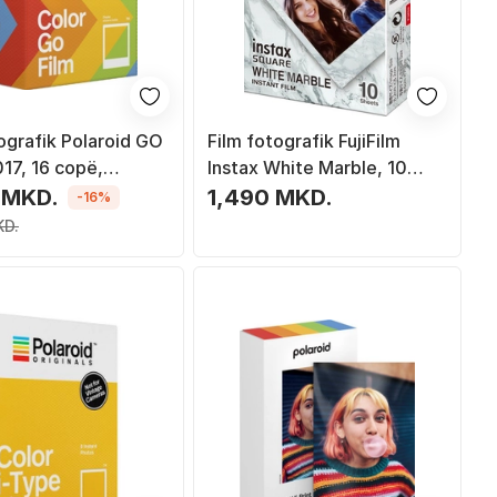
ografik Polaroid GO
Film fotografik FujiFilm
17, 16 copë,
Instax White Marble, 10
cm, kornizë e
copë
 MKD.
1,490 MKD.
-16%
KD.