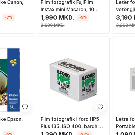
ike Canon,
Film fotografik FujiFilm
Letër f
Instax mini Macaron, 10
vetëngji
copë
sublimim
1,990 MKD.
3,190
-7%
-5%
2,090 MKD.
3,290 M
ike Epson,
Film fotografik Ilford HP5
Letra f
Plus 135, ISO 400, bardh e
Portabl
zi, 24 poza
2x3", 20
.
1,390 MKD.
1,090
-5%
-22%