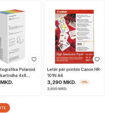
tografike Polaroid
Letër për printim Canon HR-
, kartridha 4x6
101N A4
, 80 fletë
 MKD.
3,290 MKD.
-11%
3,690 MKD.
KTE