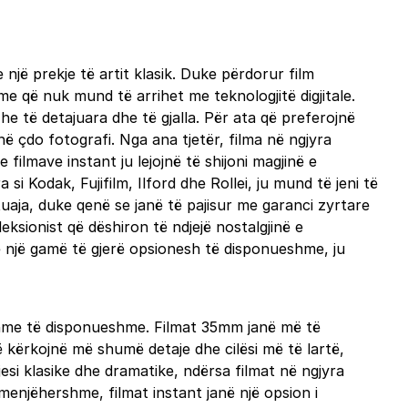
jë prekje të artit klasik. Duke përdorur film
me që nuk mund të arrihet me teknologjitë digjitale.
he të detajuara dhe të gjalla. Për ata që preferojnë
në çdo fotografi. Nga ana tjetër, filma në ngjyra
filmave instant ju lejojnë të shijoni magjinë e
 Kodak, Fujifilm, Ilford dhe Rollei, ju mund të jeni të
uaja, duke qenë se janë të pajisur me garanci zyrtare
ksionist që dëshiron të ndjejë nostalgjinë e
Me një gamë të gjerë opsionesh të disponueshme, ju
ryshme të disponueshme. Filmat 35mm janë më të
ë kërkojnë më shumë detaje dhe cilësi më të lartë,
jesi klasike dhe dramatike, ndërsa filmat në ngjyra
menjëhershme, filmat instant janë një opsion i