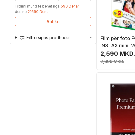
Filtrimi mund të bëhet nga
590 Denar
deri në
21690 Denar
Apliko
Filtro sipas prodhuesit
Film për foto F
INSTAX mini, 2
2,590 MKD
2,690 MKD.