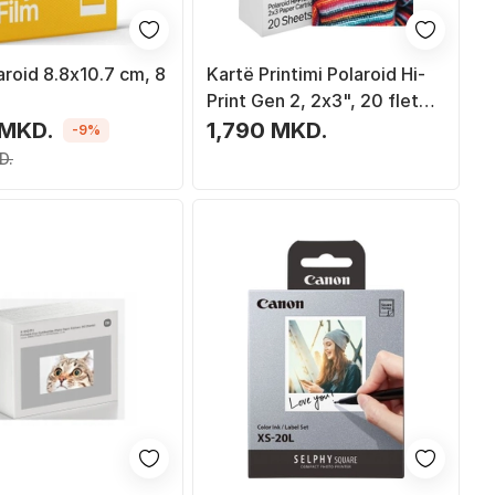
aroid 8.8x10.7 cm, 8
Kartë Printimi Polaroid Hi-
Print Gen 2, 2x3", 20 fletë,
shumëngjyrëshe
 MKD.
1,790 MKD.
-9%
D.