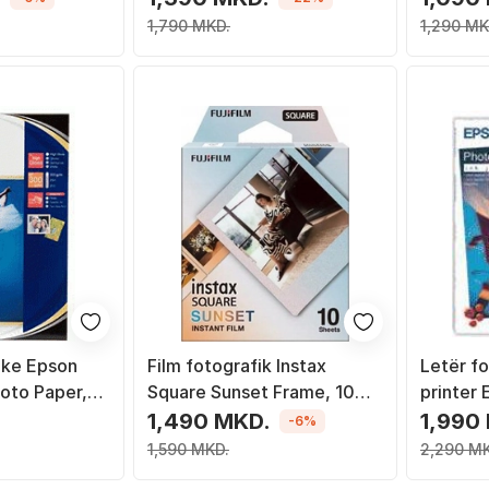
1,790 MKD.
1,290 MK
ike Epson
Film fotografik Instax
Letër fo
hoto Paper,
Square Sunset Frame, 10
printer
 50 fletë
pozicione, korniza me
(C13S04
.
1,490 MKD.
1,990
-6%
motive perëndimi
g/m2, 1
1,590 MKD.
2,290 M