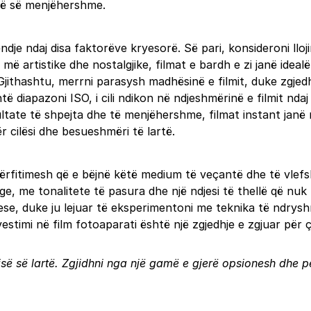
fisë së menjëhershme.
je ndaj disa faktorëve kryesorë. Së pari, konsideroni llojin
më artistike dhe nostalgjike, filmat e bardh e zi janë ideal
Gjithashtu, merrni parasysh madhësinë e filmit, duke zgjed
të diapazoni ISO, i cili ndikon në ndjeshmërinë e filmit nd
ltate të shpejta dhe të menjëhershme, filmat instant janë 
ër cilësi dhe besueshmëri të lartë.
përfitimesh që e bëjnë këtë medium të veçantë dhe të vlefs
ge, me tonalitete të pasura dhe një ndjesi të thellë që nuk 
ese, duke ju lejuar të eksperimentoni me teknika të ndryshm
stimi në film fotoaparati është një zgjedhje e zgjuar për ç
së së lartë. Zgjidhni nga një gamë e gjerë opsionesh dhe pë