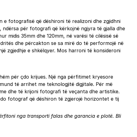
 e fotografisë që dëshironi të realizoni dhe zgjidhni
ë, ndërsa për fotografi që kërkojnë ngjyra të gjalla dhe
hur midis 35mm dhe 120mm, në varësi të cilësisë së
aj dritës dhe përcakton se sa mirë do të performojë në
një zgjedhje e shkëlqyer. Mos harroni të konsideroni
hëm për çdo krijues. Një nga përfitimet kryesore
mund të arrihet me teknologjitë digjitale. Për më
e dhe të krijoni fotografi të veçanta dhe artistike.
do fotograf që dëshiron të zgjerojë horizontet e tij
rfitoni nga transporti falas dhe garancia e plotë.
Bli