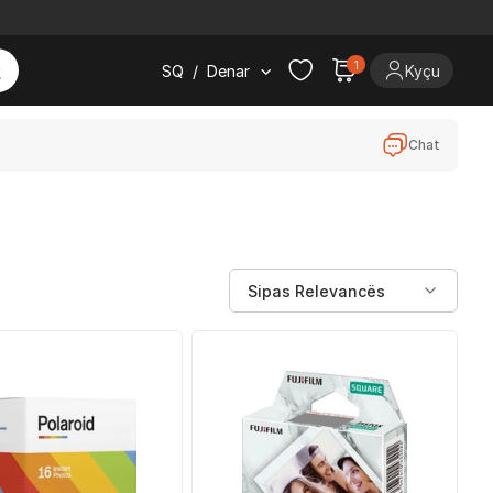
1
SQ
/
Denar
Kyçu
Chat