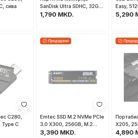
C, сива
SanDisk Ultra SDHC, 32GB,
Easy, 512
UHS I, со заштитна кутија
.
1,790 MKD.
5,290 
Koah Pro Rugged
Продадено
Продад
ec C280,
Emtec SSD M.2 NVMe PCIe
Портаби
, Type C
3.0 X300, 256GB, M.2
X205, 25
2280
Gen2, си
3,390 MKD.
4,890 