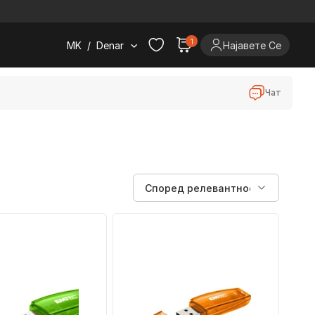
.
1
MK
/
Denar
Најавете Се
Чат