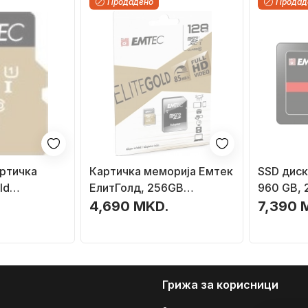
Продадено
Продад
ртичка
Картичка меморија Емтек
SSD диск
ld
ЕлитГолд, 256GB
960 GB, 2.
МикроСДХЦ, UHS-I Класа
4,690 MKD.
7,390 
C10GP),
10
, UHS-I/U1
Грижа за корисници