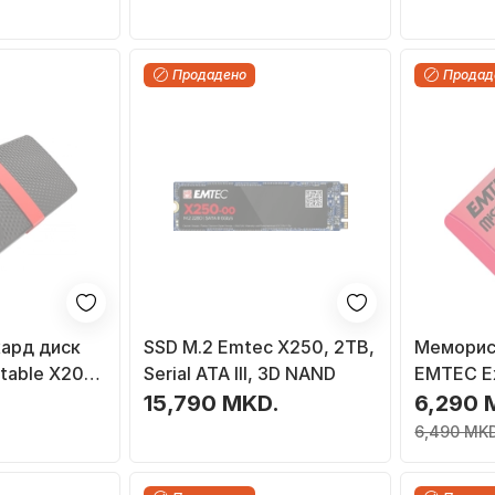
Продадено
Продад
ард диск
SSD M.2 Emtec X250, 2TB,
Меморис
table X200
Serial ATA III, 3D NAND
EMTEC Ex
200),
128GB, M
.
15,790 MKD.
6,290 
црвено
7.1, до 
6,490 MKD
до 700M