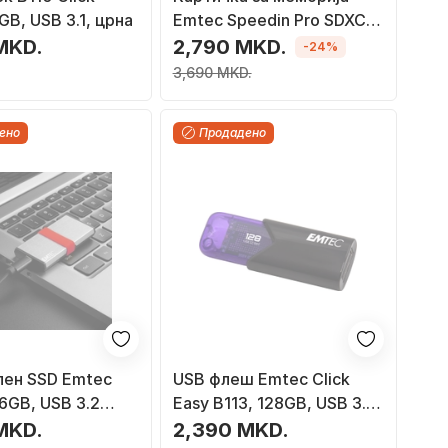
GB, USB 3.1, црна
Emtec Speedin Pro SDXC
ECMSD64GXC10SP, 64GB,
MKD.
2,790 MKD.
-24%
Class 10 UHS-I U3 V30
3,690 MKD.
ено
Продадено
лен SSD Emtec
USB флеш Emtec Click
6GB, USB 3.2
Easy B113, 128GB, USB 3.1,
в
виолетова
MKD.
2,390 MKD.