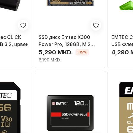
ec CLICK
SSD диск Emtec X300
EMTEC Co
B 3.2, црвен
Power Pro, 128GB, M.2
USB Флеш
2280 PCI-E x4 Gen3 NVMe
Зелен
.
5,290 MKD.
4,290 
-15%
6,190 MKD.