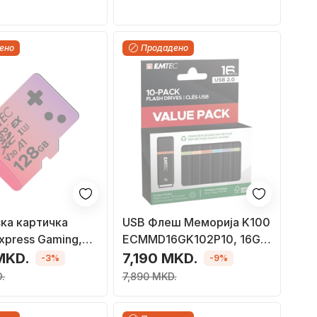
ено
Продадено
ка картичка
USB Флеш Меморија K100
press Gaming,
ECMMD16GK102P10, 16GB,
icroSD Express
USB 2.0, пакување 10
MKD.
7,190 MKD.
-3%
-9%
880MB/s читање,
парчиња
.
7,890 MKD.
B/s запишување