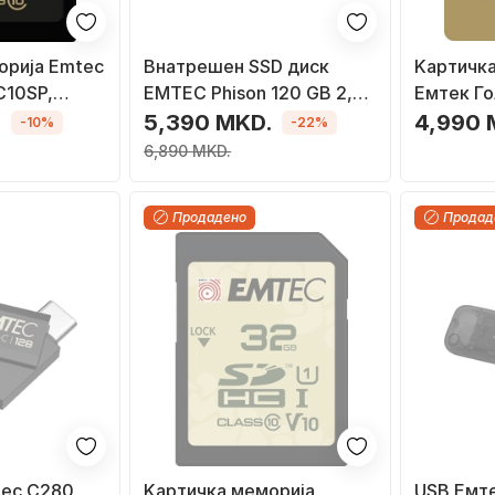
орија Emtec
Внатрешен SSD диск
Kартичк
10SP,
EMTEC Phison 120 GB 2,5''
Емтек Г
HS-I Class
SATA III (ECSSD120GX150)
МикроСД
.
5,390 MKD.
4,990 
-10%
-22%
10
6,890 MKD.
Продадено
Продад
ec C280,
Kартичка меморија
USB Емте