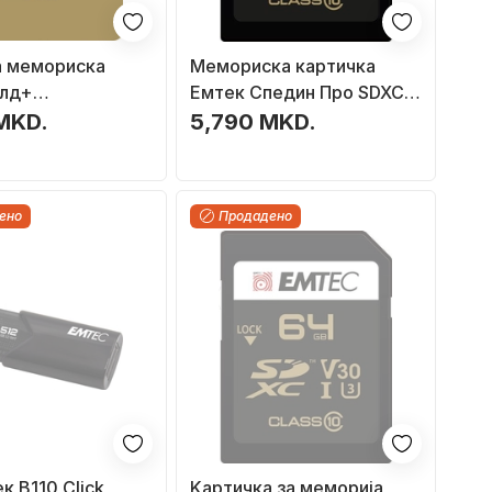
а мемориска
Мемориска картичка
олд+
Емтек Спедин Про SDXC,
ХЦ, 64GB, Класа
128GB, Class 10 UHS I U3
MKD.
5,790 MKD.
V30
ено
Продадено
к B110 Click
Kартичка за меморија