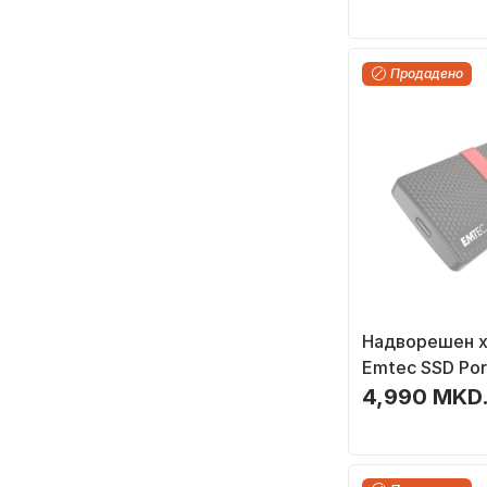
Продадено
Надворешен х
Emtec SSD Por
(ECSSD256GX
4,990 MKD
256GB, црно/