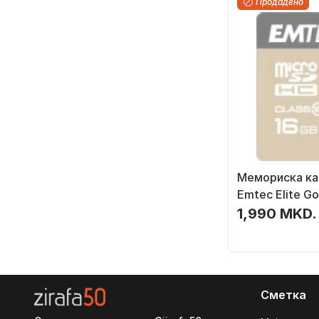
Продадено
Мемориска ка
Emtec Elite Go
MicroSDHC
1,990 MKD.
(ECMSDM16GH
16GB, Класа 10
Сметка