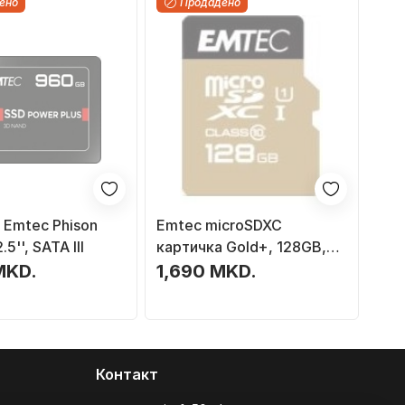
ено
Продадено
 Emtec Phison
Emtec microSDXC
5'', SATA III
картичка Gold+, 128GB,
Class 10, до 85MB/s
MKD.
1,690 MKD.
читање, адаптер вклучен
Контакт