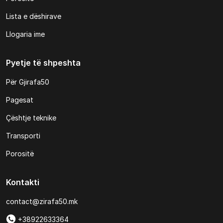
Lista e dëshirave
Llogaria ime
Pyetje të shpeshta
Për Gjirafa50
Pagesat
Çështje teknike
Transporti
Porositë
Kontakti
contact@zirafa50.mk
+38922633364