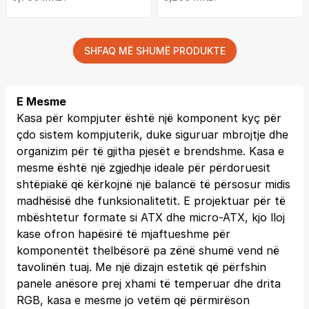
SHFAQ MË SHUMË PRODUKTE
E Mesme
Kasa për kompjuter është një komponent kyç për
çdo sistem kompjuterik, duke siguruar mbrojtje dhe
organizim për të gjitha pjesët e brendshme. Kasa e
mesme është një zgjedhje ideale për përdoruesit
shtëpiakë që kërkojnë një balancë të përsosur midis
madhësisë dhe funksionalitetit. E projektuar për të
mbështetur formate si ATX dhe micro-ATX, kjo lloj
kase ofron hapësirë të mjaftueshme për
komponentët thelbësorë pa zënë shumë vend në
tavolinën tuaj. Me një dizajn estetik që përfshin
panele anësore prej xhami të temperuar dhe drita
RGB, kasa e mesme jo vetëm që përmirëson