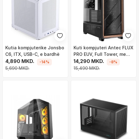
Kutia kompjuterike Jonsbo
Kuti kompjuteri Antec FLUX
C6, ITX, USB-C, e bardhë
PRO EUV, Full Tower, me
4,890 MKD.
ekran temperature, e zezë
14,290 MKD.
-14%
-8%
me dru
5,690 MKD.
15,490 MKD.