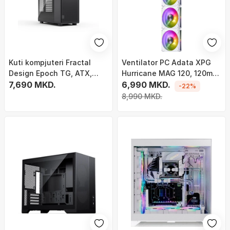
Kuti kompjuteri Fractal
Ventilator PC Adata XPG
Design Epoch TG, ATX,
Hurricane MAG 120, 120mm,
xham i temperuar, e zezë
7,690 MKD.
ARGB PWM, set 4 copë, i
6,990 MKD.
-22%
bardhë
8,990 MKD.