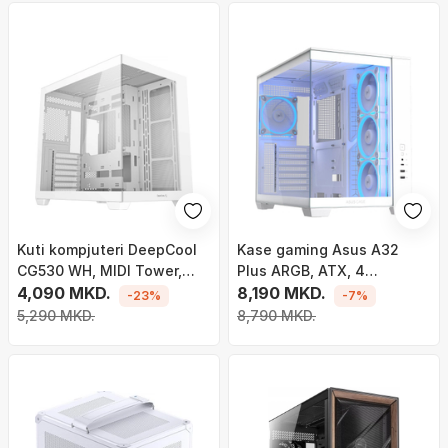
Kuti kompjuteri DeepCool
Kase gaming Asus A32
CG530 WH, MIDI Tower,
Plus ARGB, ATX, 4
xham i temperuar, e bardhë
4,090 MKD.
ventilatorë ARGB, e bardhë
8,190 MKD.
-23%
-7%
5,290 MKD.
8,790 MKD.