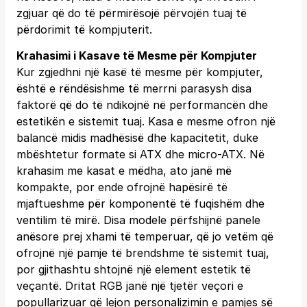
zgjuar që do të përmirësojë përvojën tuaj të
përdorimit të kompjuterit.
Krahasimi i Kasave të Mesme për Kompjuter
Kur zgjedhni një kasë të mesme për kompjuter,
është e rëndësishme të merrni parasysh disa
faktorë që do të ndikojnë në performancën dhe
estetikën e sistemit tuaj. Kasa e mesme ofron një
balancë midis madhësisë dhe kapacitetit, duke
mbështetur formate si ATX dhe micro-ATX. Në
krahasim me kasat e mëdha, ato janë më
kompakte, por ende ofrojnë hapësirë të
mjaftueshme për komponentë të fuqishëm dhe
ventilim të mirë. Disa modele përfshijnë panele
anësore prej xhami të temperuar, që jo vetëm që
ofrojnë një pamje të brendshme të sistemit tuaj,
por gjithashtu shtojnë një element estetik të
veçantë. Dritat RGB janë një tjetër veçori e
popullarizuar që lejon personalizimin e pamjes së