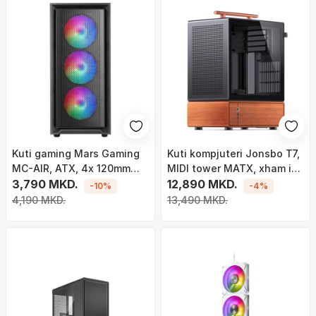
Kuti gaming Mars Gaming
Kuti kompjuteri Jonsbo T7,
MC-AIR, ATX, 4x 120mm
MIDI tower MATX, xham i
FRGB, xham anësor
3,790 MKD.
temperuar, e zezë
12,890 MKD.
-10%
-4%
4,190 MKD.
13,490 MKD.