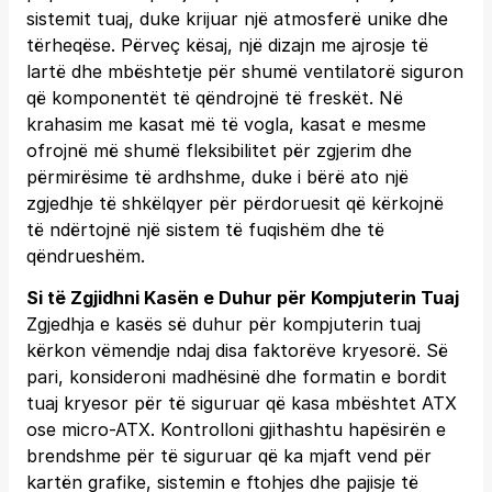
sistemit tuaj, duke krijuar një atmosferë unike dhe
tërheqëse. Përveç kësaj, një dizajn me ajrosje të
lartë dhe mbështetje për shumë ventilatorë siguron
që komponentët të qëndrojnë të freskët. Në
krahasim me kasat më të vogla, kasat e mesme
ofrojnë më shumë fleksibilitet për zgjerim dhe
përmirësime të ardhshme, duke i bërë ato një
zgjedhje të shkëlqyer për përdoruesit që kërkojnë
të ndërtojnë një sistem të fuqishëm dhe të
qëndrueshëm.
Si të Zgjidhni Kasën e Duhur për Kompjuterin Tuaj
Zgjedhja e kasës së duhur për kompjuterin tuaj
kërkon vëmendje ndaj disa faktorëve kryesorë. Së
pari, konsideroni madhësinë dhe formatin e bordit
tuaj kryesor për të siguruar që kasa mbështet ATX
ose micro-ATX. Kontrolloni gjithashtu hapësirën e
brendshme për të siguruar që ka mjaft vend për
kartën grafike, sistemin e ftohjes dhe pajisje të