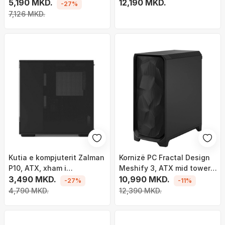
transparent, mbështetje
5,190 MKD.
ATX mATX, xham i
12,190 MKD.
-27%
ftohje uji 240mm, e zezë
temperuar, e zezë
7,126 MKD.
Kutia e kompjuterit Zalman
Kornizë PC Fractal Design
P10, ATX, xham i
Meshify 3, ATX mid tower,
temperuar, e zezë
3,490 MKD.
panel i plotë, e zezë
10,990 MKD.
-27%
-11%
4,790 MKD.
12,390 MKD.