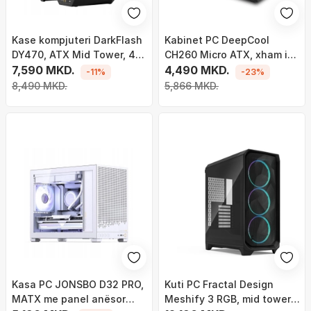
Kase kompjuteri DarkFlash
Kabinet PC DeepCool
DY470, ATX Mid Tower, 4
CH260 Micro ATX, xham i
fansa gaming, e zezë
7,590 MKD.
temperuar, rrjetë ajri, i zi
4,490 MKD.
-11%
-23%
8,490 MKD.
5,866 MKD.
Kasa PC JONSBO D32 PRO,
Kuti PC Fractal Design
MATX me panel anësor
Meshify 3 RGB, mid tower,