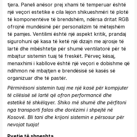
tjera. Paneli anësor prej xhami të temperuar është
një veçori estetike e cila lejon shikueshmëri të plotë
të komponentëve të brendshëm, ndërsa dritat RGB
ofrojnë mundësinë për personalizim të mëtejshëm
të pamjes. Ventilimi është një aspekt kritik, prandaj
sigurohuni që kasa të ketë një dizajn me ajrosje të
lartë dhe mbështetje për shumë ventilatorë për të
mbajtur sistemin tuaj të freskët. Përveç kësaj,
menaxhimi i kabllove është një veçori e dobishme që
ndihmon në mbajtjen e brendësisë së kasës së
organizuar dhe të pastër.
Përmirësoni sistemin tuaj me një kasë për kompjuter
të cilësisë së lartë që ofron performancë dhe
estetikë të shkëlqyer. Shiko më shumë dhe përfitoni
nga transporti falas dhe dorëzimi i shpejtë në
Kosovë.
Bli tani
dhe krijoni sistemin e përsosur për
nevojat tuaja!
Pyetje të shpeshta