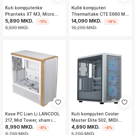
Kuti kompjuterike
Kullë kompjuteri
Phanteks XT M3, Micro
Thermaltake CTE E660 MX
ATX, xham i kalitur, e zezë
5,890 MKD.
Snow, Mid Tower, xham i
14,090 MKD.
-11%
-14%
temperuar, e bardhë
6,590 MKD.
16,290 MKD.
Kase PC Lian Li LANCOOL
Kuti kompjuteri Cooler
217, Mid Tower, xham i
Master Elite 502, MIDI
temperuar, e bardhë me
8,990 MKD.
Tower, ARGB, e bardhë
4,890 MKD.
-8%
-8%
dru
9,790 MKD.
5,290 MKD.