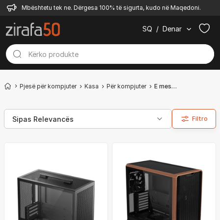
Mbështetu tek ne. Dërgesa 100% të sigurta, kudo në Maqedoni.
SQ
/
Denar
Pjesë për kompjuter
Kasa
Për kompjuter
E mesme
Filtro