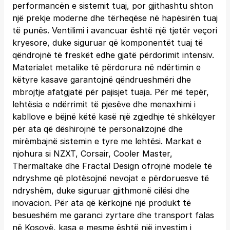
performancën e sistemit tuaj, por gjithashtu shton
një prekje moderne dhe tërheqëse në hapësirën tuaj
të punës. Ventilimi i avancuar është një tjetër veçori
kryesore, duke siguruar që komponentët tuaj të
qëndrojnë të freskët edhe gjatë përdorimit intensiv.
Materialet metalike të përdorura në ndërtimin e
këtyre kasave garantojnë qëndrueshmëri dhe
mbrojtje afatgjatë për pajisjet tuaja. Për më tepër,
lehtësia e ndërrimit të pjesëve dhe menaxhimi i
kabllove e bëjnë këtë kasë një zgjedhje të shkëlqyer
për ata që dëshirojnë të personalizojnë dhe
mirëmbajnë sistemin e tyre me lehtësi. Markat e
njohura si NZXT, Corsair, Cooler Master,
Thermaltake dhe Fractal Design ofrojnë modele të
ndryshme që plotësojnë nevojat e përdoruesve të
ndryshëm, duke siguruar gjithmonë cilësi dhe
inovacion. Për ata që kërkojnë një produkt të
besueshëm me garanci zyrtare dhe transport falas
në Kosovë, kasa e mesme është një investim i