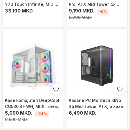
Y70 Touch Infinite, MIDI
Pro, ATX Mid Tower, 5x
Tower, ekran 14.9" me
33,190 MKD.
ventilatorë ARGB PWM, e
9,190 MKD.
-6%
prekje, e zezë
zezë
9,790 MKD.
Kase kompjuteri DeepCool
Kasanë PC Montech KING
CG530 4F WH, MIDI Tower,
45 Mid Tower, ATX, e zezë
ARGB, e bardhë
5,090 MKD.
6,490 MKD.
-24%
6,690 MKD.