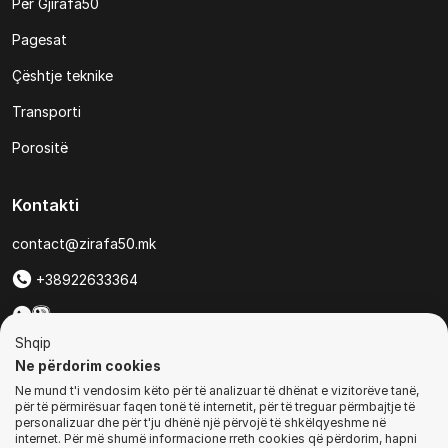
Për Gjirafa50
Pagesat
Çështje teknike
Transporti
Porositë
Kontakti
contact@zirafa50.mk
+38922633364
Për kërkesa të ofertave:
Shqip
b2b@zirafa50.mk
Ne përdorim cookies
Ne mund t'i vendosim këto për të analizuar të dhënat e vizitorëve tanë,
Jadranska Magistrala No. 86, Skopje, North Macedonia
për të përmirësuar faqen tonë të internetit, për të treguar përmbajtje të
personalizuar dhe për t'ju dhënë një përvojë të shkëlqyeshme në
internet. Për më shumë informacione rreth cookies që përdorim, hapni