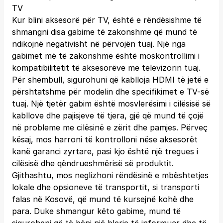
TV
Kur blini aksesorë për TV, është e rëndësishme të
shmangni disa gabime të zakonshme që mund të
ndikojnë negativisht në përvojën tuaj. Një nga
gabimet më të zakonshme është moskontrollimi i
kompatibilitetit të aksesorëve me televizorin tuaj.
Për shembull, sigurohuni që kablloja HDMI të jetë e
përshtatshme për modelin dhe specifikimet e TV-së
tuaj. Një tjetër gabim është mosvlerësimi i cilësisë së
kabllove dhe pajisjeve të tjera, gjë që mund të çojë
në probleme me cilësinë e zërit dhe pamjes. Përveç
kësaj, mos harroni të kontrolloni nëse aksesorët
kanë garanci zyrtare, pasi kjo është një tregues i
cilësisë dhe qëndrueshmërisë së produktit.
Gjithashtu, mos neglizhoni rëndësinë e mbështetjes
lokale dhe opsioneve të transportit, si transporti
falas në Kosovë, që mund të kursejnë kohë dhe
para. Duke shmangur këto gabime, mund të