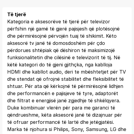
Të tjerë
Kategoria e aksesorëve të tjerë për televizor
përfshin një gamë të gjerë pajisjesh që plotësojnë
dhe përmirësojnë përvojën tuaj të shikimit. Këto
aksesorë tv janë të domosdoshëm për çdo
përdorues shtëpiak që dëshiron të maksimizojë
funksionalitetin dhe cilësinë e televizorit të tij. Në
këtë kategori do të gjeni gjithçka, nga kablloja
HDMI dhe kabllot audio, deri te mbështetjet për TV
dhe stendat që ofrojnë stabilitet dhe fleksibilitet të
shtuar. Për ata që kërkojnë të përmirësojnë lidhjen
dhe performancën e pajisjeve të tyre, adaptorët
dhe filtrat e energjisë janë zgjedhje të shkëlqyera.
Duke kombinuar vlerën për para me garanci të
qëndrueshme, këta aksesorë janë të dizajnuar për
të ofruar performancë të lartë dhe jetëgjatësi.
Marka të njohura si Philips, Sony, Samsung, LG dhe