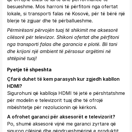
besueshme. Mos harroni të përfitoni nga ofertat
lokale, si transporti falas në Kosovë, për të bërë një
blerje të zgjuar dhe të përballueshme.
Përmirësoni përvojën tuaj të shikimit me aksesorë
cilësorë për televizor. Shikoni ofertat dhe përfitoni
nga transporti falas dhe garancia e plotë.
Bli tani
dhe krijoni një ambient të përsosur argëtimi në
shtëpinë tuaj!
Pyetje të shpeshta
Çfarë duhet të kem parasysh kur zgjedh kabllon
HDMI?
Sigurohuni që kablloja HDMI të jetë e përshtatshme
për modelin e televizorit tuaj dhe të ofrojë
mbështetje për rezolucionin që kërkoni.
A ofrohet garanci për aksesorët e televizorit?
Po, shumë aksesorë vijnë me garanci zyrtare që
siguron cilësinë dhe qëndrueshmërinë e produktit.