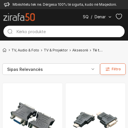
Mbështetu tek ne. Dërgesa 100% të sigurta, kudo në Maqedoni.
SQ
/
Denar
TV, Audio & Foto
TV & Projektor
Aksesorë
Të tjerë
Filtro