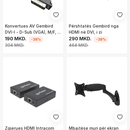
Konvertues AV Gembird
Përshtatës Gembird nga
DVI-I - D-Sub (VGA), M/F, i
HDMI në DVI, i zi
zi
190 MKD.
290 MKD.
-38%
-38%
304 MKD.
464 MKD.
Zgjerues HDMI Intracom
Mbajtëse muri për ekran