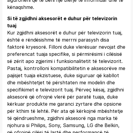
siguroheni që të bëni një blerje të informuar dhe të
kënaqshme.
Si të zgjidhni aksesorët e duhur për televizorin
tuaj
Kur zgjidhni aksesorët e duhur për televizorin tuaj,
është e rëndësishme të merrni parasysh disa
faktorë kryesorë. Filloni duke vlerësuar nevojat dhe
preferencat tuaja specifike, si përmirësimi i cilësisë
së zërit apo zgjerimi i funksionalitetit të televizorit.
Pastaj, kontrolloni kompatibilitetin e aksesorëve me
pajisjet tuaja ekzistuese, duke siguruar që kabllot
dhe mbështetjet të përshtaten me modelin dhe
specifikimet e televizorit tuaj. Përveç kësaj, zgjidhni
aksesorë që ofrojnë vlerë për paratë tuaja, duke
kërkuar produkte me garanci zyrtare dhe opsione
për kthim të lehtë. Për ata që kërkojnë mbështetje
të qëndrueshme, zgjidhni aksesorë nga marka të
njohura si Philips, Sony, Samsung, LG dhe Belkin,
që ofrojnë cilësi të lartë dhe performancë të