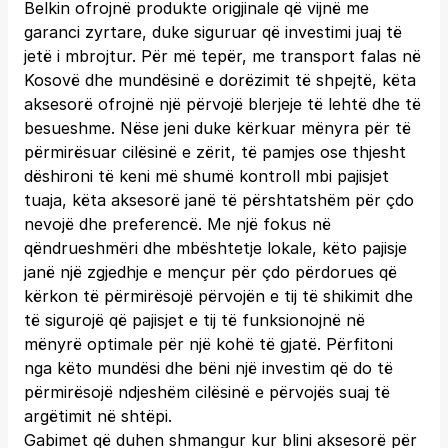
Belkin ofrojnë produkte origjinale që vijnë me
garanci zyrtare, duke siguruar që investimi juaj të
jetë i mbrojtur. Për më tepër, me transport falas në
Kosovë dhe mundësinë e dorëzimit të shpejtë, këta
aksesorë ofrojnë një përvojë blerjeje të lehtë dhe të
besueshme. Nëse jeni duke kërkuar mënyra për të
përmirësuar cilësinë e zërit, të pamjes ose thjesht
dëshironi të keni më shumë kontroll mbi pajisjet
tuaja, këta aksesorë janë të përshtatshëm për çdo
nevojë dhe preferencë. Me një fokus në
qëndrueshmëri dhe mbështetje lokale, këto pajisje
janë një zgjedhje e mençur për çdo përdorues që
kërkon të përmirësojë përvojën e tij të shikimit dhe
të sigurojë që pajisjet e tij të funksionojnë në
mënyrë optimale për një kohë të gjatë. Përfitoni
nga këto mundësi dhe bëni një investim që do të
përmirësojë ndjeshëm cilësinë e përvojës suaj të
argëtimit në shtëpi.
Gabimet që duhen shmangur kur blini aksesorë për