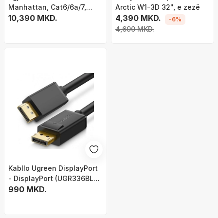
Manhattan, Cat6/6a/7,
Arctic W1-3D 32", e zezë
1080p, 120m, i zi
10,390 MKD.
4,390 MKD.
-6%
4,690 MKD.
Kabllo Ugreen DisplayPort
- DisplayPort (UGR336BLK),
3m, e zezë
990 MKD.