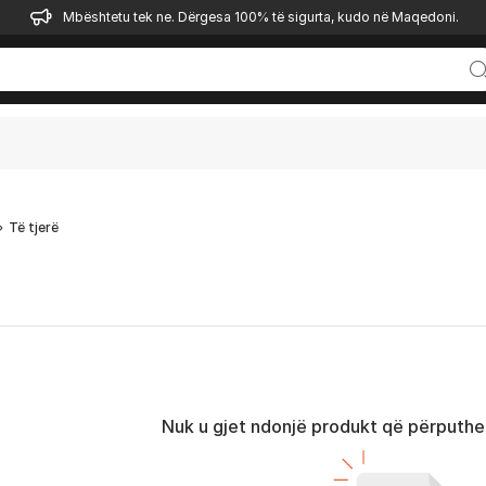
Mbështetu tek ne. Dërgesa 100% të sigurta, kudo në Maqedoni.
Të tjerë
Nuk u gjet ndonjë produkt që përputhet