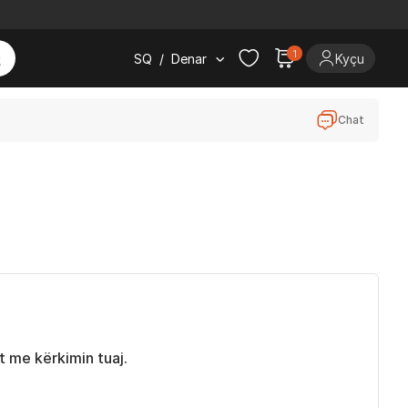
1
SQ
/
Denar
Kyçu
Chat
 me kërkimin tuaj.