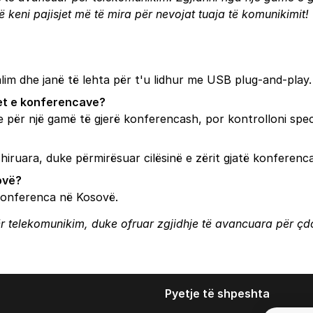
 keni pajisjet më të mira për nevojat tuaja të komunikimit!
alim dhe janë të lehta për t'u lidhur me USB plug-and-play.
ojet e konferencave?
me për një gamë të gjerë konferencash, por kontrolloni spec
hiruara, duke përmirësuar cilësinë e zërit gjatë konferenc
ovë?
r konferenca në Kosovë.
ër telekomunikim, duke ofruar zgjidhje të avancuara për çdo
Pyetje të shpeshta