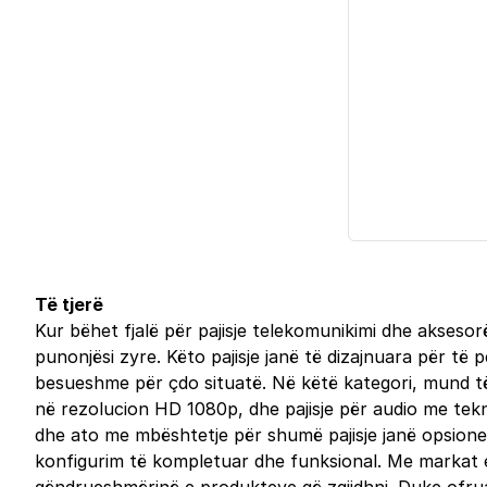
Të tjerë
Kur bëhet fjalë për pajisje telekomunikimi dhe akseso
punonjësi zyre. Këto pajisje janë të dizajnuara për të
besueshme për çdo situatë. Në këtë kategori, mund të g
në rezolucion HD 1080p, dhe pajisje për audio me teknol
dhe ato me mbështetje për shumë pajisje janë opsione
konfigurim të kompletuar dhe funksional. Me markat e n