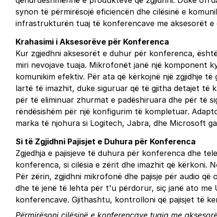
qëndrueshmërinë e produkteve që zgjidhni. Duke ofruar 
synon të përmirësojë eficiencën dhe cilësinë e komuni
infrastrukturën tuaj të konferencave me aksesorët e 
Krahasimi i Aksesorëve për Konferenca
Kur zgjedhni aksesorët e duhur për konferenca, është
miri nevojave tuaja. Mikrofonët janë një komponent kyç
komunikim efektiv. Për ata që kërkojnë një zgjidhje t
lartë të imazhit, duke siguruar që të gjitha detajet t
për të eliminuar zhurmat e padëshiruara dhe për të sig
rëndësishëm për një konfigurim të kompletuar. Adapto
marka të njohura si Logitech, Jabra, dhe Microsoft ga
Si të Zgjidhni Pajisjet e Duhura për Konferenca
Zgjedhja e pajisjeve të duhura për konferenca dhe tele
konferenca, si cilësia e zërit dhe imazhit që kërkoni
Për zërin, zgjidhni mikrofonë dhe pajisje për audio që o
dhe të jenë të lehta për t'u përdorur, siç janë ato me US
konferencave. Gjithashtu, kontrolloni që pajisjet të 
Përmirësoni cilësinë e konferencave tuaja me aksesorë