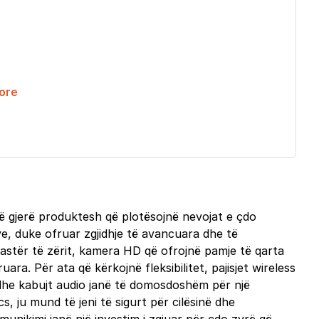
ore
të gjerë produktesh që plotësojnë nevojat e çdo
ve, duke ofruar zgjidhje të avancuara dhe të
pastër të zërit, kamera HD që ofrojnë pamje të qarta
ra. Për ata që kërkojnë fleksibilitet, pajisjet wireless
 dhe kabujt audio janë të domosdoshëm për një
, ju mund të jeni të sigurt për cilësinë dhe