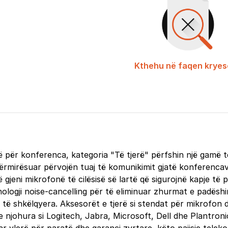
Kthehu në faqen kryes
rë për konferenca, kategoria "Të tjerë" përfshin një gamë 
 përmirësuar përvojën tuaj të komunikimit gjatë konferenca
jeni mikrofonë të cilësisë së lartë që sigurojnë kapje të 
ogji noise-cancelling për të eliminuar zhurmat e padëshirua
 të shkëlqyera. Aksesorët e tjerë si stendat për mikrofon
johura si Logitech, Jabra, Microsoft, Dell dhe Plantronics