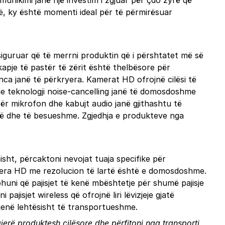
unikimi janë një investim i zgjuar për çdo zyrë që
ë, ky është momenti ideal për të përmirësuar
iguruar që të merrni produktin që i përshtatet më së
kapje të pastër të zërit është thelbësore për
nca janë të përkryera. Kamerat HD ofrojnë cilësi të
o me teknologji noise-cancelling janë të domosdoshme
për mikrofon dhe kabujt audio janë gjithashtu të
jtë dhe të besueshme. Zgjedhja e produkteve nga
sht, përcaktoni nevojat tuaja specifike për
kamera HD me rezolucion të lartë është e domosdoshme.
rohuni që pajisjet të kenë mbështetje për shumë pajisje
ajisjet wireless që ofrojnë liri lëvizjeje gjatë
 qenë lehtësisht të transportueshme.
erë produktesh cilësore dhe përfitoni nga transporti