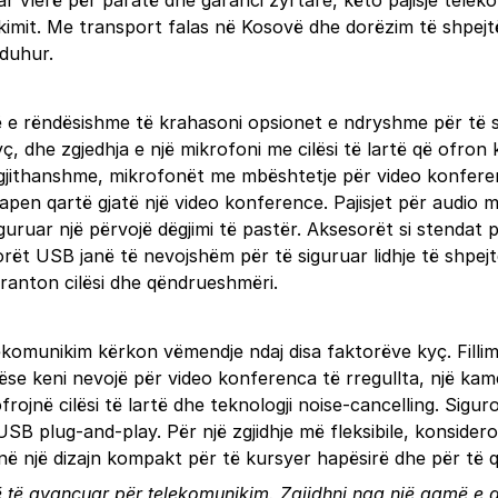
vlerë për paratë dhe garanci zyrtare, këto pajisje telekom
kimit. Me transport falas në Kosovë dhe dorëzim të shpejt
duhur.
 e rëndësishme të krahasoni opsionet e ndryshme për të s
, dhe zgjedhja e një mikrofoni me cilësi të lartë që ofron 
ë gjithanshme, mikrofonët me mbështetje për video konfere
ë kapen qartë gjatë një video konference. Pajisjet për audi
uruar një përvojë dëgjimi të pastër. Aksesorët si stendat 
rët USB janë të nevojshëm për të siguruar lidhje të shpe
ranton cilësi dhe qëndrueshmëri.
komunikim kërkon vëmendje ndaj disa faktorëve kyç. Fillimi
. Nëse keni nevojë për video konferenca të rregullta, një 
frojnë cilësi të lartë dhe teknologji noise-cancelling. Sigu
B plug-and-play. Për një zgjidhje më fleksibile, konsideroni p
kenë një dizajn kompakt për të kursyer hapësirë dhe për të
 të avancuar për telekomunikim. Zgjidhni nga një gamë e gj