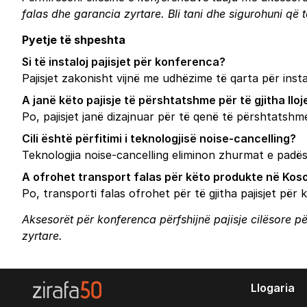
falas dhe garancia zyrtare.
Bli tani
dhe sigurohuni që të
Pyetje të shpeshta
Si të instaloj pajisjet për konferenca?
Pajisjet zakonisht vijnë me udhëzime të qarta për inst
A janë këto pajisje të përshtatshme për të gjitha ll
Po, pajisjet janë dizajnuar për të qenë të përshtatsh
Cili është përfitimi i teknologjisë noise-cancelling?
Teknologjia noise-cancelling eliminon zhurmat e padës
A ofrohet transport falas për këto produkte në Kos
Po, transporti falas ofrohet për të gjitha pajisjet pë
Aksesorët për konferenca përfshijnë pajisje cilësore p
zyrtare.
Llogaria