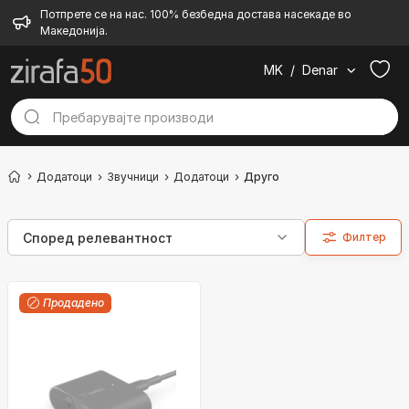
Потпрете се на нас. 100% безбедна достава насекаде во
Македонија.
MK
/
Denar
Додатоци
Звучници
Додатоци
Друго
Филтер
Продадено