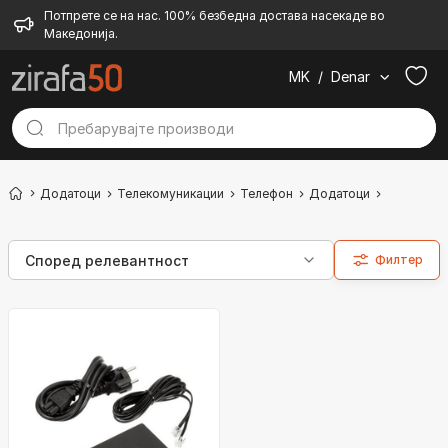
Потпрете се на нас. 100% безбедна достава насекаде во
Македонија.
MK
/
Denar
Додатоци
Телекомуникации
Телефон
Додатоци
Друго
Филтер