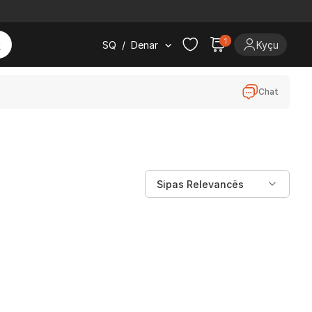
1
SQ
/
Denar
Kyçu
Chat