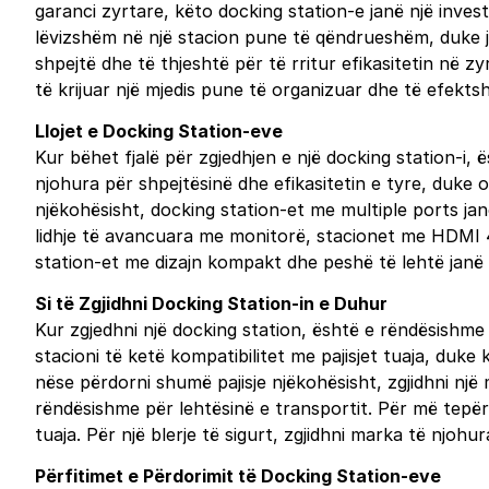
garanci zyrtare, këto docking station-e janë një invest
lëvizshëm në një stacion pune të qëndrueshëm, duke ju 
shpejtë dhe të thjeshtë për të rritur efikasitetin në z
të krijuar një mjedis pune të organizuar dhe të efekts
Llojet e Docking Station-eve
Kur bëhet fjalë për zgjedhjen e një docking station-i
njohura për shpejtësinë dhe efikasitetin e tyre, duke 
njëkohësisht, docking station-et me multiple ports jan
lidhje të avancuara me monitorë, stacionet me HDMI 4K j
station-et me dizajn kompakt dhe peshë të lehtë janë
Si të Zgjidhni Docking Station-in e Duhur
Kur zgjedhni një docking station, është e rëndësishme
stacioni të ketë kompatibilitet me pajisjet tuaja, duk
nëse përdorni shumë pajisje njëkohësisht, zgjidhni nj
rëndësishme për lehtësinë e transportit. Për më tepër
tuaja. Për një blerje të sigurt, zgjidhni marka të nj
Përfitimet e Përdorimit të Docking Station-eve