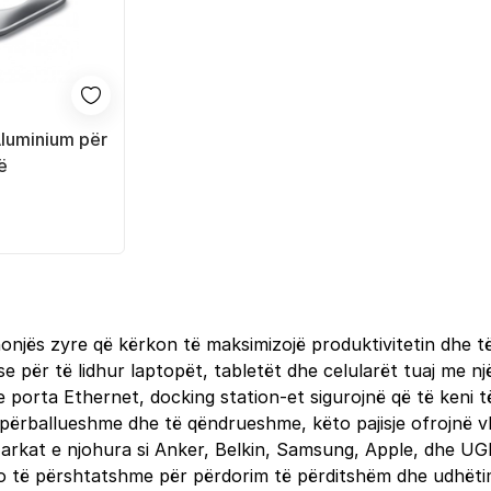
luminium për
ë
onjës zyre që kërkon të maksimizojë produktivitetin dhe të 
e për të lidhur laptopët, tabletët dhe celularët tuaj me një
porta Ethernet, docking station-et sigurojnë që të keni të
të përballueshme dhe të qëndrueshme, këto pajisje ofrojnë
Markat e njohura si Anker, Belkin, Samsung, Apple, dhe UG
to të përshtatshme për përdorim të përditshëm dhe udhëti