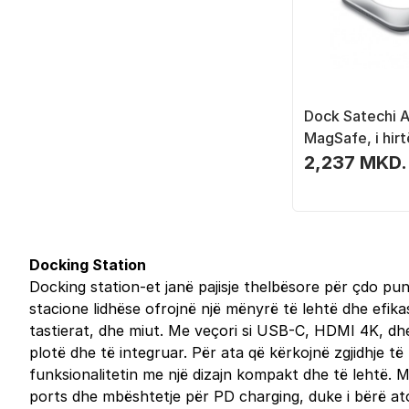
Dock Satechi A
MagSafe, i hirt
2,237 MKD.
Docking Station
Docking station-et janë pajisje thelbësore për çdo pun
stacione lidhëse ofrojnë një mënyrë të lehtë dhe efikas
tastierat, dhe miut. Me veçori si USB-C, HDMI 4K, dhe 
plotë dhe të integruar. Për ata që kërkojnë zgjidhje 
funksionalitetin me një dizajn kompakt dhe të lehtë. 
ports dhe mbështetje për PD charging, duke i bërë a