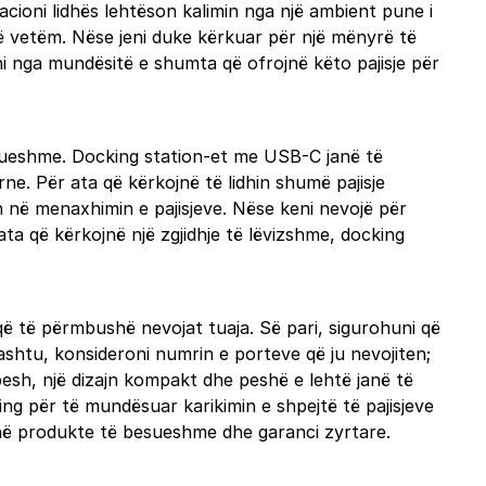
tacioni lidhës lehtëson kalimin nga një ambient pune i
 të vetëm. Nëse jeni duke kërkuar për një mënyrë të
toni nga mundësitë e shumta që ofrojnë këto pajisje për
ponueshme. Docking station-et me USB-C janë të
ne. Për ata që kërkojnë të lidhin shumë pajisje
dh në menaxhimin e pajisjeve. Nëse keni nevojë për
ata që kërkojnë një zgjidhje të lëvizshme, docking
që të përmbushë nevojat tuaja. Së pari, sigurohuni që
ashtu, konsideroni numrin e porteve që ju nevojiten;
pesh, një dizajn kompakt dhe peshë e lehtë janë të
ng për të mundësuar karikimin e shpejtë të pajisjeve
ojnë produkte të besueshme dhe garanci zyrtare.