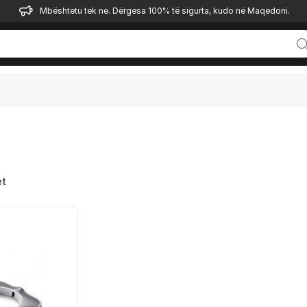
Mbështetu tek ne. Dërgesa 100% të sigurta, kudo në Maqedoni.
et