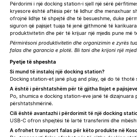
Përdorimi i një docking station-i sjell një sërë përfiti
kryesore është aftësia për të lidhur dhe menaxhuar sh
ofrojnë lidhje të shpejtë dhe të besueshme, duke pë
siguron që pajisjet tuaja të jenë gjithmonë të karikuar
produktivitetin dhe për të krijuar një mjedis pune më
Përmirësoni produktivitetin dhe organizimin e zyrës tua
falas dhe garancia e plotë.
Bli tani
dhe krijoni një mjed
Pyetje të shpeshta
Si mund të instaloj një docking station?
Docking station-et janë plug and play, që do të thotë
A është i përshtatshëm për të gjitha llojet e pajisjev
Po, shumica e docking station-eve janë të dizajnuara p
përshtatshmërinë.
Cili është avantazhi i përdorimit të një docking stat
USB-C ofron shpejtësi të lartë transferimi dhe mbësht
A ofrohet transport falas për këto produkte në Kos