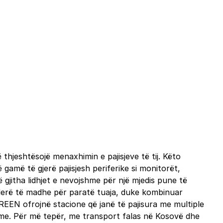
thjeshtësojë menaxhimin e pajisjeve të tij. Këto
 gamë të gjerë pajisjesh periferike si monitorët,
 gjitha lidhjet e nevojshme për një mjedis pune të
 vlerë të madhe për paratë tuaja, duke kombinuar
REEN ofrojnë stacione që janë të pajisura me multiple
me. Për më tepër, me transport falas në Kosovë dhe