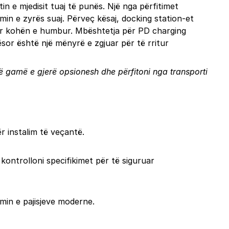
tin e mjedisit tuaj të punës. Një nga përfitimet
min e zyrës suaj. Përveç kësaj, docking station-et
uar kohën e humbur. Mbështetja për PD charging
lësor është një mënyrë e zgjuar për të rritur
një gamë e gjerë opsionesh dhe përfitoni nga transporti
r instalim të veçantë.
kontrolloni specifikimet për të siguruar
min e pajisjeve moderne.