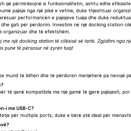
mesh që përmirësojnë si funksionalitetin, ashtu edhe efikasite
umë pajisje nga një pikë e vetme, duke thjeshtuar organizi
rmirësuar performancën e pajisjeve tuaja dhe duke redukt
a dhe gati për përdorim. Investimi në një docking station ci
 të organizuar dhe të efektshëm.
j me një docking station të cilësisë së lartë. Zgjidhni nga 
is pune të përsosur në zyrën tuaj!
 se mund të lidhen dhe të përdoren menjëherë pa nevojë pë
e?
ër të qenë kompatibile me një gamë të gjerë pajisjesh, por 
ion-i me USB-C?
etje për multiple ports, duke e bërë atë ideal për menaxhi
ovë?