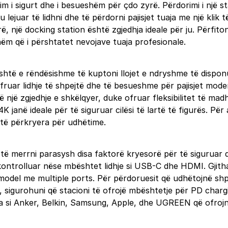
im i sigurt dhe i besueshëm për çdo zyrë. Përdorimi i një s
lejuar të lidhni dhe të përdorni pajisjet tuaja me një klik
yrë, një docking station është zgjedhja ideale për ju. Përfi
hëm që i përshtatet nevojave tuaja profesionale.
, është e rëndësishme të kuptoni llojet e ndryshme të dis
ofruar lidhje të shpejtë dhe të besueshme për pajisjet moder
ë një zgjedhje e shkëlqyer, duke ofruar fleksibilitet të ma
anë ideale për të siguruar cilësi të lartë të figurës. Për 
 të përkryera për udhëtime.
 të merrni parasysh disa faktorë kryesorë për të siguruar 
e kontrolluar nëse mbështet lidhje si USB-C dhe HDMI. Gjith
ë model me multiple ports. Për përdoruesit që udhëtojnë sh
, sigurohuni që stacioni të ofrojë mbështetje për PD chargi
ohura si Anker, Belkin, Samsung, Apple, dhe UGREEN që ofr