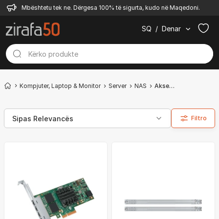
Mbështetu tek ne. Dërgesa 100% të sigurta, kudo në Maqedoni.
SQ
/
Denar
Kompjuter, Laptop & Monitor
Server
NAS
Aksesorë
Filtro