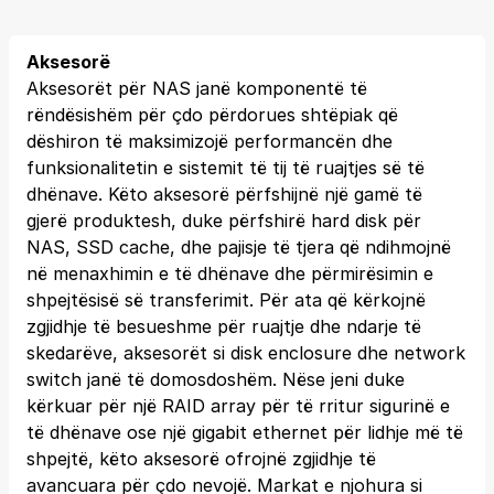
Aksesorë
Aksesorët për NAS janë komponentë të
rëndësishëm për çdo përdorues shtëpiak që
dëshiron të maksimizojë performancën dhe
funksionalitetin e sistemit të tij të ruajtjes së të
dhënave. Këto aksesorë përfshijnë një gamë të
gjerë produktesh, duke përfshirë hard disk për
NAS, SSD cache, dhe pajisje të tjera që ndihmojnë
në menaxhimin e të dhënave dhe përmirësimin e
shpejtësisë së transferimit. Për ata që kërkojnë
zgjidhje të besueshme për ruajtje dhe ndarje të
skedarëve, aksesorët si disk enclosure dhe network
switch janë të domosdoshëm. Nëse jeni duke
kërkuar për një RAID array për të rritur sigurinë e
të dhënave ose një gigabit ethernet për lidhje më të
shpejtë, këto aksesorë ofrojnë zgjidhje të
avancuara për çdo nevojë. Markat e njohura si