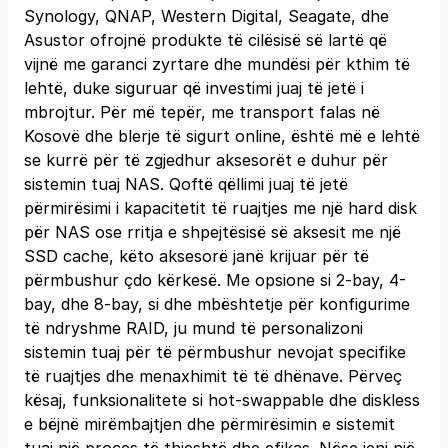
Synology, QNAP, Western Digital, Seagate, dhe
Asustor ofrojnë produkte të cilësisë së lartë që
vijnë me garanci zyrtare dhe mundësi për kthim të
lehtë, duke siguruar që investimi juaj të jetë i
mbrojtur. Për më tepër, me transport falas në
Kosovë dhe blerje të sigurt online, është më e lehtë
se kurrë për të zgjedhur aksesorët e duhur për
sistemin tuaj NAS. Qoftë qëllimi juaj të jetë
përmirësimi i kapacitetit të ruajtjes me një hard disk
për NAS ose rritja e shpejtësisë së aksesit me një
SSD cache, këto aksesorë janë krijuar për të
përmbushur çdo kërkesë. Me opsione si 2-bay, 4-
bay, dhe 8-bay, si dhe mbështetje për konfigurime
të ndryshme RAID, ju mund të personalizoni
sistemin tuaj për të përmbushur nevojat specifike
të ruajtjes dhe menaxhimit të të dhënave. Përveç
kësaj, funksionalitete si hot-swappable dhe diskless
e bëjnë mirëmbajtjen dhe përmirësimin e sistemit