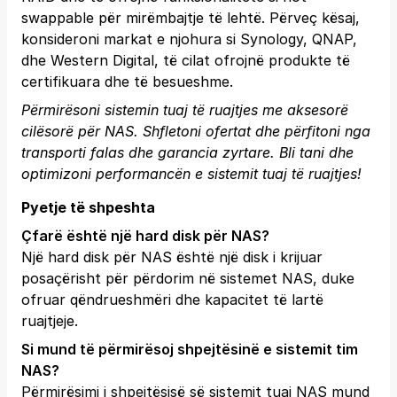
swappable për mirëmbajtje të lehtë. Përveç kësaj,
konsideroni markat e njohura si Synology, QNAP,
dhe Western Digital, të cilat ofrojnë produkte të
certifikuara dhe të besueshme.
Përmirësoni sistemin tuaj të ruajtjes me aksesorë
cilësorë për NAS. Shfletoni ofertat dhe përfitoni nga
transporti falas dhe garancia zyrtare.
Bli tani
dhe
optimizoni performancën e sistemit tuaj të ruajtjes!
Pyetje të shpeshta
Çfarë është një hard disk për NAS?
Një hard disk për NAS është një disk i krijuar
posaçërisht për përdorim në sistemet NAS, duke
ofruar qëndrueshmëri dhe kapacitet të lartë
ruajtjeje.
Si mund të përmirësoj shpejtësinë e sistemit tim
NAS?
Përmirësimi i shpejtësisë së sistemit tuaj NAS mund