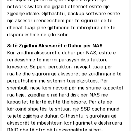
network switch me gigabit ethernet është një
zgjedhje ideale. Gjithashtu, backup software është
një aksesor i rëndësishëm për të siguruar që të
dhënat tuaja janë gjithmonë të mbrojtura dhe të
disponueshme në çdo kohë.
Si të Zgjidhni Aksesorët e Duhur për NAS
Kur zgjidhni aksesorët e duhur për NAS, është e
rëndësishme të merrni parasysh disa faktorë
kryesorë. Së pari, përcaktoni nevojat tuaja për
ruajtje dhe siguroni që aksesorët që zgjidhni janë të
përputhshëm me sistemin tuaj ekzistues. Për
shembull, nëse keni nevojë për më shumë kapacitet
ruajtjeje, zgjedhja e një hard disk për NAS me
kapacitet të lartë është thelbësore. Për ata që
kërkojnë shpejtësi të shtuar, një SSD cache mund
të jetë zgjidhja e duhur. Gjithashtu, sigurohuni që
aksesorët të mbështesin konfigurimet e dëshiruara
RAID dhe të ofrojnë funksionalitete si hot-