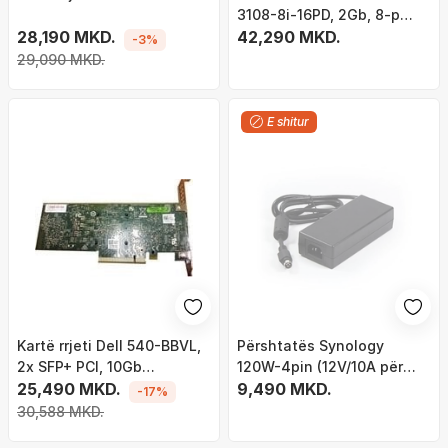
3108-8i-16PD, 2Gb, 8-p
28,190 MKD.
SAS, 12Gb/s
42,290 MKD.
-3%
29,090 MKD.
E shitur
Kartë rrjeti Dell 540-BBVL,
Përshtatës Synology
2x SFP+ PCI, 10Gb
120W-4pin (12V/10A për
Universal
25,490 MKD.
DS1019+)
9,490 MKD.
-17%
30,588 MKD.