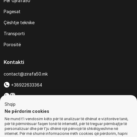
Për Gjirafa50
Pagesat
Çështje teknike
Transporti
Porositë
Kontakti
contact@zirafa50.mk
+38922633364
Për kërkesa të ofertave:
Shqip
b2b@zirafa50.mk
Ne përdorim cookies
Ne mund t'i vendosim këto për të analizuar të dhënat e vizitorëve tanë,
Jadranska Magistrala No. 86, Skopje, North Macedonia
për të përmirësuar faqen tonë të internetit, për të treguar përmbajtje të
personalizuar dhe për t'ju dhënë një përvojë të shkëlqyeshme në
internet. Për më shumë informacione rreth cookies që përdorim, hapni