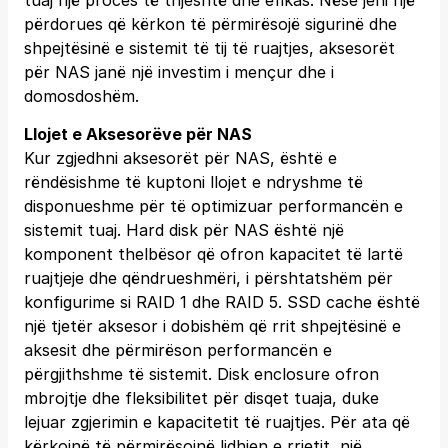
tuaj një proces të thjeshtë dhe efikas. Nëse jeni një
përdorues që kërkon të përmirësojë sigurinë dhe
shpejtësinë e sistemit të tij të ruajtjes, aksesorët
për NAS janë një investim i mençur dhe i
domosdoshëm.
Llojet e Aksesorëve për NAS
Kur zgjedhni aksesorët për NAS, është e
rëndësishme të kuptoni llojet e ndryshme të
disponueshme për të optimizuar performancën e
sistemit tuaj. Hard disk për NAS është një
komponent thelbësor që ofron kapacitet të lartë
ruajtjeje dhe qëndrueshmëri, i përshtatshëm për
konfigurime si RAID 1 dhe RAID 5. SSD cache është
një tjetër aksesor i dobishëm që rrit shpejtësinë e
aksesit dhe përmirëson performancën e
përgjithshme të sistemit. Disk enclosure ofron
mbrojtje dhe fleksibilitet për disqet tuaja, duke
lejuar zgjerimin e kapacitetit të ruajtjes. Për ata që
kërkojnë të përmirësojnë lidhjen e rrjetit, një